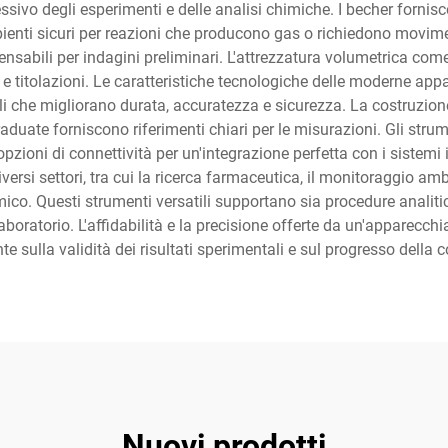
ivo degli esperimenti e delle analisi chimiche. I becher fornisco
ipienti sicuri per reazioni che producono gas o richiedono movime
spensabili per indagini preliminari. L'attrezzatura volumetrica com
e e titolazioni. Le caratteristiche tecnologiche delle moderne ap
li che migliorano durata, accuratezza e sicurezza. La costruzione 
duate forniscono riferimenti chiari per le misurazioni. Gli strume
opzioni di connettività per un'integrazione perfetta con i sistemi
si settori, tra cui la ricerca farmaceutica, il monitoraggio ambie
o. Questi strumenti versatili supportano sia procedure analitiche
aboratorio. L'affidabilità e la precisione offerte da un'apparecc
te sulla validità dei risultati sperimentali e sul progresso della 
Nuovi prodotti