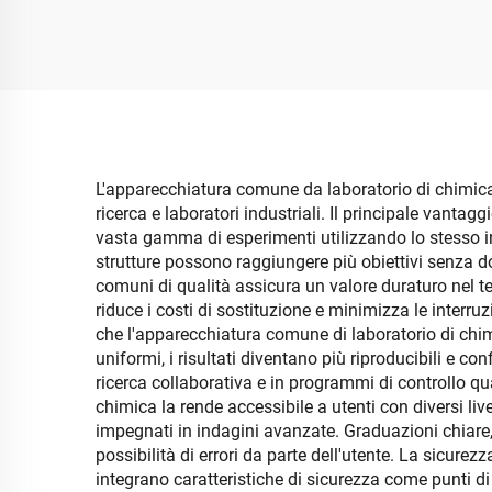
d'aria, con timer digitale
L'apparecchiatura comune da laboratorio di chimica 
ricerca e laboratori industriali. Il principale vantag
vasta gamma di esperimenti utilizzando lo stesso ins
strutture possono raggiungere più obiettivi senza d
comuni di qualità assicura un valore duraturo nel
riduce i costi di sostituzione e minimizza le interru
che l'apparecchiatura comune di laboratorio di chimi
uniformi, i risultati diventano più riproducibili e co
ricerca collaborativa e in programmi di controllo q
chimica la rende accessibile a utenti con diversi live
impegnati in indagini avanzate. Graduazioni chiare,
possibilità di errori da parte dell'utente. La sicur
integrano caratteristiche di sicurezza come punti di r