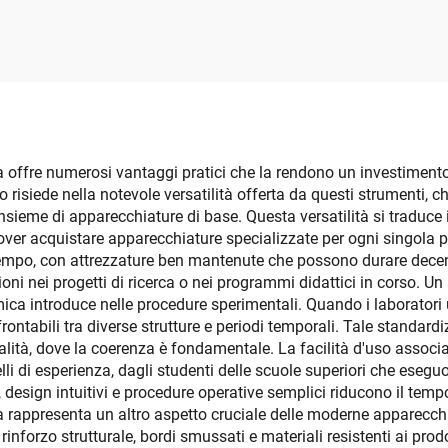
offre numerosi vantaggi pratici che la rendono un investimento e
gio risiede nella notevole versatilità offerta da questi strumenti, 
ieme di apparecchiature di base. Questa versatilità si traduce i
over acquistare apparecchiature specializzate per ogni singola p
 tempo, con attrezzature ben mantenute che possono durare dece
zioni nei progetti di ricerca o nei programmi didattici in corso. U
ca introduce nelle procedure sperimentali. Quando i laboratori u
nfrontabili tra diverse strutture e periodi temporali. Tale standar
ualità, dove la coerenza è fondamentale. La facilità d'uso assoc
lli di esperienza, dagli studenti delle scuole superiori che eseguo
 design intuitivi e procedure operative semplici riducono il tem
ezza rappresenta un altro aspetto cruciale delle moderne apparecch
inforzo strutturale, bordi smussati e materiali resistenti ai prodo