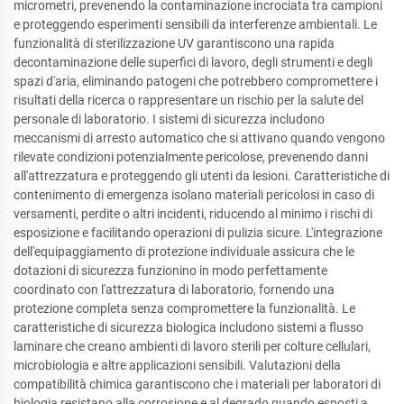
micrometri, prevenendo la contaminazione incrociata tra campioni
e proteggendo esperimenti sensibili da interferenze ambientali. Le
funzionalità di sterilizzazione UV garantiscono una rapida
decontaminazione delle superfici di lavoro, degli strumenti e degli
spazi d'aria, eliminando patogeni che potrebbero compromettere i
risultati della ricerca o rappresentare un rischio per la salute del
personale di laboratorio. I sistemi di sicurezza includono
meccanismi di arresto automatico che si attivano quando vengono
rilevate condizioni potenzialmente pericolose, prevenendo danni
all'attrezzatura e proteggendo gli utenti da lesioni. Caratteristiche di
contenimento di emergenza isolano materiali pericolosi in caso di
versamenti, perdite o altri incidenti, riducendo al minimo i rischi di
esposizione e facilitando operazioni di pulizia sicure. L'integrazione
dell'equipaggiamento di protezione individuale assicura che le
dotazioni di sicurezza funzionino in modo perfettamente
coordinato con l'attrezzatura di laboratorio, fornendo una
protezione completa senza compromettere la funzionalità. Le
caratteristiche di sicurezza biologica includono sistemi a flusso
laminare che creano ambienti di lavoro sterili per colture cellulari,
microbiologia e altre applicazioni sensibili. Valutazioni della
compatibilità chimica garantiscono che i materiali per laboratori di
biologia resistano alla corrosione e al degrado quando esposti a