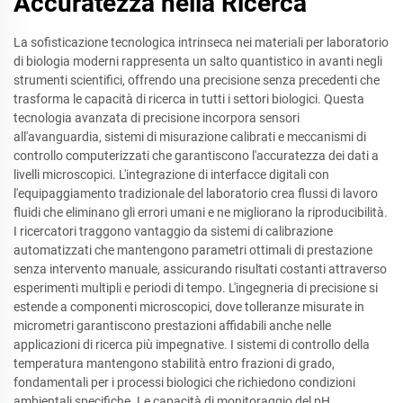
Accuratezza nella Ricerca
La sofisticazione tecnologica intrinseca nei materiali per laboratorio
di biologia moderni rappresenta un salto quantistico in avanti negli
strumenti scientifici, offrendo una precisione senza precedenti che
trasforma le capacità di ricerca in tutti i settori biologici. Questa
tecnologia avanzata di precisione incorpora sensori
all'avanguardia, sistemi di misurazione calibrati e meccanismi di
controllo computerizzati che garantiscono l'accuratezza dei dati a
livelli microscopici. L'integrazione di interfacce digitali con
l'equipaggiamento tradizionale del laboratorio crea flussi di lavoro
fluidi che eliminano gli errori umani e ne migliorano la riproducibilità.
I ricercatori traggono vantaggio da sistemi di calibrazione
automatizzati che mantengono parametri ottimali di prestazione
senza intervento manuale, assicurando risultati costanti attraverso
esperimenti multipli e periodi di tempo. L'ingegneria di precisione si
estende a componenti microscopici, dove tolleranze misurate in
micrometri garantiscono prestazioni affidabili anche nelle
applicazioni di ricerca più impegnative. I sistemi di controllo della
temperatura mantengono stabilità entro frazioni di grado,
fondamentali per i processi biologici che richiedono condizioni
ambientali specifiche. Le capacità di monitoraggio del pH