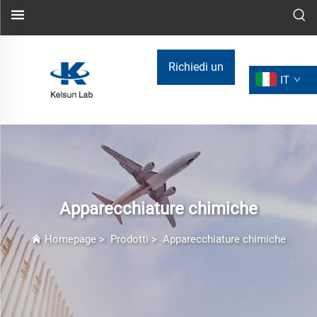
Richiedi un
IT
preventivo
Apparecchiature chimiche
Homepage
>
Prodotti
>
Apparecchiature chimiche