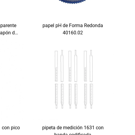
sparente
papel pH de Forma Redonda
tapón de
40160.02
apón de
1 con pico
pipeta de medición 1631 con
banda codificada