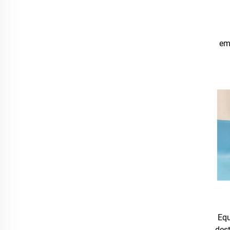
em
Equ
dest