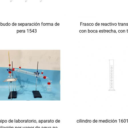
budo de separación forma de
Frasco de reactivo tran
pera 1543
con boca estrecha, con 
vidrio esmerilado o t
plástico
ipo de laboratorio, aparato de
cilindro de medición 160
ilación por vapor de agua para