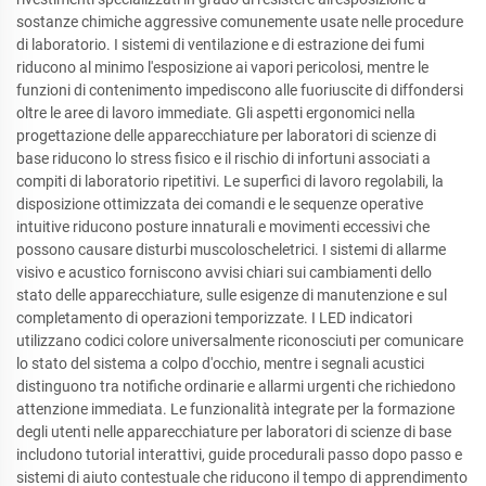
sostanze chimiche aggressive comunemente usate nelle procedure
di laboratorio. I sistemi di ventilazione e di estrazione dei fumi
riducono al minimo l'esposizione ai vapori pericolosi, mentre le
funzioni di contenimento impediscono alle fuoriuscite di diffondersi
oltre le aree di lavoro immediate. Gli aspetti ergonomici nella
progettazione delle apparecchiature per laboratori di scienze di
base riducono lo stress fisico e il rischio di infortuni associati a
compiti di laboratorio ripetitivi. Le superfici di lavoro regolabili, la
disposizione ottimizzata dei comandi e le sequenze operative
intuitive riducono posture innaturali e movimenti eccessivi che
possono causare disturbi muscoloscheletrici. I sistemi di allarme
visivo e acustico forniscono avvisi chiari sui cambiamenti dello
stato delle apparecchiature, sulle esigenze di manutenzione e sul
completamento di operazioni temporizzate. I LED indicatori
utilizzano codici colore universalmente riconosciuti per comunicare
lo stato del sistema a colpo d'occhio, mentre i segnali acustici
distinguono tra notifiche ordinarie e allarmi urgenti che richiedono
attenzione immediata. Le funzionalità integrate per la formazione
degli utenti nelle apparecchiature per laboratori di scienze di base
includono tutorial interattivi, guide procedurali passo dopo passo e
sistemi di aiuto contestuale che riducono il tempo di apprendimento