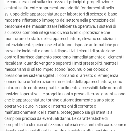
Le considerazioni sulla sicurezza e i principi di progettazione
centrati sull'utente rappresentano priorità fondamentali nello
sviluppo delle apparecchiature per laboratori di scienze di base
moderne, riflettendo l'impegno del settore nella protezione del
personale e nel massimizzare l'efficienza operativa. I sistemi di
sicurezza completi integrano diversi livelli di protezione che
monitorano lo stato delle apparecchiature, rilevano condizioni
potenzialmente pericolose ed attuano risposte automatiche per
prevenire incidenti o danni ai dispositivi. I circuiti di protezione
contro il surriscaldamento spegnono immediatamente gli elementi
riscaldanti quando vengono superati i limiti prestabiliti, mentre i
meccanismi di sfiato impediscono l'accumulo pericoloso di
pressione nei sistemi sigillati. I comandi di arresto di emergenza
consentono un'interruzione immediata dell'apparecchiatura, sono
chiaramente contrassegnati e facilmente accessibili dalle normali
posizioni operative. Le progettazioni a prova di errore garantiscono
che le apparecchiature tornino automaticamente a uno stato
operativo sicuro in caso di interruzioni di corrente o
malfunzionamenti del sistema, proteggendo sia gli utenti sia
campioni preziosi da eventuali danni. Le caratteristiche di
compatibilità chimica utilizzano materiali resistenti alla corrosione e
rivestimenti specializzati in grado di resistere all'esposizione a