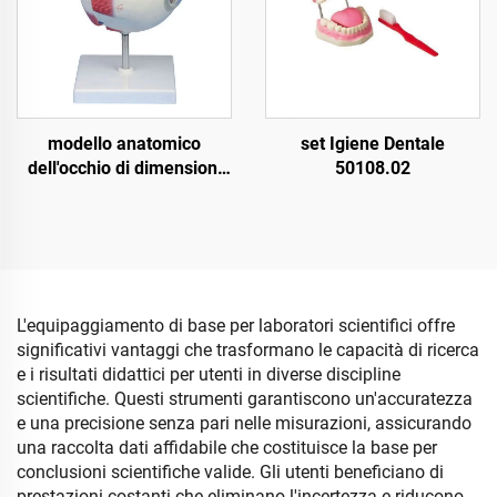
modello anatomico
set Igiene Dentale
dell'occhio di dimensioni
50108.02
16,5*19,5*16,5 cm, 6X
grandezza naturale,
smontabile con orbita
L'equipaggiamento di base per laboratori scientifici offre
significativi vantaggi che trasformano le capacità di ricerca
e i risultati didattici per utenti in diverse discipline
scientifiche. Questi strumenti garantiscono un'accuratezza
e una precisione senza pari nelle misurazioni, assicurando
una raccolta dati affidabile che costituisce la base per
conclusioni scientifiche valide. Gli utenti beneficiano di
prestazioni costanti che eliminano l'incertezza e riducono