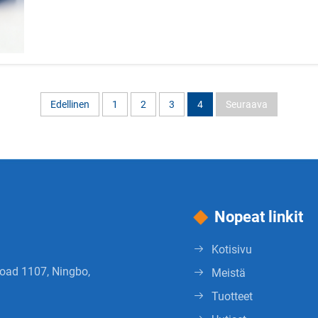
Edellinen
1
2
3
4
Seuraava
Nopeat linkit
Kotisivu
Road 1107, Ningbo,
Meistä
Tuotteet