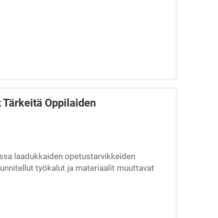
 Tärkeitä Oppilaiden
ssa laadukkaiden opetustarvikkeiden
uunnitellut työkalut ja materiaalit muuttavat
 vuorovaikutteisemmiksi...