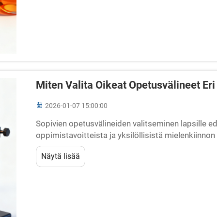
Miten Valita Oikeat Opetusvälineet Eri
2026-01-07 15:00:00
Sopivien opetusvälineiden valitseminen lapsille edel
oppimistavoitteista ja yksilöllisistä mielenkiinnon
haasteena valita tuotteita, jotka eivät ainoastaan k
Näytä lisää