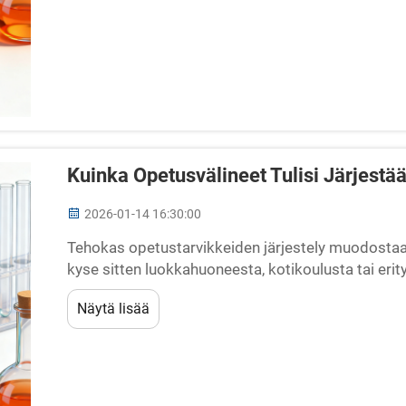
Kuinka Opetusvälineet Tulisi Järjestä
2026-01-14 16:30:00
Tehokas opetustarvikkeiden järjestely muodostaa 
kyse sitten luokkahuoneesta, kotikoulusta tai erity
koulutusalan ammattilaiset kaikkialla maailmassa
Näytä lisää
monipuolisia...