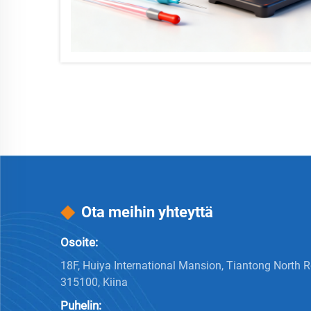
Ota meihin yhteyttä
Osoite:
18F, Huiya International Mansion, Tiantong North 
315100, Kiina
Puhelin: