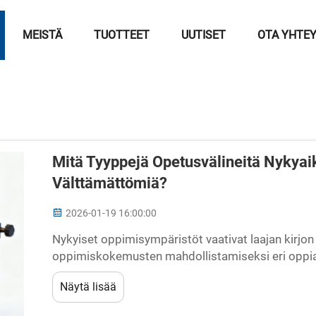
MEISTÄ
TUOTTEET
UUTISET
OTA YHTE
Mitä Tyyppejä Opetusvälineitä Nykyaik
Välttämättömiä?
2026-01-19 16:00:00
Nykyiset oppimisympäristöt vaativat laajan kirjon
oppimiskokemusten mahdollistamiseksi eri oppia
integrointi on yhä tärkeämpää kouluissa...
Näytä lisää