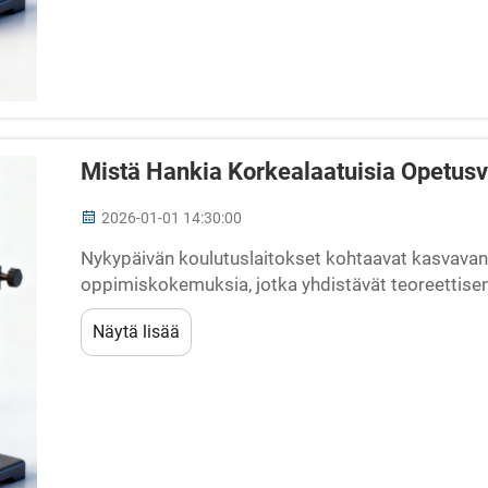
Mistä Hankia Korkealaatuisia Opetusvä
2026-01-01 14:30:00
Nykypäivän koulutuslaitokset kohtaavat kasvavan 
oppimiskokemuksia, jotka yhdistävät teoreettise
Korkealaatuisten opetusvälineiden kysyntä on kasv
Näytä lisää