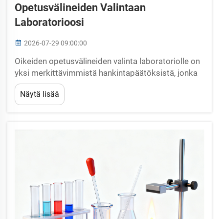
Opetusvälineiden Valintaan
Laboratorioosi
2026-07-29 09:00:00
Oikeiden opetusvälineiden valinta laboratoriolle on
yksi merkittävimmistä hankintapäätöksistä, jonka
laitos voi tehdä. Opetusvälineet vaikuttavat suoraan
Näytä lisää
siihen, miten opiskelijat tutustuvat tieteellisiin
periaatteisiin, ja huonosti valitut välineet...