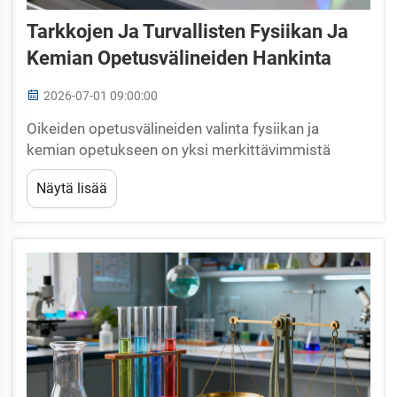
Tarkkojen Ja Turvallisten Fysiikan Ja
Kemian Opetusvälineiden Hankinta
2026-07-01 09:00:00
Oikeiden opetusvälineiden valinta fysiikan ja
kemian opetukseen on yksi merkittävimmistä
hankintapäätöksistä, jonka koulu tai koulutuslaitos
Näytä lisää
voi tehdä. Epätarkat, huonosti rakennetut tai
riittämättömän turvalliset opetusvälineet...