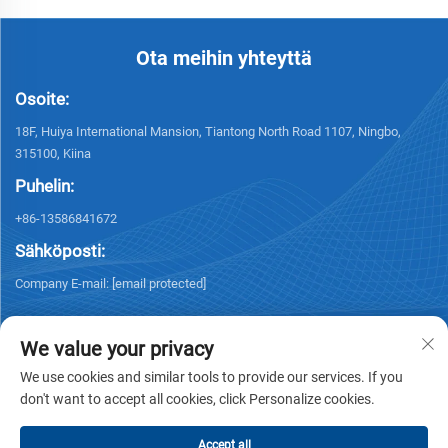
Ota meihin yhteyttä
Osoite:
18F, Huiya International Mansion, Tiantong North Road 1107, Ningbo,
315100, Kiina
Puhelin:
+86-13586841672
Sähköposti:
Company E-mail:
[email protected]
We value your privacy
We use cookies and similar tools to provide our services. If you
don't want to accept all cookies, click Personalize cookies.
Tekijänoikeus © 2026 NINGBO KELSUN INT'L TRADE CO.,LTD. Kaikki
oikeudet pidätetään. -
Tietosuojakäytäntö
Accept all