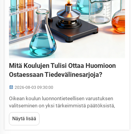
Mitä Koulujen Tulisi Ottaa Huomioon
Ostaessaan Tiedevälinesarjoja?
2026-08-03 09:30:00
Oikean koulun luonnontieteellisen varustuksen
valitseminen on yksi tärkeimmistä päätöksistä,
jonka opettajat ja johtajat tekevät perustaessaan
Näytä lisää
tai päivittäessään luonnontieteellistä opetusta.
Koulun luonnontieteellisen varustuksen laatu