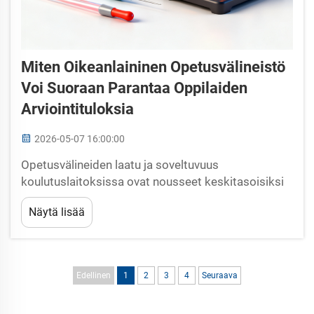
Miten Oikeanlaininen Opetusvälineistö
Voi Suoraan Parantaa Oppilaiden
Arviointituloksia
2026-05-07 16:00:00
Opetusvälineiden laatu ja soveltuvuus
koulutuslaitoksissa ovat nousseet keskitasoisiksi
tekijöiksi opiskelijoiden akateemisessa
Näytä lisää
suorituksessa, erityisesti kun suoritusta mitataan
standardoituja arviointimenetelmiä ja
arviointikehikoita käyttäen. Tutkimus...
Edellinen
1
2
3
4
Seuraava