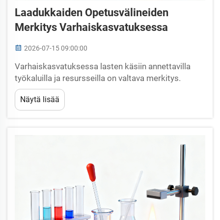
Laadukkaiden Opetusvälineiden
Merkitys Varhaiskasvatuksessa
2026-07-15 09:00:00
Varhaiskasvatuksessa lasten käsiin annettavilla
työkaluilla ja resursseilla on valtava merkitys.
Opetusvälineet eivät ole pelkästään lisämateriaalia
Näytä lisää
– ne ovat nuorten oppijoiden ensisijaisia välineitä,
joita käyttäen he tutkivat käsitteitä, rakentavat...