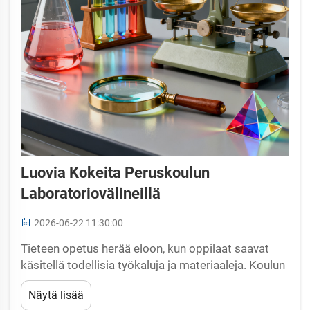
Luovia Kokeita Peruskoulun
Laboratoriovälineillä
2026-06-22 11:30:00
Tieteen opetus herää eloon, kun oppilaat saavat
käsitellä todellisia työkaluja ja materiaaleja. Koulun
laboratoriovälineet muodostavat käytännön
Näytä lisää
oppimisen perustan ja muuttavat oppikirjojen