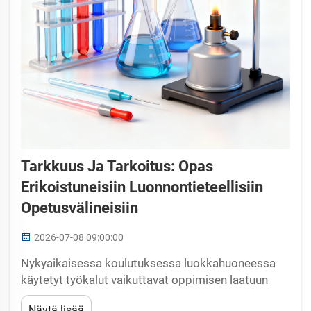
Tarkkuus Ja Tarkoitus: Opas
Erikoistuneisiin Luonnontieteellisiin
Opetusvälineisiin
2026-07-08 09:00:00
Nykyaikaisessa koulutuksessa luokkahuoneessa
käytetyt työkalut vaikuttavat oppimisen laatuun
huomattavasti enemmän kuin useimmat
Näytä lisää