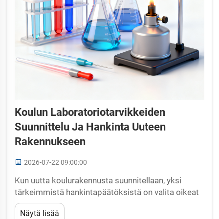
Koulun Laboratoriotarvikkeiden
Suunnittelu Ja Hankinta Uuteen
Rakennukseen
2026-07-22 09:00:00
Kun uutta koulurakennusta suunnitellaan, yksi
tärkeimmistä hankintapäätöksistä on valita oikeat
koululaboratorion laitteet. Luonnontieteellinen
Näytä lisää
laboratorio ei ole pelkästään työkaluilla täytetty tila