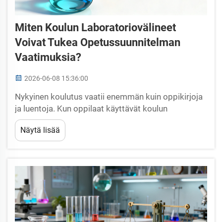
Miten Koulun Laboratoriovälineet
Voivat Tukea Opetussuunnitelman
Vaatimuksia?
2026-06-08 15:36:00
Nykyinen koulutus vaatii enemmän kuin oppikirjoja
ja luentoja. Kun oppilaat käyttävät koulun
laboratoriolaitteita käytännössä, fysiikan, kemian ja
Näytä lisää
biologian abstraktit käsitteet muuttuvat
konkreettisiksi, testattaviksi todellisuuksiksi. Tämä
koskee kaikkia luokkatasoja ja kaikkia su...