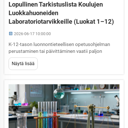
Lopullinen Tarkistuslista Koulujen
Luokkahuoneiden
Laboratoriotarvikkeille (luokat 1–12)
2026-06-17 10:00:00
K-12-tason luonnontieteellisen opetusohjelman
perustaminen tai päivittäminen vaatii paljon
enemmän kuin pelkän tarvikkeiden tilaamisen ja
Näytä lisää
niiden sijoittamisen hyllyille. Oikean
koululaboratorion laitteiston on vastattava
luokkatasoa vastaavia oppimistavoitteita,
turvallisuusmääräyksiä, budjettirajoituksia...