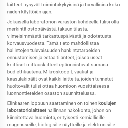
laitteet pysyvät toimintakykyisinä ja turvallisina koko
niiden käyttöiän ajan.
Jokaisella laboratorion varaston kohdeella tulisi olla
merkintä ostopäivästä, takuun tilasta,
viimeisimmästä tarkastuspäivästä ja odotetusta
korvausvuodesta. Tämä tieto mahdollistaa
hallintojen tulevaisuuden hankintatarpeiden
ennustamisen ja estää tilanteet, joissa useat
kriittiset mittauslaitteet epäonnistuvat samana
budjettikautena. Mikroskoopit, vaakat ja
kaasulakipäät ovat kaikki laitteita, joiden tunnetut
huoltovälit tulisi ottaa huomioon vuosittaisessa
luonnontieteiden osaston suunnittelussa.
Elinkaaren loppuun saattaminen on toinen
koulujen
laboratoriolaitteet
hallinnan näkökohta, johon on
kiinnitettävä huomiota, erityisesti kemiallisille
reagensseille, biologisille näytteille ja elektronisille