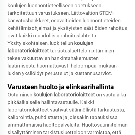
koulujen luonnontieteelliseen opetukseen
tarkoitettuun varustukseen. Liittovaltion STEM-
kasvatushankkeet, osavaltioiden luonnontieteiden
kehittämisohjelmat ja yksityisten säätiöiden rahoitus
ovat kaikki mahdollisia rahoituslähteitä.
Yksityiskohtaisen, luokitellun
koulujen
laboratoriolaitteet
tarkistusluettelon pitäminen
tekee vakuuttavien hankintahakemusten
laatimisesta huomattavasti helpompaa, mukaan
lukien yksilöidyt perustelut ja kustannusarviot.
Varusteen huolto ja elinkaarihallinta
Ostaminen
koulujen laboratoriolaitteet
on vasta alku
pitkäaikaiselle hallintavastuulle. Kaikki
laboratoriolaitteet vaativat säännöllistä tarkastusta,
kalibrointia, puhdistusta ja joissakin tapauksissa
ammattimaisia huoltopalveluita. Huoltosuunnitelman
sisällyttäminen tarkistusluetteloon varmistaa, että