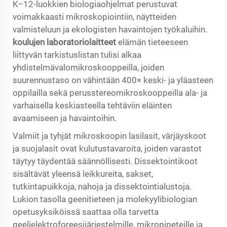
K–12-luokkien biologiaohjelmat perustuvat
voimakkaasti mikroskopiointiin, näytteiden
valmisteluun ja ekologisten havaintojen työkaluihin.
koulujen laboratoriolaitteet
elämän tieteeseen
liittyvän tarkistuslistan tulisi alkaa
yhdistelmävalomikroskooppeilla, joiden
suurennustaso on vähintään 400× keski- ja yläasteen
oppilailla sekä perusstereomikroskooppeilla ala- ja
varhaisella keskiasteella tehtäviin eläinten
avaamiseen ja havaintoihin.
Valmiit ja tyhjät mikroskoopin lasilasit, värjäyskoot
ja suojalasit ovat kulutustavaroita, joiden varastot
täytyy täydentää säännöllisesti. Dissektointikoot
sisältävät yleensä leikkureita, sakset,
tutkintapuikkoja, nahoja ja dissektointialustoja.
Lukion tasolla geenitieteen ja molekyylibiologian
opetusyksiköissä saattaa olla tarvetta
geelielektroforeesijärjestelmille, mikropipeteille ja