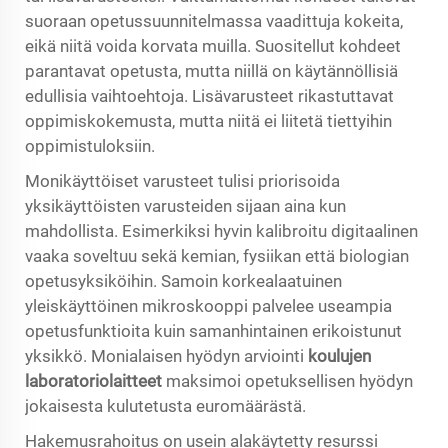
suoraan opetussuunnitelmassa vaadittuja kokeita,
eikä niitä voida korvata muilla. Suositellut kohdeet
parantavat opetusta, mutta niillä on käytännöllisiä
edullisia vaihtoehtoja. Lisävarusteet rikastuttavat
oppimiskokemusta, mutta niitä ei liitetä tiettyihin
oppimistuloksiin.
Monikäyttöiset varusteet tulisi priorisoida
yksikäyttöisten varusteiden sijaan aina kun
mahdollista. Esimerkiksi hyvin kalibroitu digitaalinen
vaaka soveltuu sekä kemian, fysiikan että biologian
opetusyksiköihin. Samoin korkealaatuinen
yleiskäyttöinen mikroskooppi palvelee useampia
opetusfunktioita kuin samanhintainen erikoistunut
yksikkö. Monialaisen hyödyn arviointi
koulujen
laboratoriolaitteet
maksimoi opetuksellisen hyödyn
jokaisesta kulutetusta euromäärästä.
Hakemusrahoitus on usein alakäytetty resurssi