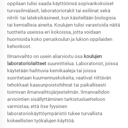
oppilaan tulisi saada käyttöönsä sopivankokoiset
turvasilmälasit, laboratoriotakit tai esiliinat sekä
nitrili- tai lateksikäsineet, kun käsitellään biologisia
tai kemiallisia aineita. Koulujen tulisi varastoida näitä
tuotteita useissa eri kokoissa, jotta voidaan
huomioida koko peruskoulun ja lukion oppilaiden
kehonkoot.
Ilmanvaihto on usein aliarvioitu osa
koulujen
laboratoriolaitteet
suunnittelua. Laboratoriot, joissa
käytetään haihtuvia kemikaaleja tai joissa
suoritetaan kuumennuskokeita, vaativat riittävän
tehokkaat kaasunpoistohihnat tai paikallisesti
toimivan ilmanvaihtojärjestelmän. Ilmanvaihdon
arviointien sisällyttäminen tarkistusluetteloon
varmistaa, että itse fyysinen
laboratoriokäyttöympäristö tukee turvallista
kokeellisten työkalujen käyttöä.