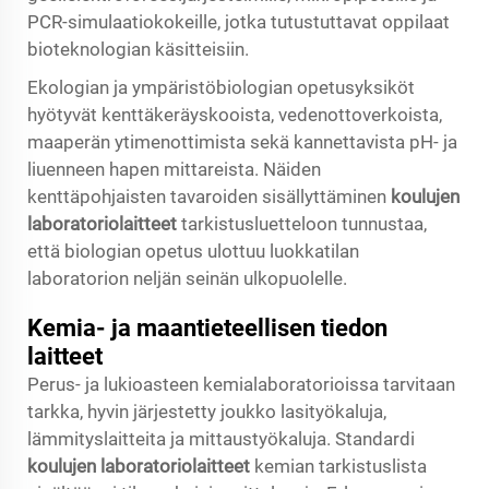
PCR-simulaatiokokeille, jotka tutustuttavat oppilaat
bioteknologian käsitteisiin.
Ekologian ja ympäristöbiologian opetusyksiköt
hyötyvät kenttäkeräyskooista, vedenottoverkoista,
maaperän ytimenottimista sekä kannettavista pH- ja
liuenneen hapen mittareista. Näiden
kenttäpohjaisten tavaroiden sisällyttäminen
koulujen
laboratoriolaitteet
tarkistusluetteloon tunnustaa,
että biologian opetus ulottuu luokkatilan
laboratorion neljän seinän ulkopuolelle.
Kemia- ja maantieteellisen tiedon
laitteet
Perus- ja lukioasteen kemialaboratorioissa tarvitaan
tarkka, hyvin järjestetty joukko lasityökaluja,
lämmityslaitteita ja mittaustyökaluja. Standardi
koulujen laboratoriolaitteet
kemian tarkistuslista