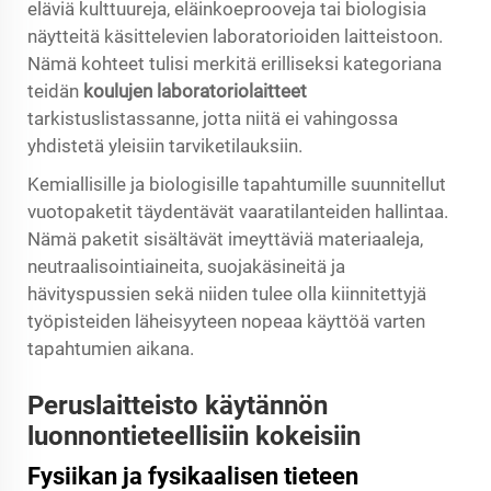
eläviä kulttuureja, eläinkoeprooveja tai biologisia
näytteitä käsittelevien laboratorioiden laitteistoon.
Nämä kohteet tulisi merkitä erilliseksi kategoriana
teidän
koulujen laboratoriolaitteet
tarkistuslistassanne, jotta niitä ei vahingossa
yhdistetä yleisiin tarviketilauksiin.
Kemiallisille ja biologisille tapahtumille suunnitellut
vuotopaketit täydentävät vaaratilanteiden hallintaa.
Nämä paketit sisältävät imeyttäviä materiaaleja,
neutraalisointiaineita, suojakäsineitä ja
hävityspussien sekä niiden tulee olla kiinnitettyjä
työpisteiden läheisyyteen nopeaa käyttöä varten
tapahtumien aikana.
Peruslaitteisto käytännön
luonnontieteellisiin kokeisiin
Fysiikan ja fysikaalisen tieteen