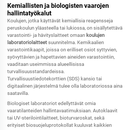
Kemiallisten ja biologisten vaarojen
hallintatyökalut
Koulujen, jotka käyttävät kemiallisia reagensseja
peruskoulun yläasteella tai lukiossa, on sisällytettävä
varastointi- ja hävityslaitteet omaan
koulujen
laboratoriolaitteet
suunnitelma. Kemikaalien
varastointikaapit, joissa on erilliset osiot syttyvien,
syövyttävien ja hapettavien aineiden varastointiin,
vaaditaan useimmissa alueellisissa
turvallisuusstandardeissa.
Turvallisuustiedotekorttien (SDS) kansio tai
digitaalinen järjestelmä tulee olla laboratoriossa aina
saatavilla.
Biologiset laboratoriot edellyttävät omia
vaaratilanteiden hallintavaatimuksiaan. Autoklaavit
tai UV-sterilointilaitteet, bioturvaroskat, sekä
erityiset biosuojeluprotokollat kuuluvat kaikkien