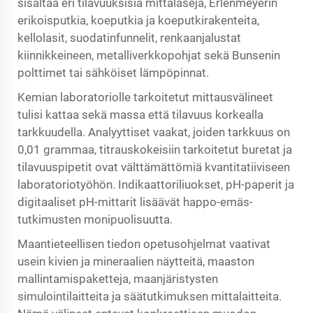
sisältää eri tilavuuksisia mittalaseja, Erlenmeyerin
erikoisputkia, koeputkia ja koeputkirakenteita,
kellolasit, suodatinfunnelit, renkaanjalustat
kiinnikkeineen, metalliverkkopohjat sekä Bunsenin
polttimet tai sähköiset lämpöpinnat.
Kemian laboratoriolle tarkoitetut mittausvälineet
tulisi kattaa sekä massa että tilavuus korkealla
tarkkuudella. Analyyttiset vaakat, joiden tarkkuus on
0,01 grammaa, titrauskokeisiin tarkoitetut buretat ja
tilavuuspipetit ovat välttämättömiä kvantitatiiviseen
laboratoriotyöhön. Indikaattoriliuokset, pH-paperit ja
digitaaliset pH-mittarit lisäävät happo-emäs-
tutkimusten monipuolisuutta.
Maantieteellisen tiedon opetusohjelmat vaativat
usein kivien ja mineraalien näytteitä, maaston
mallintamispaketteja, maanjäristysten
simulointilaitteita ja säätutkimuksen mittalaitteita.