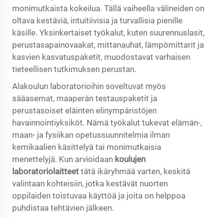
monimutkaista kokeilua. Tällä vaiheella välineiden on
oltava kestäviä, intuitiivisia ja turvallisia pienille
käsille. Yksinkertaiset työkalut, kuten suurennuslasit,
perustasapainovaakat, mittanauhat, lämpömittarit ja
kasvien kasvatuspaketit, muodostavat varhaisen
tieteellisen tutkimuksen perustan.
Alakoulun laboratorioihin soveltuvat myös
sääasemat, maaperän testauspaketit ja
perustasoiset eläinten elinympäristöjen
havainnointiyksiköt. Nämä työkalut tukevat elämän-,
maan- ja fysiikan opetussuunnitelmia ilman
kemikaalien käsittelyä tai monimutkaisia
menettelyjä. Kun arvioidaan
koulujen
laboratoriolaitteet
tätä ikäryhmää varten, keskitä
valintaan kohteisiin, jotka kestävät nuorten
oppilaiden toistuvaa käyttöä ja joita on helppoa
puhdistaa tehtävien jälkeen.