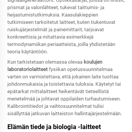
signaaligeneraattorit. Optiikkasarjat, joissa on linssit,
prismat ja valonlähteet, tukevat taittumis- ja
heijastumistutkimuksia. Kaasulakieppien
tutkimiseen tarkoitetut laitteet, kuten tiukentuvat
ruiskujärjestelmät ja painemittarit, tarjoavat
konkreettisia ja mitattavia esimerkkejä
termodynamiikan periaatteista, joilla yhdistetään
teoria käytäntöön.
Kun tarkistetaan olemassa olevaa
koulujen
laboratoriolaitteet
fysiikan opetussuunnitelmaa
varten on varmistettava, että jokainen laite tuottaa
johdonmukaisia ja toistettavia tuloksia. Käytetyt tai
epätarkat mittalaitteet heikentävät tieteellistä
menetelmää ja johtavat oppilaiden turhautumiseen.
Kalibrointitiedot ja vaihtosuunnitelmat tulisi
sisällyttää jatkuvan laitteiston hallintajärjestelmään.
Elämän tiede ja biologia -laitteet