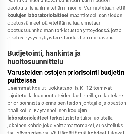
Nämä välineet antavat konkreettisen muodon
geologisille ja ilmakehän ilmiöille. Varmistetaan, että
koulujen laboratoriolaitteet
maantieteellisen tiedon
opetusvälineet päivitetään ja laajennetaan
opetussuunnitelman tarkistusten yhteydessä, jotta
opetus pysyy nykyisten standardien mukaisena.
Budjetointi, hankinta ja
huoltosuunnittelu
Varusteiden ostojen priorisointi budjetin
puitteissa
Useimmat koulut luokkatasoilla K–12 toimivat
rajoitetuilla luonnontieteiden budjeteilla, mikä tekee
priorisoinnista olennaisen taidon johtajille ja osaston
päälliköille. Käytännöllinen
koulujen
laboratoriolaitteet
tarkistuslista tulisi luokitella
jokainen kohde joko välttämättömäksi, suositelluksi
tai lisävarusteeksi. Välttämättömät kohdeet tukevat