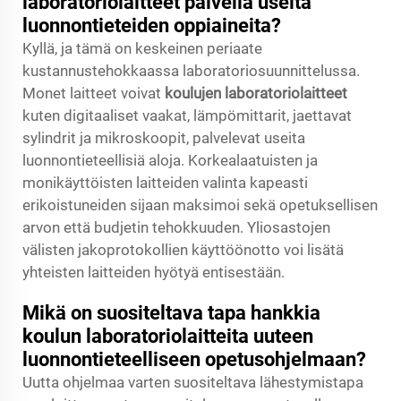
laboratoriolaitteet palvella useita
luonnontieteiden oppiaineita?
Kyllä, ja tämä on keskeinen periaate
kustannustehokkaassa laboratoriosuunnittelussa.
Monet laitteet voivat
koulujen laboratoriolaitteet
kuten digitaaliset vaakat, lämpömittarit, jaettavat
sylindrit ja mikroskoopit, palvelevat useita
luonnontieteellisiä aloja. Korkealaatuisten ja
monikäyttöisten laitteiden valinta kapeasti
erikoistuneiden sijaan maksimoi sekä opetuksellisen
arvon että budjetin tehokkuuden. Yliosastojen
välisten jakoprotokollien käyttöönotto voi lisätä
yhteisten laitteiden hyötyä entisestään.
Mikä on suositeltava tapa hankkia
koulun laboratoriolaitteita uuteen
luonnontieteelliseen opetusohjelmaan?
Uutta ohjelmaa varten suositeltava lähestymistapa