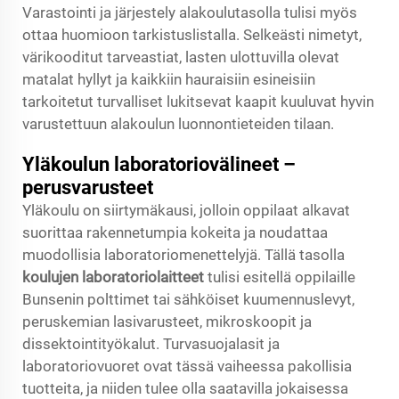
Varastointi ja järjestely alakoulutasolla tulisi myös
ottaa huomioon tarkistuslistalla. Selkeästi nimetyt,
värikooditut tarveastiat, lasten ulottuvilla olevat
matalat hyllyt ja kaikkiin hauraisiin esineisiin
tarkoitetut turvalliset lukitsevat kaapit kuuluvat hyvin
varustettuun alakoulun luonnontieteiden tilaan.
Yläkoulun laboratoriovälineet –
perusvarusteet
Yläkoulu on siirtymäkausi, jolloin oppilaat alkavat
suorittaa rakennetumpia kokeita ja noudattaa
muodollisia laboratoriomenettelyjä. Tällä tasolla
koulujen laboratoriolaitteet
tulisi esitellä oppilaille
Bunsenin polttimet tai sähköiset kuumennuslevyt,
peruskemian lasivarusteet, mikroskoopit ja
dissektointityökalut. Turvasuojalasit ja
laboratoriovuoret ovat tässä vaiheessa pakollisia
tuotteita, ja niiden tulee olla saatavilla jokaisessa