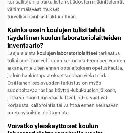
kansallisten ja paikallisten säädösten määrittelemät
vähimmäisvaatimukset
turvallisuusinfrastruktuuriltaan.
Kuinka usein koulujen tulisi tehdä
täydellinen koulun laboratoriolaitteiden
inventaario?
Laaja-alaista
koulujen laboratoriolaitteet
tarkastus
tulisi suorittaa vähintään kerran akateemisen vuoden
aikana, mieluiten ennen oppilaitoksen opetuskautta,
jolloin hankintapäätökset voidaan vielä tehdä.
Osittainen keskivuoden tarkistus on myös
suositeltavaa raskas käyttö -lukukausien jälkeen,
jotta voidaan tunnistaa laitteet, jotka vaativat
korjausta, kalibrointia tai vaihtoa ennen seuraavan
opetusyksikön aloittamista.
Voivatko yleiskäyttöiset koulun