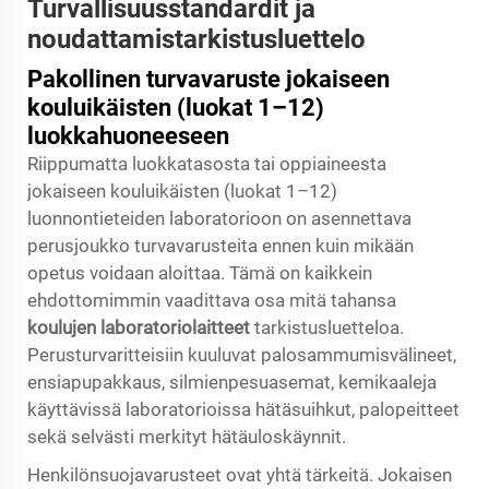
Turvallisuusstandardit ja
noudattamis­tarkistusluettelo
Pakollinen turvavaruste jokaiseen
kouluikäisten (luokat 1–12)
luokkahuoneeseen
Riippumatta luokkatasosta tai oppiaineesta
jokaiseen kouluikäisten (luokat 1–12)
luonnontieteiden laboratorioon on asennettava
perusjoukko turvavarusteita ennen kuin mikään
opetus voidaan aloittaa. Tämä on kaikkein
ehdottomimmin vaadittava osa mitä tahansa
koulujen laboratoriolaitteet
tarkistusluetteloa.
Perusturvaritteisiin kuuluvat palo­sammumisvälineet,
ensiapupakkaus, silmienpesuasemat, kemikaaleja
käyttävissä laboratorioissa hätäsuihkut, palopeitteet
sekä selvästi merkityt hätäuloskäynnit.
Henkilönsuojavarusteet ovat yhtä tärkeitä. Jokaisen