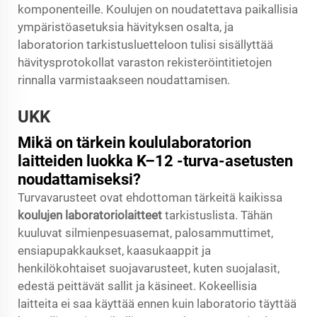
komponenteille. Koulujen on noudatettava paikallisia
ympäristöasetuksia hävityksen osalta, ja
laboratorion tarkistusluetteloon tulisi sisällyttää
hävitysprotokollat varaston rekisteröintitietojen
rinnalla varmistaakseen noudattamisen.
UKK
Mikä on tärkein koululaboratorion
laitteiden luokka K–12 -turva-asetusten
noudattamiseksi?
Turvavarusteet ovat ehdottoman tärkeitä kaikissa
koulujen laboratoriolaitteet
tarkistuslista. Tähän
kuuluvat silmienpesuasemat, palosammuttimet,
ensiapupakkaukset, kaasukaappit ja
henkilökohtaiset suojavarusteet, kuten suojalasit,
edestä peittävät sallit ja käsineet. Kokeellisia
laitteita ei saa käyttää ennen kuin laboratorio täyttää