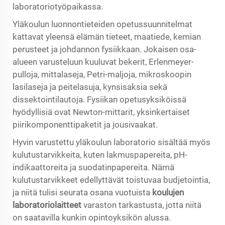
laboratoriotyöpaikassa.
Yläkoulun luonnontieteiden opetussuunnitelmat
kattavat yleensä elämän tieteet, maatiede, kemian
perusteet ja johdannon fysiikkaan. Jokaisen osa-
alueen varusteluun kuuluvat bekerit, Erlenmeyer-
pulloja, mittalaseja, Petri-maljoja, mikroskoopin
lasilaseja ja peitelasuja, kynsisaksia sekä
dissektointilautoja. Fysiikan opetusyksiköissä
hyödyllisiä ovat Newton-mittarit, yksinkertaiset
piirikomponenttipaketit ja jousivaakat.
Hyvin varustettu yläkoulun laboratorio sisältää myös
kulutustarvikkeita, kuten lakmuspapereita, pH-
indikaattoreita ja suodatinpapereita. Nämä
kulutustarvikkeet edellyttävät toistuvaa budjetointia,
ja niitä tulisi seurata osana vuotuista
koulujen
laboratoriolaitteet
varaston tarkastusta, jotta niitä
on saatavilla kunkin opintoyksikön alussa.