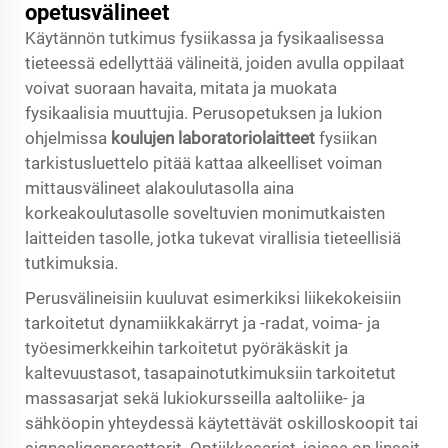
opetusvälineet
Käytännön tutkimus fysiikassa ja fysikaalisessa
tieteessä edellyttää välineitä, joiden avulla oppilaat
voivat suoraan havaita, mitata ja muokata
fysikaalisia muuttujia. Perusopetuksen ja lukion
ohjelmissa
koulujen laboratoriolaitteet
fysiikan
tarkistusluettelo pitää kattaa alkeelliset voiman
mittausvälineet alakoulutasolla aina
korkeakoulutasolle soveltuvien monimutkaisten
laitteiden tasolle, jotka tukevat virallisia tieteellisiä
tutkimuksia.
Perusvälineisiin kuuluvat esimerkiksi liikekokeisiin
tarkoitetut dynamiikkakärryt ja -radat, voima- ja
työesimerkkeihin tarkoitetut pyöräkäskit ja
kaltevuustasot, tasapainotutkimuksiin tarkoitetut
massasarjat sekä lukiokursseilla aaltoliike- ja
sähköopin yhteydessä käytettävät oskilloskoopit tai