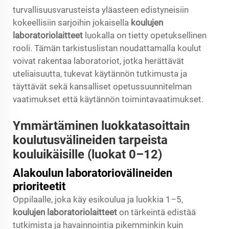
turvallisuusvarusteista yläasteen edistyneisiin
kokeellisiin sarjoihin jokaisella
koulujen
laboratoriolaitteet
luokalla on tietty opetuksellinen
rooli. Tämän tarkistuslistan noudattamalla koulut
voivat rakentaa laboratoriot, jotka herättävät
uteliaisuutta, tukevat käytännön tutkimusta ja
täyttävät sekä kansalliset opetussuunnitelman
vaatimukset että käytännön toimintavaatimukset.
Ymmärtäminen luokkatasoittain
koulutusvälineiden tarpeista
kouluikäisille (luokat 0–12)
Alakoulun laboratoriovälineiden
prioriteetit
Oppilaalle, joka käy esikoulua ja luokkia 1–5,
koulujen laboratoriolaitteet
on tärkeintä edistää
tutkimista ja havainnointia pikemminkin kuin