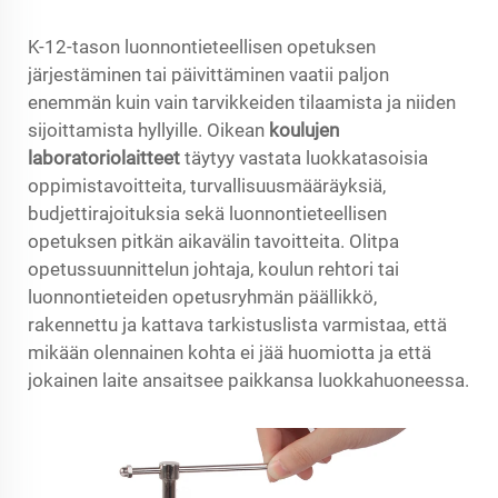
K-12-tason luonnontieteellisen opetuksen
järjestäminen tai päivittäminen vaatii paljon
enemmän kuin vain tarvikkeiden tilaamista ja niiden
sijoittamista hyllyille. Oikean
koulujen
laboratoriolaitteet
täytyy vastata luokkatasoisia
oppimistavoitteita, turvallisuusmääräyksiä,
budjettirajoituksia sekä luonnontieteellisen
opetuksen pitkän aikavälin tavoitteita. Olitpa
opetussuunnittelun johtaja, koulun rehtori tai
luonnontieteiden opetusryhmän päällikkö,
rakennettu ja kattava tarkistuslista varmistaa, että
mikään olennainen kohta ei jää huomiotta ja että
jokainen laite ansaitsee paikkansa luokkahuoneessa.