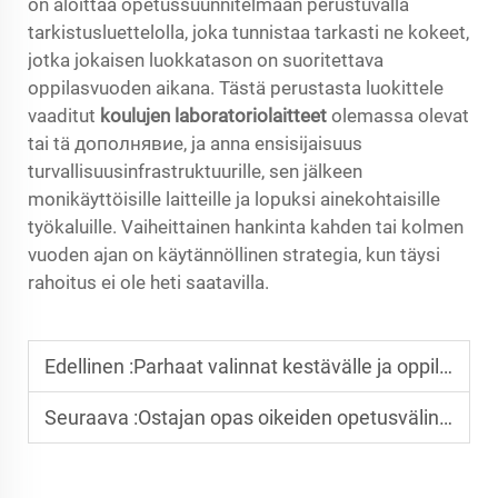
on aloittaa opetussuunnitelmaan perustuvalla
tarkistusluettelolla, joka tunnistaa tarkasti ne kokeet,
jotka jokaisen luokkatason on suoritettava
oppilasvuoden aikana. Tästä perustasta luokittele
vaaditut
koulujen laboratoriolaitteet
olemassa olevat
tai tä дополнявие, ja anna ensisijaisuus
turvallisuusinfrastruktuurille, sen jälkeen
monikäyttöisille laitteille ja lopuksi ainekohtaisille
työkaluille. Vaiheittainen hankinta kahden tai kolmen
vuoden ajan on käytännöllinen strategia, kun täysi
rahoitus ei ole heti saatavilla.
Edellinen :
Parhaat valinnat kestävälle ja oppilaalle kestävälle koululaboratoriolaitteistolle
Seuraava :
Ostajan opas oikeiden opetusvälineiden valintaan laboratorioosi