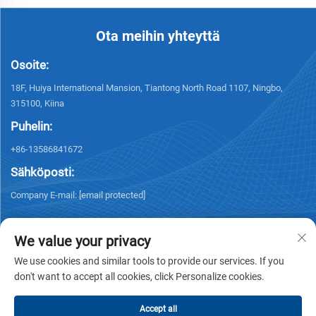
Ota meihin yhteyttä
Osoite:
18F, Huiya International Mansion, Tiantong North Road 1107, Ningbo,
315100, Kiina
Puhelin:
+86-13586841672
Sähköposti:
Company E-mail:
[email protected]
We value your privacy
We use cookies and similar tools to provide our services. If you
don't want to accept all cookies, click Personalize cookies.
Tekijänoikeus © 2026 NINGBO KELSUN INT'L TRADE CO.,LTD. Kaikki
oikeudet pidätetään. -
Tietosuojakäytäntö
Accept all