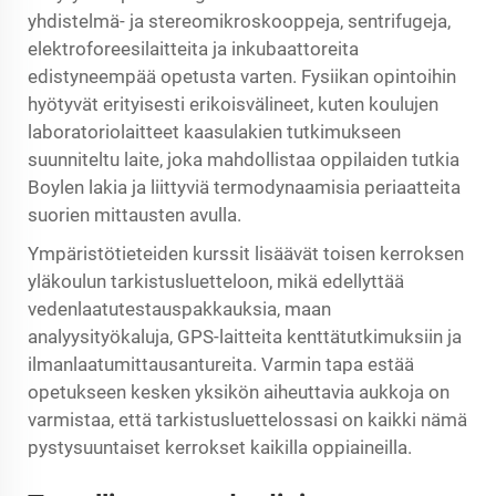
yhdistelmä- ja stereomikroskooppeja, sentrifugeja,
elektroforeesilaitteita ja inkubaattoreita
edistyneempää opetusta varten. Fysiikan opintoihin
hyötyvät erityisesti erikoisvälineet, kuten
koulujen
laboratoriolaitteet
kaasulakien tutkimukseen
suunniteltu laite, joka mahdollistaa oppilaiden tutkia
Boylen lakia ja liittyviä termodynaamisia periaatteita
suorien mittausten avulla.
Ympäristötieteiden kurssit lisäävät toisen kerroksen
yläkoulun tarkistusluetteloon, mikä edellyttää
vedenlaatutestauspakkauksia, maan
analyysityökaluja, GPS-laitteita kenttätutkimuksiin ja
ilmanlaatumittausantureita. Varmin tapa estää
opetukseen kesken yksikön aiheuttavia aukkoja on
varmistaa, että tarkistusluettelossasi on kaikki nämä
pystysuuntaiset kerrokset kaikilla oppiaineilla.