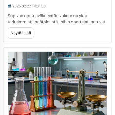
2026-02-27 14:31:00
Sopivan opetusvälineistön valinta on yksi
tärkeimmistä päätöksistä, joihin opettajat joutuvat
ryhtyessään suunnittelemaan tehokkaita
Näytä lisää
oppimisympäristöjä. Nykyaikaiset luokat vaativat
huolellisesti valittuja työkaluja, jotka vastaavat
opetussuunnitelman tavoitteita, oppilaiden
kehitystä...