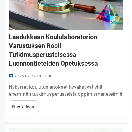
Laadukkaan Koululaboratorion
Varustuksen Rooli
Tutkimusperusteisessa
Luonnontieteiden Opetuksessa
2026-02-27 14:31:00
Nykyiset koulutuslaitokset hyväksyvät yhä
enemmän tutkimusperusteisia oppimismenetelmiä,
jotka muuttavat perinteiset luonnontieteiden luokat
Näytä lisää
dynaamisiksi ympäristöiksi, joissa oppilaat tutkivat
aktiivisesti luonnontieteellisiä käsitteitä käytännön
kokeilujen kautta. ...