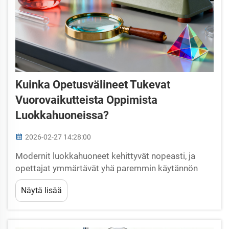
Kuinka Opetusvälineet Tukevat
Vuorovaikutteista Oppimista
Luokkahuoneissa?
2026-02-27 14:28:00
Modernit luokkahuoneet kehittyvät nopeasti, ja
opettajat ymmärtävät yhä paremmin käytännön
oppimistyökalujen muuttavaa vaikutusta.
Näytä lisää
Oppimismateriaalit toimivat katalysaattoreina
oppilaiden osallistumiselle ja muuttavat perinteisiä
passiivisia oppimisympäristöjä...