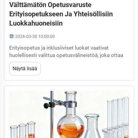
Välttämätön Opetusvaruste
Erityisopetukseen Ja Yhteisöllisiin
Luokkahuoneisiin
2026-03-30 10:00:00
Erityisopetus ja inklusiiviset luokat vaativat
huolellisesti valittua opetusvälineistöä, joka ottaa
huomioon monimuotoiset oppimistarpeet,
Näytä lisää
kehitykselliset erot ja saavutettavuusvaatimukset.
Nykyaikaiset koulutusympäristöt täytyy suunnitella
siten, että ne mahdollistavat oppilaiden...