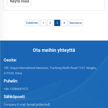
Näytä lisää
luokkahuoneissa. Nämä erityisesti suunnitellut
työkalut ja resurssit toimivat katalysaattoreina
interaktiivisille oppimiskokemuksille, jotka menevät
pidemmälle kuin perinteiset...
Edellinen
1
2
3
4
Seuraava
Ota meihin yhteyttä
Osoite:
18F, Huiya International Mansion, Tiantong North Road 1107, Ningbo,
315100, Kiina
Puhelin:
+86-13586841672
Sähköposti:
Company E-mail:
[email protected]