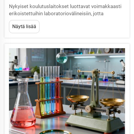
Nykyiset koulutuslaitokset luottavat voimakkaasti
erikoistettuihin laboratoriovälineisiin, jotta
opiskelijoille voidaan tarjota käytännön
Näytä lisää
oppimismahdollisuuksia, jotka yhdistävät
teoreettisen tiedon käytännön sovellukseen. Kaiken
onnistuneen luonnontieteellisen opetuksen perusta
alkaa...