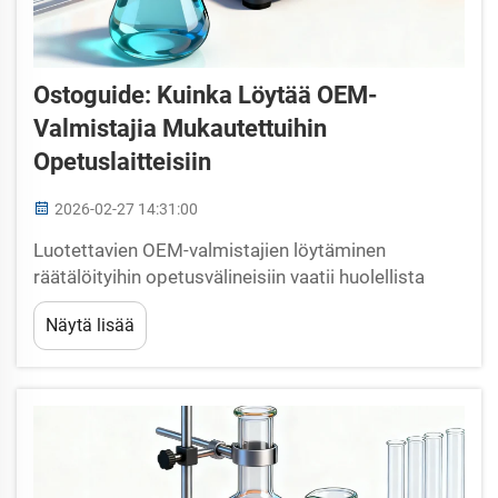
Ostoguide: Kuinka Löytää OEM-
Valmistajia Mukautettuihin
Opetuslaitteisiin
2026-02-27 14:31:00
Luotettavien OEM-valmistajien löytäminen
räätälöityihin opetusvälineisiin vaatii huolellista
tutkimusta, strategista suunnittelua ja mahdollisten
Näytä lisää
kumppaneiden perusteellista arviointia.
Koulutuslaitokset ja jakelijat, jotka etsivät
erikoistettua laboratoriovälinettä, testi...