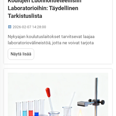
Koulujen Luonnontieteellisiin
Laboratorioihin: Täydellinen
Tarkistuslista
2026-02-07 14:28:00
Nykyajan koulutuslaitokset tarvitsevat laajaa
laboratoriovälineistöä, jotta ne voivat tarjota
tehokkaita luonnontieteellisiä opetusohjelmia.
Näytä lisää
Alakoulusta yläasteen edistyneisiin opintoihin
kaikilla tasoilla oikeat tieteelliset mittauslaitteet
varmistavat, että oppilaat saavat käytännön
kokemusta...