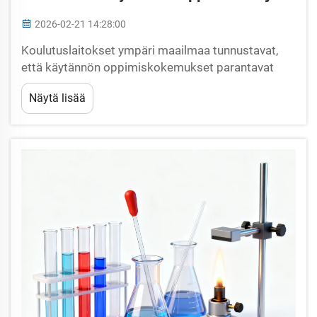
2026-02-21 14:28:00
Koulutuslaitokset ympäri maailmaa tunnustavat,
että käytännön oppimiskokemukset parantavat
merkittävästi oppilaiden ymmärrystä ja
Näytä lisää
muistamista tieteellisistä käsitteistä. Kun oppilaat
vuorovaikuttelevat suoraan koululaboratorion
laitteiston kanssa, he kehittävät kriittisiä...