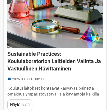
Sustainable Practices:
Koululaboratorion Laitteiden Valinta Ja
Vastuullinen Hävittäminen
2026-03-30 10:00:00
Koulutuslaitokset kohtaavat kasvavaa painetta
omaksua ympäristöystävällisiä käytäntöjä kaikilla
toimintoalueillaan, erityisesti kun hallinnoidaan
Näytä lisää
koululaboratoriolaitteita. Tieteellisten laitteiden,