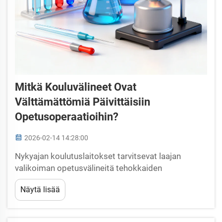
Mitkä Kouluvälineet Ovat
Välttämättömiä Päivittäisiin
Opetusoperaatioihin?
2026-02-14 14:28:00
Nykyajan koulutuslaitokset tarvitsevat laajan
valikoiman opetusvälineitä tehokkaiden
oppimiskokemusten tarjoamiseen eri
Näytä lisää
akateemisissa aloissa. Alakouluista edistyneisiin
tutkimusyliopistoihin valinnan ja toteutuksen tulee
kattaa...