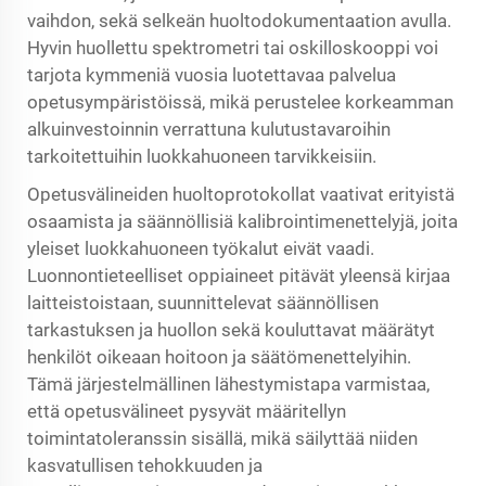
vaihdon, sekä selkeän huoltodokumentaation avulla.
Hyvin huollettu spektrometri tai oskilloskooppi voi
tarjota kymmeniä vuosia luotettavaa palvelua
opetusympäristöissä, mikä perustelee korkeamman
alkuinvestoinnin verrattuna kulutustavaroihin
tarkoitettuihin luokkahuoneen tarvikkeisiin.
Opetusvälineiden huoltoprotokollat vaativat erityistä
osaamista ja säännöllisiä kalibrointimenettelyjä, joita
yleiset luokkahuoneen työkalut eivät vaadi.
Luonnontieteelliset oppiaineet pitävät yleensä kirjaa
laitteistoistaan, suunnittelevat säännöllisen
tarkastuksen ja huollon sekä kouluttavat määrätyt
henkilöt oikeaan hoitoon ja säätömenettelyihin.
Tämä järjestelmällinen lähestymistapa varmistaa,
että opetusvälineet pysyvät määritellyn
toimintatoleranssin sisällä, mikä säilyttää niiden
kasvatullisen tehokkuuden ja