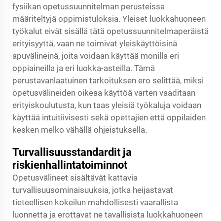
fysiikan opetussuunnitelman perusteissa
määriteltyjä oppimistuloksia. Yleiset luokkahuoneen
työkalut eivät sisällä tätä opetussuunnitelmaperäistä
erityisyyttä, vaan ne toimivat yleiskäyttöisinä
apuvälineinä, joita voidaan käyttää monilla eri
oppiaineilla ja eri luokka-asteilla. Tämä
perustavanlaatuinen tarkoituksen ero selittää, miksi
opetusvälineiden oikeaa käyttöä varten vaaditaan
erityiskoulutusta, kun taas yleisiä työkaluja voidaan
käyttää intuitiivisesti sekä opettajien että oppilaiden
kesken melko vähällä ohjeistuksella.
Turvallisuusstandardit ja
riskienhallintatoiminnot
Opetusvälineet sisältävät kattavia
turvallisuusominaisuuksia, jotka heijastavat
tieteellisen kokeilun mahdollisesti vaarallista
luonnetta ja erottavat ne tavallisista luokkahuoneen