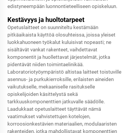
edistyneempään luonnontieteelliseen opiskeluun.
Kestävyys ja huoltotarpeet
Opetuslaitteet on suunniteltu kestämään
pitkäaikaista käyttöä olosuhteissa, joissa yleiset
luokkahuoneen työkalut kuluisivat nopeasti; ne
sisältävät vankat rakenteet, vaihdettavat
komponentit ja huollettavat järjestelmät, jotka
pidentävät niiden toimintaelinikää.
Laboratoriotyöympäristö altistaa laitteet toistuville
asennus- ja purkukierroksille, erilaisten aineiden
vaikutukselle, mekaaniselle rasitukselle
opiskelijoiden käsittelystä sekä
tarkkuuskomponenttien jatkuvalle säädölle.
Laadukkaat opetuslaitteet täyttävät nämä
vaatimukset vahvistettujen kotelojen,
korroosionkestävien materiaalien, modulaaristen
rakenteiden, jotka mahdollistavat komponenttien