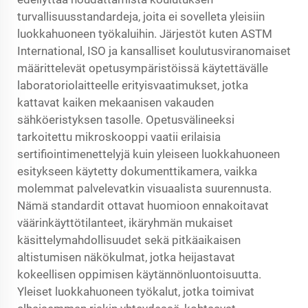
turvallisuusstandardeja, joita ei sovelleta yleisiin
luokkahuoneen työkaluihin. Järjestöt kuten ASTM
International, ISO ja kansalliset koulutusviranomaiset
määrittelevät opetusympäristöissä käytettävälle
laboratoriolaitteelle erityisvaatimukset, jotka
kattavat kaiken mekaanisen vakauden
sähköeristyksen tasolle. Opetusvälineeksi
tarkoitettu mikroskooppi vaatii erilaisia
sertifiointimenettelyjä kuin yleiseen luokkahuoneen
esitykseen käytetty dokumenttikamera, vaikka
molemmat palvelevatkin visuaalista suurennusta.
Nämä standardit ottavat huomioon ennakoitavat
väärinkäyttötilanteet, ikäryhmän mukaiset
käsittelymahdollisuudet sekä pitkäaikaisen
altistumisen näkökulmat, jotka heijastavat
kokeellisen oppimisen käytännönluontoisuutta.
Yleiset luokkahuoneen työkalut, jotka toimivat