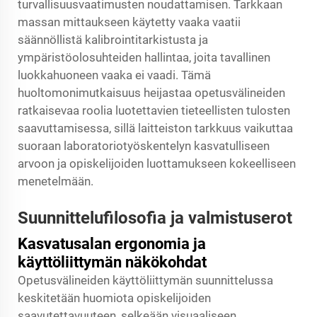
turvallisuusvaatimusten noudattamisen. Tarkkaan
massan mittaukseen käytetty vaaka vaatii
säännöllistä kalibrointitarkistusta ja
ympäristöolosuhteiden hallintaa, joita tavallinen
luokkahuoneen vaaka ei vaadi. Tämä
huoltomonimutkaisuus heijastaa opetusvälineiden
ratkaisevaa roolia luotettavien tieteellisten tulosten
saavuttamisessa, sillä laitteiston tarkkuus vaikuttaa
suoraan laboratoriotyöskentelyn kasvatulliseen
arvoon ja opiskelijoiden luottamukseen kokeelliseen
menetelmään.
Suunnittelufilosofia ja valmistuserot
Kasvatusalan ergonomia ja
käyttöliittymän näkökohdat
Opetusvälineiden käyttöliittymän suunnittelussa
keskitetään huomiota opiskelijoiden
saavutettavuuteen, selkeään visuaaliseen