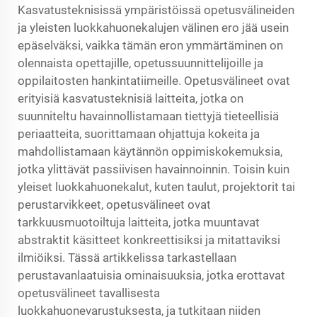
Kasvatusteknisissä ympäristöissä opetusvälineiden
ja yleisten luokkahuonekalujen välinen ero jää usein
epäselväksi, vaikka tämän eron ymmärtäminen on
olennaista opettajille, opetussuunnittelijoille ja
oppilaitosten hankintatiimeille. Opetusvälineet ovat
erityisiä kasvatusteknisiä laitteita, jotka on
suunniteltu havainnollistamaan tiettyjä tieteellisiä
periaatteita, suorittamaan ohjattuja kokeita ja
mahdollistamaan käytännön oppimiskokemuksia,
jotka ylittävät passiivisen havainnoinnin. Toisin kuin
yleiset luokkahuonekalut, kuten taulut, projektorit tai
perustarvikkeet, opetusvälineet ovat
tarkkuusmuotoiltuja laitteita, jotka muuntavat
abstraktit käsitteet konkreettisiksi ja mitattaviksi
ilmiöiksi. Tässä artikkelissa tarkastellaan
perustavanlaatuisia ominaisuuksia, jotka erottavat
opetusvälineet tavallisesta
luokkahuonevarustuksesta, ja tutkitaan niiden