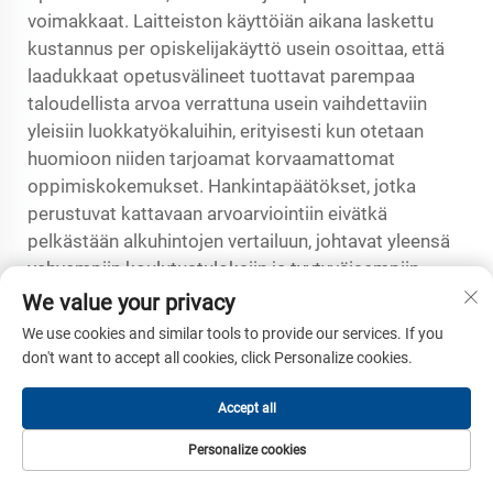
voimakkaat. Laitteiston käyttöiän aikana laskettu
kustannus per opiskelijakäyttö usein osoittaa, että
laadukkaat opetusvälineet tuottavat parempaa
taloudellista arvoa verrattuna usein vaihdettaviin
yleisiin luokkatyökaluihin, erityisesti kun otetaan
huomioon niiden tarjoamat korvaamattomat
oppimiskokemukset. Hankintapäätökset, jotka
perustuvat kattavaan arvoarviointiin eivätkä
pelkästään alkuhintojen vertailuun, johtavat yleensä
vahvempiin koulutustuloksiin ja tyytyväisempiin
sidosryhmiin.
We value your privacy
We use cookies and similar tools to provide our services. If you
Toimittajan valinta ja laadunvarmistus
don't want to accept all cookies, click Personalize cookies.
Opetusvälineiden toimittajien valinta vaatii
arviointikriteerejä, jotka poikkeavat merkittävästi
Accept all
yleisten luokkatyökalujen hankinnassa käytetyistä
Personalize cookies
kriteereistä; painopiste on teknisessä
asiantuntemuksessa, kokemuksessa opetusalan
ETUSIVU
TUOTTEET
SÄHKÖPOSTI
PUH