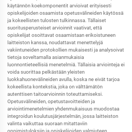
käytännön koekomponentit arvioivat erityisesti
opiskelijoiden osaamista opetusvälineiden käytössä
ja kokeellisten tulosten tulkinnassa. Tällaiset
suoritusperusteiset arvioinnit vaativat, että
opiskelijat osoittavat osaamistaan erikoistuneen
laitteiston kanssa, noudattavat menettelyjä
vakiintuneiden protokollien mukaisesti ja analysoivat
tietoja soveltamalla asianmukaisia
luonnontieteellisiä menetelmiä. Tällaisia arviointeja ei
voida suorittaa pelkästään yleisten
luokkahuonevälineiden avulla, koska ne eivät tarjoa
kokeellista kontekstia, joka on välttämätön
autenttisen taitoarvioinnin toteuttamiseksi.
Opetusvälineiden, opetustavoitteiden ja
arviointimenetelmien yhdenmukaisuus muodostaa
integroidun koulutusjärjestelmän, jossa laitteiston
valinta vaikuttaa suoraan mitattaviin
oppimistuloksiin ja opiskelijoiden valmiuteen