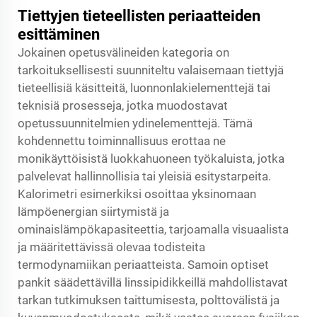
Tiettyjen tieteellisten periaatteiden
esittäminen
Jokainen opetusvälineiden kategoria on
tarkoituksellisesti suunniteltu valaisemaan tiettyjä
tieteellisiä käsitteitä, luonnonlakielementtejä tai
teknisiä prosesseja, jotka muodostavat
opetussuunnitelmien ydinelementtejä. Tämä
kohdennettu toiminnallisuus erottaa ne
monikäyttöisistä luokkahuoneen työkaluista, jotka
palvelevat hallinnollisia tai yleisiä esitystarpeita.
Kalorimetri esimerkiksi osoittaa yksinomaan
lämpöenergian siirtymistä ja
ominaislämpökapasiteettia, tarjoamalla visuaalista
ja määritettävissä olevaa todisteita
termodynamiikan periaatteista. Samoin optiset
pankit säädettävillä linssipidikkeillä mahdollistavat
tarkan tutkimuksen taittumisesta, polttovälistä ja