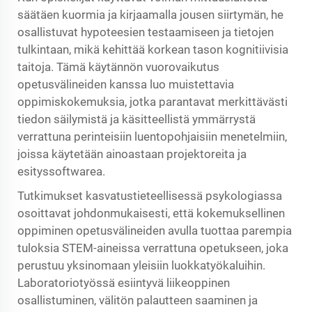
säätäen kuormia ja kirjaamalla jousen siirtymän, he
osallistuvat hypoteesien testaamiseen ja tietojen
tulkintaan, mikä kehittää korkean tason kognitiivisia
taitoja. Tämä käytännön vuorovaikutus
opetusvälineiden kanssa luo muistettavia
oppimiskokemuksia, jotka parantavat merkittävästi
tiedon säilymistä ja käsitteellistä ymmärrystä
verrattuna perinteisiin luentopohjaisiin menetelmiin,
joissa käytetään ainoastaan projektoreita ja
esityssoftwarea.
Tutkimukset kasvatustieteellisessä psykologiassa
osoittavat johdonmukaisesti, että kokemuksellinen
oppiminen opetusvälineiden avulla tuottaa parempia
tuloksia STEM-aineissa verrattuna opetukseen, joka
perustuu yksinomaan yleisiin luokkatyökaluihin.
Laboratoriotyössä esiintyvä liikeoppinen
osallistuminen, välitön palautteen saaminen ja