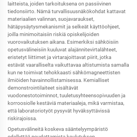
laitteista, joiden tarkoituksena on passiivinen
tiedonsiirto. Nämä turvallisuusnäkökohdat kattavat
materiaalien valinnan, suojavaraukset,
hätäpysäytysmekanismit ja selkeät käyttöohjeet,
joilla minimoitaisiin riskiä opiskelijoiden
vuorovaikutuksen aikana. Esimerkiksi sähköisiin
opetusvälineisiin kuuluvat alajännitevirtalähteet,
eristetyt liittimet ja virtarajoittavat piirit, jotka
estävät vaaralliselta vaikuttavaa altistumista samalla
kun ne toimivat tehokkaasti sähkömagneettisten
ilmiöiden havainnollistamisessa. Kemialliset
demonstrointilaiteet sisältävät
vuodonestotoiminnot, tuuletusyhteensopivuuden ja
korroosiolle kestäviä materiaaleja, mikä varmistaa,
että laboratoriotyöt pysyvät hyväksyttävissä
riskirajoissa.
Opetusvälineitä koskeva sääntelyympäristö
edellyttää noudattamista koulutuksen