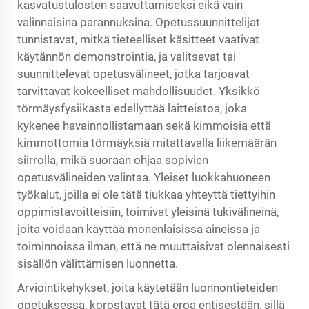
kasvatustulosten saavuttamiseksi eikä vain
valinnaisina parannuksina. Opetussuunnittelijat
tunnistavat, mitkä tieteelliset käsitteet vaativat
käytännön demonstrointia, ja valitsevat tai
suunnittelevat opetusvälineet, jotka tarjoavat
tarvittavat kokeelliset mahdollisuudet. Yksikkö
törmäysfysiikasta edellyttää laitteistoa, joka
kykenee havainnollistamaan sekä kimmoisia että
kimmottomia törmäyksiä mitattavalla liikemäärän
siirrolla, mikä suoraan ohjaa sopivien
opetusvälineiden valintaa. Yleiset luokkahuoneen
työkalut, joilla ei ole tätä tiukkaa yhteyttä tiettyihin
oppimistavoitteisiin, toimivat yleisinä tukivälineinä,
joita voidaan käyttää monenlaisissa aineissa ja
toiminnoissa ilman, että ne muuttaisivat olennaisesti
sisällön välittämisen luonnetta.
Arviointikehykset, joita käytetään luonnontieteiden
opetuksessa, korostavat tätä eroa entisestään, sillä