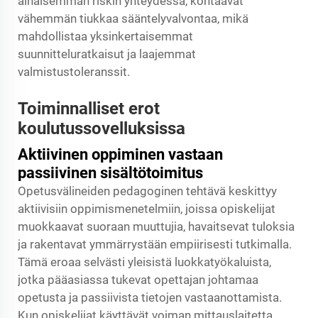
alhaisemman riskin yhteydessä, kohtaavat
vähemmän tiukkaa sääntelyvalvontaa, mikä
mahdollistaa yksinkertaisemmat
suunnitteluratkaisut ja laajemmat
valmistustoleranssit.
Toiminnalliset erot
koulutussovelluksissa
Aktiivinen oppiminen vastaan
passiivinen sisältötoimitus
Opetusvälineiden pedagoginen tehtävä keskittyy
aktiivisiin oppimismenetelmiin, joissa opiskelijat
muokkaavat suoraan muuttujia, havaitsevat tuloksia
ja rakentavat ymmärrystään empiirisesti tutkimalla.
Tämä eroaa selvästi yleisistä luokkatyökaluista,
jotka pääasiassa tukevat opettajan johtamaa
opetusta ja passiivista tietojen vastaanottamista.
Kun opiskelijat käyttävät voiman mittauslaitetta