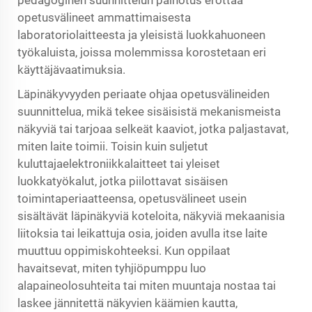
opetusvälineet ammattimaisesta
laboratoriolaitteesta ja yleisistä luokkahuoneen
työkaluista, joissa molemmissa korostetaan eri
käyttäjävaatimuksia.
Läpinäkyvyyden periaate ohjaa opetusvälineiden
suunnittelua, mikä tekee sisäisistä mekanismeista
näkyviä tai tarjoaa selkeät kaaviot, jotka paljastavat,
miten laite toimii. Toisin kuin suljetut
kuluttajaelektroniikkalaitteet tai yleiset
luokkatyökalut, jotka piilottavat sisäisen
toimintaperiaatteensa, opetusvälineet usein
sisältävät läpinäkyviä koteloita, näkyviä mekaanisia
liitoksia tai leikattuja osia, joiden avulla itse laite
muuttuu oppimiskohteeksi. Kun oppilaat
havaitsevat, miten tyhjiöpumppu luo
alapaineolosuhteita tai miten muuntaja nostaa tai
laskee jännitettä näkyvien käämien kautta,