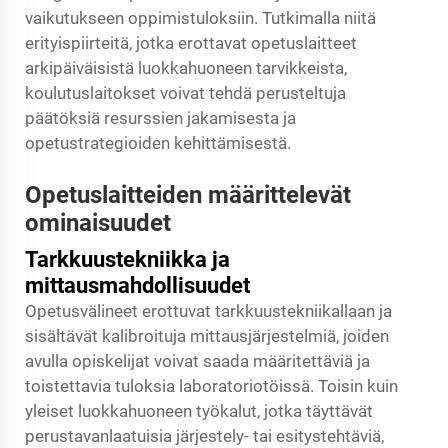
vaikutukseen oppimistuloksiin. Tutkimalla niitä
erityispiirteitä, jotka erottavat opetuslaitteet
arkipäiväisistä luokkahuoneen tarvikkeista,
koulutuslaitokset voivat tehdä perusteltuja
päätöksiä resurssien jakamisesta ja
opetustrategioiden kehittämisestä.
Opetuslaitteiden määrittelevät
ominaisuudet
Tarkkuustekniikka ja
mittausmahdollisuudet
Opetusvälineet erottuvat tarkkuustekniikallaan ja
sisältävät kalibroituja mittausjärjestelmiä, joiden
avulla opiskelijat voivat saada määritettäviä ja
toistettavia tuloksia laboratoriotöissä. Toisin kuin
yleiset luokkahuoneen työkalut, jotka täyttävät
perustavanlaatuisia järjestely- tai esitystehtäviä,