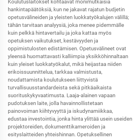
Koulutuslaitokset kohtaavat monimutkaisia
hankintapäätöksiä, kun ne jakavat rajatun budjetin
opetusvälineiden ja yleisten luokkatyökalujen välillä;
tähän tarvitaan analyysiä, joka menee pidemmälle
kuin pelkkä hintavertailu ja joka kattaa myös
opetuksen vaikutukset, kestävyyden ja
oppimistulosten edistämisen. Opetusvälineet ovat
yleensä huomattavasti kalliimpia yksikköhinnaltaan
kuin yleiset luokkatyökalut, mikä heijastaa niiden
erikoissuunnittelua, tarkkaa valmistusta,
noudattamista koulutukseen liittyvistä
turvallisuusstandardeista sekä pitkäaikaista
suorituskykyvaatimusta. Laaja-alainen vapaan
pudotuksen laite, jolla havainnollistetaan
painovoiman kiihtyvyyttä ja iskudynamiikkaa,
edustaa investointia, jonka hinta ylittää usein useiden
projektoreiden, dokumenttikameroiden ja
esityslaitteiden yhteishinnan. Opetuksellinen