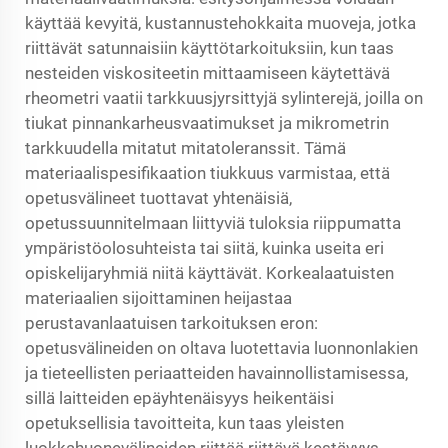
käyttää kevyitä, kustannustehokkaita muoveja, jotka
riittävät satunnaisiin käyttötarkoituksiin, kun taas
nesteiden viskositeetin mittaamiseen käytettävä
rheometri vaatii tarkkuusjyrsittyjä sylinterejä, joilla on
tiukat pinnankarheusvaatimukset ja mikrometrin
tarkkuudella mitatut mitatoleranssit. Tämä
materiaalispesifikaation tiukkuus varmistaa, että
opetusvälineet tuottavat yhtenäisiä,
opetussuunnitelmaan liittyviä tuloksia riippumatta
ympäristöolosuhteista tai siitä, kuinka useita eri
opiskelijaryhmiä niitä käyttävät. Korkealaatuisten
materiaalien sijoittaminen heijastaa
perustavanlaatuisen tarkoituksen eron:
opetusvälineiden on oltava luotettavia luonnonlakien
ja tieteellisten periaatteiden havainnollistamisessa,
sillä laitteiden epäyhtenäisyys heikentäisi
opetuksellisia tavoitteita, kun taas yleisten
luokkahuonevälineiden riittää riittävä kestävyys