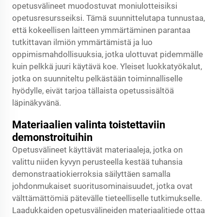
opetusvälineet muodostuvat moniulotteisiksi
opetusresursseiksi. Tämä suunnittelutapa tunnustaa,
että kokeellisen laitteen ymmärtäminen parantaa
tutkittavan ilmiön ymmärtämistä ja luo
oppimismahdollisuuksia, jotka ulottuvat pidemmälle
kuin pelkkä juuri käytävä koe. Yleiset luokkatyökalut,
jotka on suunniteltu pelkästään toiminnalliselle
hyödylle, eivät tarjoa tällaista opetussisältöä
läpinäkyvänä.
Materiaalien valinta toistettaviin
demonstroituihin
Opetusvälineet käyttävät materiaaleja, jotka on
valittu niiden kyvyn perusteella kestää tuhansia
demonstraatiokierroksia säilyttäen samalla
johdonmukaiset suoritusominaisuudet, jotka ovat
välttämättömiä pätevälle tieteelliselle tutkimukselle.
Laadukkaiden opetusvälineiden materiaalitiede ottaa