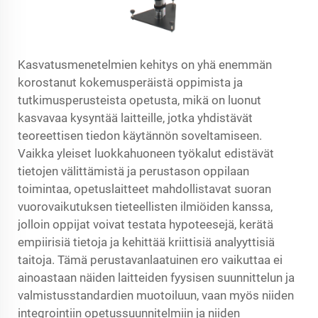
Kasvatusmenetelmien kehitys on yhä enemmän
korostanut kokemusperäistä oppimista ja
tutkimusperusteista opetusta, mikä on luonut
kasvavaa kysyntää laitteille, jotka yhdistävät
teoreettisen tiedon käytännön soveltamiseen.
Vaikka yleiset luokkahuoneen työkalut edistävät
tietojen välittämistä ja perustason oppilaan
toimintaa, opetuslaitteet mahdollistavat suoran
vuorovaikutuksen tieteellisten ilmiöiden kanssa,
jolloin oppijat voivat testata hypoteesejä, kerätä
empiirisiä tietoja ja kehittää kriittisiä analyyttisiä
taitoja. Tämä perustavanlaatuinen ero vaikuttaa ei
ainoastaan näiden laitteiden fyysisen suunnittelun ja
valmistusstandardien muotoiluun, vaan myös niiden
integrointiin opetussuunnitelmiin ja niiden