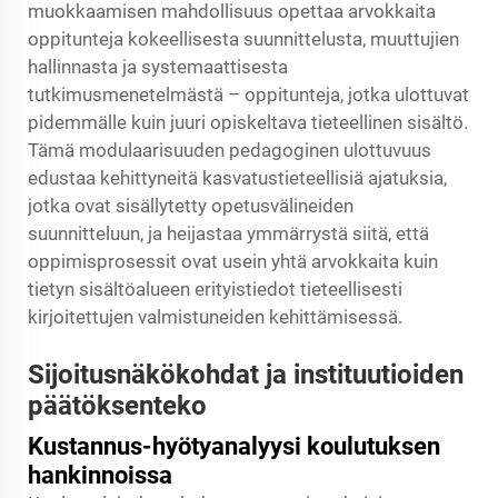
muokkaamisen mahdollisuus opettaa arvokkaita
oppitunteja kokeellisesta suunnittelusta, muuttujien
hallinnasta ja systemaattisesta
tutkimusmenetelmästä – oppitunteja, jotka ulottuvat
pidemmälle kuin juuri opiskeltava tieteellinen sisältö.
Tämä modulaarisuuden pedagoginen ulottuvuus
edustaa kehittyneitä kasvatustieteellisiä ajatuksia,
jotka ovat sisällytetty opetusvälineiden
suunnitteluun, ja heijastaa ymmärrystä siitä, että
oppimisprosessit ovat usein yhtä arvokkaita kuin
tietyn sisältöalueen erityistiedot tieteellisesti
kirjoitettujen valmistuneiden kehittämisessä.
Sijoitusnäkökohdat ja instituutioiden
päätöksenteko
Kustannus-hyötyanalyysi koulutuksen
hankinnoissa