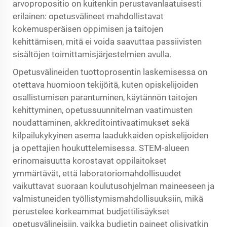
arvopropositio on kuitenkin perustavanlaatuisesti
erilainen: opetusvälineet mahdollistavat
kokemusperäisen oppimisen ja taitojen
kehittämisen, mitä ei voida saavuttaa passiivisten
sisältöjen toimittamisjärjestelmien avulla.
Opetusvälineiden tuottoprosentin laskemisessa on
otettava huomioon tekijöitä, kuten opiskelijoiden
osallistumisen parantuminen, käytännön taitojen
kehittyminen, opetussuunnitelman vaatimusten
noudattaminen, akkreditointivaatimukset sekä
kilpailukykyinen asema laadukkaiden opiskelijoiden
ja opettajien houkuttelemisessa. STEM-alueen
erinomaisuutta korostavat oppilaitokset
ymmärtävät, että laboratoriomahdollisuudet
vaikuttavat suoraan koulutusohjelman maineeseen ja
valmistuneiden työllistymismahdollisuuksiin, mikä
perustelee korkeammat budjettilisäykset
opetusvälineisiin, vaikka budjetin paineet olisivatkin