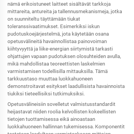
nämä erikoistuneet laitteet sisältävät tarkkoja
mittareita, antureita ja tallennusmekanismeja, jotka
on suunniteltu täyttämään tiukat
toleranssivaatimukset. Esimerkiksi iskun
pudotuskoejärjestelmä, jota käytetään osana
opetusvälineitä
havainnollistaa painovoiman
kiihtyvyyttä ja liike-energian siirtymistä tarkasti
ohjattujen vapaan pudotuksen olosuhteiden avulla,
mikä mahdollistaa teoreettisten laskelmien
varmistamisen todellisilla mittauksilla. Tämä
tarkkuustaso muuttaa luokkahuoneen
demonstroitavat esitykset laadullisista havainnoista
tiukiksi tieteellisiksi tutkimuksiksi.
Opetusvälineisiin sovelletut valmistusstandardit
heijastavat niiden roolia kelvollisten kokeellisten
tietojen tuottamisessa eikä ainoastaan
luokkahuoneen hallinnan tukemisessa. Komponentit
testataan laadultaan varmistaakseen mittojen