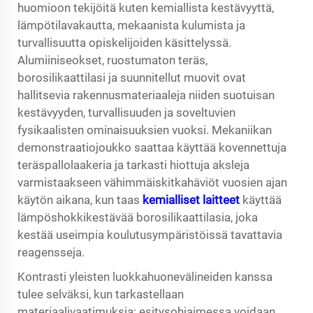
huomioon tekijöitä kuten kemiallista kestävyyttä,
lämpötilavakautta, mekaanista kulumista ja
turvallisuutta opiskelijoiden käsittelyssä.
Alumiiniseokset, ruostumaton teräs,
borosilikaattilasi ja suunnitellut muovit ovat
hallitsevia rakennusmateriaaleja niiden suotuisan
kestävyyden, turvallisuuden ja soveltuvien
fysikaalisten ominaisuuksien vuoksi. Mekaniikan
demonstraatiojoukko saattaa käyttää kovennettuja
teräspallolaakeria ja tarkasti hiottuja aksleja
varmistaakseen vähimmäiskitkahäviöt vuosien ajan
käytön aikana, kun taas
kemialliset laitteet
käyttää
lämpöshokkikestävää borosilikaattilasia, joka
kestää useimpia koulutusympäristöissä tavattavia
reagensseja.
Kontrasti yleisten luokkahuonevälineiden kanssa
tulee selväksi, kun tarkastellaan
materiaalivaatimuksia: esitysohjaimessa voidaan