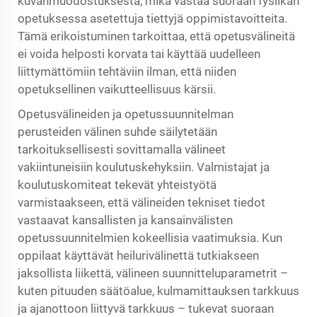
kuvanmuodostuksesta, mikä vastaa suoraan fysiikan
opetuksessa asetettuja tiettyjä oppimistavoitteita.
Tämä erikoistuminen tarkoittaa, että opetusvälineitä
ei voida helposti korvata tai käyttää uudelleen
liittymättömiin tehtäviin ilman, että niiden
opetuksellinen vaikutteellisuus kärsii.
Opetusvälineiden ja opetussuunnitelman
perusteiden välinen suhde säilytetään
tarkoituksellisesti sovittamalla välineet
vakiintuneisiin koulutuskehyksiin. Valmistajat ja
koulutuskomiteat tekevät yhteistyötä
varmistaakseen, että välineiden tekniset tiedot
vastaavat kansallisten ja kansainvälisten
opetussuunnitelmien kokeellisia vaatimuksia. Kun
oppilaat käyttävät heilurivälinettä tutkiakseen
jaksollista liikettä, välineen suunnitteluparametrit –
kuten pituuden säätöalue, kulmamittauksen tarkkuus
ja ajanottoon liittyvä tarkkuus – tukevat suoraan