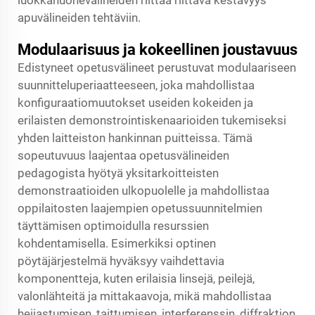
apuvälineiden tehtäviin.
Modulaarisuus ja kokeellinen joustavuus
Edistyneet opetusvälineet perustuvat modulaariseen
suunnitteluperiaatteeseen, joka mahdollistaa
konfiguraatiomuutokset useiden kokeiden ja
erilaisten demonstrointiskenaarioiden tukemiseksi
yhden laitteiston hankinnan puitteissa. Tämä
sopeutuvuus laajentaa opetusvälineiden
pedagogista hyötyä yksitarkoitteisten
demonstraatioiden ulkopuolelle ja mahdollistaa
oppilaitosten laajempien opetussuunnitelmien
täyttämisen optimoidulla resurssien
kohdentamisella. Esimerkiksi optinen
pöytäjärjestelmä hyväksyy vaihdettavia
komponentteja, kuten erilaisia linsejä, peilejä,
valonlähteitä ja mittakaavoja, mikä mahdollistaa
heijastumisen, taittumisen, interferenssin, diffraktion