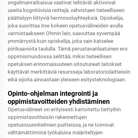
ongelmanratkaisua vaativat tehtävät aktivoivat
useita kognitiivisia reittejä, vahvistaen tieteelliseen
päättelyyn liittyviä hermosoluyhteyksiä. Opiskelija,
joka suorittaa itse kokeen opetusvälineiden avulla
varmistaakseen Ohmin lain, saavuttaa syvempää
ymmärrystä kuin opiskelija, joka vain katselee
piirikaavioita taululla. Tämä perustavanlaatuinen ero
oppimismuodossa selittää, miksi tieteellisen
opetuksen erinomaisuuteen sitoutuneet laitokset
käyttävät merkittäviä resursseja laboratoriolaitteisiin
eikä sijoita ainoastaan yleiseen esitysteknologiaan.
Opinto-ohjelman integrointi ja
oppimistavoitteiden yhdistäminen
Opetusvälineet on erityisesti kartoitettu tiettyihin
oppimistavoitteisiin rakennettujen
opetussuunnitelmien puitteissa, ja ne toimivat
välttämättöminä työkaluina määriteltyjen