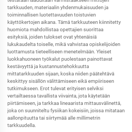
tarkkuuden, materiaalin yhdenmukaisuuden ja
toiminnallisen luotettavuuden toistuvien
käyttökertojen aikana. Tämä tarkkuuteen kiinnitetty
huomiota mahdollistaa opettajien suorittaa
esityksiä, joiden tulokset ovat yhtenäisiä
lukukaudelta toiselle, mikä vahvistaa opiskelijoiden
luottamusta tieteelliseen menetelmään. Yleiset
luokkahuoneen työkalut puolestaan painottavat
kestävyyttä ja kustannustehokkuutta
mittatarkkuuden sijaan, koska niiden päätehtävä
keskittyy sisällön välittämiseen eikä empiiriseen
tutkimukseen. Erot tulevat erityisen selviksi
vertailtaessa tavallista viivainta, jota käytetään
piirtämiseen, ja tarkkaa lineaarista mittausvälinettä,
joka on suunniteltu fysiikan kokeisiin, joissa mitataan
aallonpituutta tai siirtymää alle millimetrin
tarkkuudella.