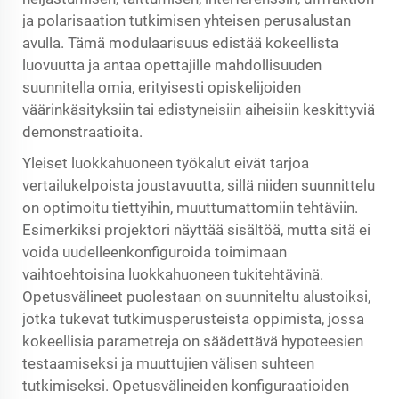
ja polarisaation tutkimisen yhteisen perusalustan
avulla. Tämä modulaarisuus edistää kokeellista
luovuutta ja antaa opettajille mahdollisuuden
suunnitella omia, erityisesti opiskelijoiden
väärinkäsityksiin tai edistyneisiin aiheisiin keskittyviä
demonstraatioita.
Yleiset luokkahuoneen työkalut eivät tarjoa
vertailukelpoista joustavuutta, sillä niiden suunnittelu
on optimoitu tiettyihin, muuttumattomiin tehtäviin.
Esimerkiksi projektori näyttää sisältöä, mutta sitä ei
voida uudelleenkonfiguroida toimimaan
vaihtoehtoisina luokkahuoneen tukitehtävinä.
Opetusvälineet puolestaan on suunniteltu alustoiksi,
jotka tukevat tutkimusperusteista oppimista, jossa
kokeellisia parametreja on säädettävä hypoteesien
testaamiseksi ja muuttujien välisen suhteen
tutkimiseksi. Opetusvälineiden konfiguraatioiden