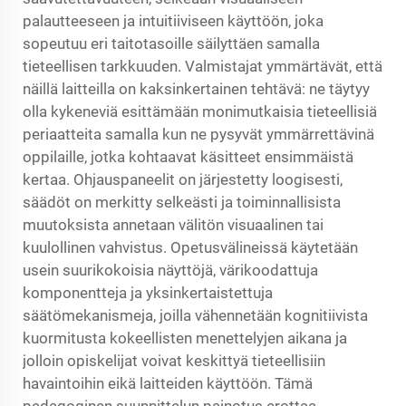
palautteeseen ja intuitiiviseen käyttöön, joka
sopeutuu eri taitotasoille säilyttäen samalla
tieteellisen tarkkuuden. Valmistajat ymmärtävät, että
näillä laitteilla on kaksinkertainen tehtävä: ne täytyy
olla kykeneviä esittämään monimutkaisia tieteellisiä
periaatteita samalla kun ne pysyvät ymmärrettävinä
oppilaille, jotka kohtaavat käsitteet ensimmäistä
kertaa. Ohjauspaneelit on järjestetty loogisesti,
säädöt on merkitty selkeästi ja toiminnallisista
muutoksista annetaan välitön visuaalinen tai
kuulollinen vahvistus. Opetusvälineissä käytetään
usein suurikokoisia näyttöjä, värikoodattuja
komponentteja ja yksinkertaistettuja
säätömekanismeja, joilla vähennetään kognitiivista
kuormitusta kokeellisten menettelyjen aikana ja
jolloin opiskelijat voivat keskittyä tieteellisiin
havaintoihin eikä laitteiden käyttöön. Tämä
pedagoginen suunnittelun painotus erottaa