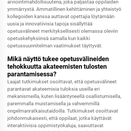
arviointimahdollisuutena, joka paljastaa oppilaiden
ymmärrystä. Ammatillinen kehittäminen ja yhteistyö
kollegoiden kanssa auttavat opettajia löytämään
uusia ja innovatiivisia tapoja sisällyttää
opetusvälineet merkityksellisesti olemassa oleviin
opetuskehyksiinsä samalla kun kaikki
opetussuunnitelman vaatimukset täyttyvät.
Mikä näyttö tukee opetusvälineiden
tehokkuutta akateemisten tulosten
parantamisessa?
Laajat tutkimukset osoittavat, että opetusvälineet
parantavat akateemisia tuloksia useilla eri
mekanismeilla, kuten lisääntyneellä osallistumisella,
paremmalla muistamisella ja vahvemmillä
ongelmanratkaisutaidoilla. Tutkimukset osoittavat
johdonmukaisesti, että oppilaat, jotka käyttävät
interaktiivisia oppimistyökaluja, saavuttavat