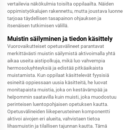
vertailevia näkökulmia toisilta oppilaailta. Näiden
oppimistyökalujen rakennettu, mutta joustava luonne
tarjoaa täydellisen tasapainon ohjauksen ja
itsenäisen tutkimisen välillä.
Muistin säilyminen ja tiedon käsittely
Vuorovaikutteiset opetusvälineet parantavat
merkittävästi muistin säilymistä aktivoimalla yhtä
aikaa useita aistipolkuja, mikä luo vahvempia
hermosoluyhteyksiä ja edistää pitkäaikaista
muistamista. Kun oppilaat käsittelevät fyysisiä
esineitä oppiessaan uusia käsitteitä, he luovat
monitapaista muistia, joka on kestävämpää ja
helpommin saatavilla kuin muisti, joka muodostuu
perinteisen luentopohjaisen opetuksen kautta.
Opetusvälineiden liikeperusteinen komponentti
aktivoi aivojen eri alueita, vahvistaen tietoa
lihasmuistin ja tilallisen tajunnan kautta. Tämä