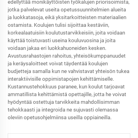
edellyttää monikäyttöisten työkalujen priorisoimista,
jotka palvelevat useita opetussuunnitelmien alueita
ja luokkatasoja, eikä yksitarkoitteisten materiaalien
ostamista. Koulujen tulisi sijoittaa kestäviin,
korkealaatuisiin koulutustarvikkeisiin, joita voidaan
käyttää toistuvasti useina kouluvuosina ja joita
voidaan jakaa eri luokkahuoneiden kesken.
Avustusrahastojen rahoitus, yhteisökumppanuudet
ja keräysaloitteet voivat täydentää koulujen
budjetteja samalla kun ne vahvistavat yhteisön tukea
interaktiivisille oppimistapojen kehittämiselle.
Kustannustehokkuus paranee, kun koulut tarjoavat
ammatillista kehittämistä opettajille, jotta he voivat
hyödyntää ostettuja tarvikkeita mahdollisimman
tehokkaasti ja integroida ne sujuvasti olemassa
oleviin opetusohjelmiinsa useilla oppiaineilla.