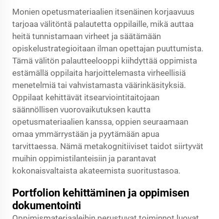
Monien opetusmateriaalien itsenäinen korjaavuus
tarjoaa välitöntä palautetta oppilaille, mikä auttaa
heitä tunnistamaan virheet ja säätämään
opiskelustrategioitaan ilman opettajan puuttumista.
Tämä välitön palautteelooppi kiihdyttää oppimista
estämällä oppilaita harjoittelemasta virheellisiä
menetelmiä tai vahvistamasta väärinkäsityksiä.
Oppilaat kehittävät itsearviointitaitojaan
säännöllisen vuorovaikutuksen kautta
opetusmateriaalien kanssa, oppien seuraamaan
omaa ymmärrystään ja pyytämään apua
tarvittaessa. Nämä metakognitiiviset taidot siirtyvät
muihin oppimistilanteisiin ja parantavat
kokonaisvaltaista akateemista suoritustasoa.
Portfolion kehittäminen ja oppimisen
dokumentointi
Oppimismateriaaleihin perustuvat toiminnot luovat