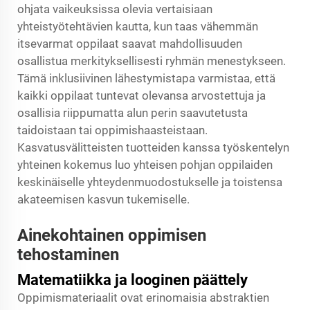
ohjata vaikeuksissa olevia vertaisiaan
yhteistyötehtävien kautta, kun taas vähemmän
itsevarmat oppilaat saavat mahdollisuuden
osallistua merkityksellisesti ryhmän menestykseen.
Tämä inklusiivinen lähestymistapa varmistaa, että
kaikki oppilaat tuntevat olevansa arvostettuja ja
osallisia riippumatta alun perin saavutetusta
taidoistaan tai oppimishaasteistaan.
Kasvatusvälitteisten tuotteiden kanssa työskentelyn
yhteinen kokemus luo yhteisen pohjan oppilaiden
keskinäiselle yhteydenmuodostukselle ja toistensa
akateemisen kasvun tukemiselle.
Ainekohtainen oppimisen
tehostaminen
Matematiikka ja looginen päättely
Oppimismateriaalit ovat erinomaisia abstraktien