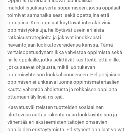
Oppimismateriaalit luovat luonnollisia
mahdollisuuksia vertaisoppimiseen, jossa oppilaat
toimivat samanaikaisesti sekä opettajina että
oppijoina. Kun oppilaat käyttävät interaktiivisia
oppimistyökaluja, he löytävät usein erilaisia
ratkaisustrategioita ja jakavat innokkaasti
havaintojaan luokkatovereidensa kanssa. Tämä
vertaisopetusdynamiikka vahvistaa oppimista sekä
niille oppilaille, jotka selittävät käsitteitä, että niille,
jotka saavat ohjausta, mikä luo tukevan
oppimisyhteisön luokkahuoneeseen. Pelipohjaisen
oppimisen ei-uhkaava luonne oppimismateriaalien
kautta vähentää ahdistusta ja rohkaisee oppilaita
ottamaan älyllisiä riskejä.
Kasvatusvälitteisten tuotteiden sosiaalinen
ulottuvuus auttaa rakentamaan luokkayhteisöä ja
vähentää eri akateemisten taitojen omaavien
oppilaiden eristäytymistä. Edistyneet oppilaat voivat