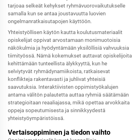
tarjoaa selkeät kehykset ryhmävuorovaikutukselle
samalla kun se antaa joustavuutta luovien
ongelmanratkaisutapojen käyttöön.
Yhteistyöllisen käytön kautta
koulutusmateriaalit
opiskelijat oppivat arvostamaan monimuotoisia
näkökulmia ja hyödyntämään yksilöllisiä vahvuuksia
tiimityössä. Nämä kokemukset auttavat opiskelijoita
kehittämään tunteellista älykkyyttä, kun he
selviytyvät ryhmädynamiikoista, ratkaisevat
konflikteja rakentavasti ja juhlivat yhteisiä
saavutuksia. Interaktiivisten oppimistyökalujen
antama välitön palautetta auttaa ryhmiä säätämään
strategioitaan reaaliajassa, mikä opettaa arvokkaita
oppeja sopeutumisesta ja sinnikkyydestä
yhteistyöympäristöissä.
Vertaisoppiminen ja tiedon vaihto