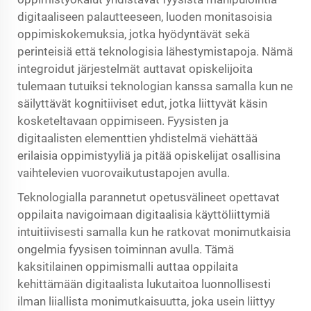
digitaaliseen palautteeseen, luoden monitasoisia
oppimiskokemuksia, jotka hyödyntävät sekä
perinteisiä että teknologisia lähestymistapoja. Nämä
integroidut järjestelmät auttavat opiskelijoita
tulemaan tutuiksi teknologian kanssa samalla kun ne
säilyttävät kognitiiviset edut, jotka liittyvät käsin
kosketeltavaan oppimiseen. Fyysisten ja
digitaalisten elementtien yhdistelmä viehättää
erilaisia oppimistyyliä ja pitää opiskelijat osallisina
vaihtelevien vuorovaikutustapojen avulla.
Teknologialla parannetut opetusvälineet opettavat
oppilaita navigoimaan digitaalisia käyttöliittymiä
intuitiivisesti samalla kun he ratkovat monimutkaisia
ongelmia fyysisen toiminnan avulla. Tämä
kaksitilainen oppimismalli auttaa oppilaita
kehittämään digitaalista lukutaitoa luonnollisesti
ilman liiallista monimutkaisuutta, joka usein liittyy