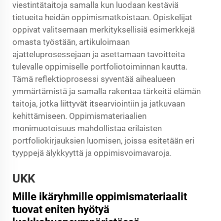
viestintätaitoja samalla kun luodaan kestäviä
tietueita heidän oppimismatkoistaan. Opiskelijat
oppivat valitsemaan merkityksellisiä esimerkkejä
omasta työstään, artikuloimaan
ajatteluprosessejaan ja asettamaan tavoitteita
tulevalle oppimiselle portfoliotoiminnan kautta.
Tämä reflektioprosessi syventää aihealueen
ymmärtämistä ja samalla rakentaa tärkeitä elämän
taitoja, jotka liittyvät itsearviointiin ja jatkuvaan
kehittämiseen. Oppimismateriaalien
monimuotoisuus mahdollistaa erilaisten
portfoliokirjauksien luomisen, joissa esitetään eri
tyyppejä älykkyyttä ja oppimisvoimavaroja.
UKK
Mille ikäryhmille oppimismateriaalit
tuovat eniten hyötyä