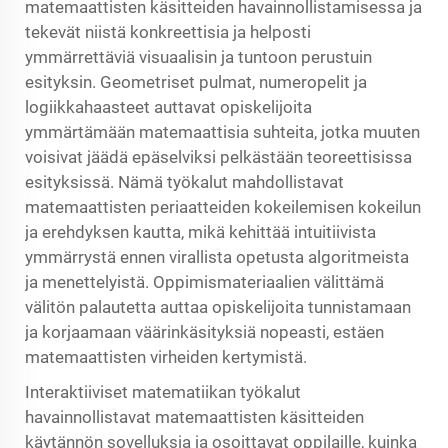
matemaattisten käsitteiden havainnollistamisessa ja
tekevät niistä konkreettisia ja helposti
ymmärrettäviä visuaalisin ja tuntoon perustuin
esityksin. Geometriset pulmat, numeropelit ja
logiikkahaasteet auttavat opiskelijoita
ymmärtämään matemaattisia suhteita, jotka muuten
voisivat jäädä epäselviksi pelkästään teoreettisissa
esityksissä. Nämä työkalut mahdollistavat
matemaattisten periaatteiden kokeilemisen kokeilun
ja erehdyksen kautta, mikä kehittää intuitiivista
ymmärrystä ennen virallista opetusta algoritmeista
ja menettelyistä. Oppimismateriaalien välittämä
välitön palautetta auttaa opiskelijoita tunnistamaan
ja korjaamaan väärinkäsityksiä nopeasti, estäen
matemaattisten virheiden kertymistä.
Interaktiiviset matematiikan työkalut
havainnollistavat matemaattisten käsitteiden
käytännön sovelluksia ja osoittavat oppilaille, kuinka