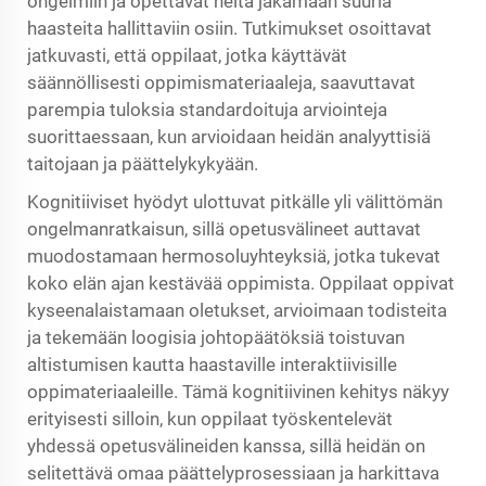
ongelmiin ja opettavat heitä jakamaan suuria
haasteita hallittaviin osiin. Tutkimukset osoittavat
jatkuvasti, että oppilaat, jotka käyttävät
säännöllisesti oppimismateriaaleja, saavuttavat
parempia tuloksia standardoituja arviointeja
suorittaessaan, kun arvioidaan heidän analyyttisiä
taitojaan ja päättelykykyään.
Kognitiiviset hyödyt ulottuvat pitkälle yli välittömän
ongelmanratkaisun, sillä opetusvälineet auttavat
muodostamaan hermosoluyhteyksiä, jotka tukevat
koko elän ajan kestävää oppimista. Oppilaat oppivat
kyseenalaistamaan oletukset, arvioimaan todisteita
ja tekemään loogisia johtopäätöksiä toistuvan
altistumisen kautta haastaville interaktiivisille
oppimateriaaleille. Tämä kognitiivinen kehitys näkyy
erityisesti silloin, kun oppilaat työskentelevät
yhdessä opetusvälineiden kanssa, sillä heidän on
selitettävä omaa päättelyprosessiaan ja harkittava