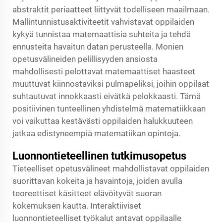
abstraktit periaatteet liittyvät todelliseen maailmaan.
Mallintunnistusaktiviteetit vahvistavat oppilaiden
kykyä tunnistaa matemaattisia suhteita ja tehdä
ennusteita havaitun datan perusteella. Monien
opetusvälineiden pelillisyyden ansiosta
mahdollisesti pelottavat matemaattiset haasteet
muuttuvat kiinnostaviksi pulmapeliksi, joihin oppilaat
suhtautuvat innokkaasti eivätkä pelokkaasti. Tämä
positiivinen tunteellinen yhdistelmä matematiikkaan
voi vaikuttaa kestävästi oppilaiden halukkuuteen
jatkaa edistyneempiä matematiikan opintoja.
Luonnontieteellinen tutkimusopetus
Tieteelliset opetusvälineet mahdollistavat oppilaiden
suorittavan kokeita ja havaintoja, joiden avulla
teoreettiset käsitteet elävöityvät suoran
kokemuksen kautta. Interaktiiviset
luonnontieteelliset työkalut antavat oppilaalle