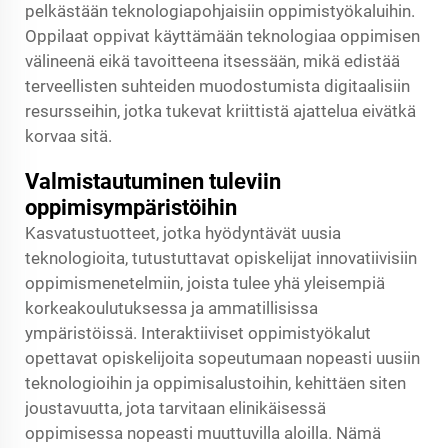
pelkästään teknologiapohjaisiin oppimistyökaluihin.
Oppilaat oppivat käyttämään teknologiaa oppimisen
välineenä eikä tavoitteena itsessään, mikä edistää
terveellisten suhteiden muodostumista digitaalisiin
resursseihin, jotka tukevat kriittistä ajattelua eivätkä
korvaa sitä.
Valmistautuminen tuleviin
oppimisympäristöihin
Kasvatustuotteet, jotka hyödyntävät uusia
teknologioita, tutustuttavat opiskelijat innovatiivisiin
oppimismenetelmiin, joista tulee yhä yleisempiä
korkeakoulutuksessa ja ammatillisissa
ympäristöissä. Interaktiiviset oppimistyökalut
opettavat opiskelijoita sopeutumaan nopeasti uusiin
teknologioihin ja oppimisalustoihin, kehittäen siten
joustavuutta, jota tarvitaan elinikäisessä
oppimisessa nopeasti muuttuvilla aloilla. Nämä