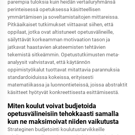
parempia tuloksia kuin heidän vertailuryhmänsä
perinteisessä opetuksessa käsitteellisen
ymmärtämisen ja soveltamistaitojen mittareissa.
Pitkäaikaiset tutkimukset viittaavat siihen, että
oppilaat, jotka ovat altistuneet opetusvälineille,
säilyttävät korkeamman motivaation tason ja
jatkavat haastavien akateemisten tehtävien
tekemistä sitkeämmin. Opetustutkimusten meta-
analyysit vahvistavat, että käytännön
oppimistyökalut tuottavat mitattavia parannuksia
standardoiduissa kokeissa, erityisesti
matematiikassa ja luonnontieteissä, joissa abstraktit
käsitteet hyötyvät konkreettisesta esittämisestä.
Miten koulut voivat budjetoida
opetusvälineisiin tehokkaasti samalla
kun ne maksimoivat niiden vaikutusta
Strateginen budjetointi koulutustarvikkeille