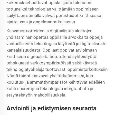
kokemukset auttavat opiskelijoita tulemaan
tottuneiksi teknologian välittämään oppimiseen
säilyttäen samalla vahvat perustaidot kriittisessä
ajattelussa ja ongelmanratkaisussa.
Kasvatustuotteiden ja digitaalisten alustojen
yhdistäminen opettaa oppilaille arvokkaita oppeja
vastuullisesta teknologian käytöstä ja digitaalisesta
kansalaisuudesta. Oppilaat oppivat arvioimaan
kriittisesti digitaalista tietoa, tehdä yhteistyötä
tehokkaasti verkkoympäristöissä sekä käyttää
teknologiatyökaluja tuottavasti oppimistarkoituksiin.
Nämä taidot kasvavat yhä tärkeämmiksi, kun
koulutus- ja ammattiympäristöt kehittyvät edelleen
kohti suurempaa teknologian integraatiota ja
etäyhteistyön mahdollisuuksia.
Arviointi ja edistymisen seuranta