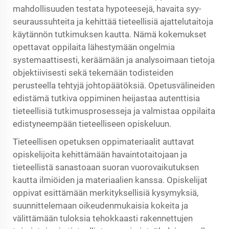
mahdollisuuden testata hypoteesejä, havaita syy-
seuraussuhteita ja kehittää tieteellisiä ajattelutaitoja
käytännön tutkimuksen kautta. Nämä kokemukset
opettavat oppilaita lähestymään ongelmia
systemaattisesti, keräämään ja analysoimaan tietoja
objektiivisesti sekä tekemään todisteiden
perusteella tehtyjä johtopäätöksiä. Opetusvälineiden
edistämä tutkiva oppiminen heijastaa autenttisia
tieteellisiä tutkimusprosesseja ja valmistaa oppilaita
edistyneempään tieteelliseen opiskeluun.
Tieteellisen opetuksen oppimateriaalit auttavat
opiskelijoita kehittämään havaintotaitojaan ja
tieteellistä sanastoaan suoran vuorovaikutuksen
kautta ilmiöiden ja materiaalien kanssa. Opiskelijat
oppivat esittämään merkityksellisiä kysymyksiä,
suunnittelemaan oikeudenmukaisia kokeita ja
välittämään tuloksia tehokkaasti rakennettujen