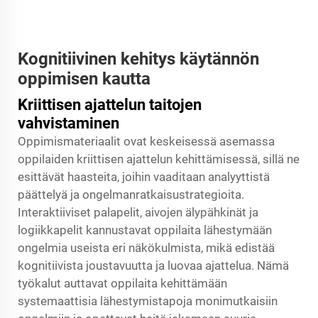
Kognitiivinen kehitys käytännön
oppimisen kautta
Kriittisen ajattelun taitojen
vahvistaminen
Oppimismateriaalit ovat keskeisessä asemassa
oppilaiden kriittisen ajattelun kehittämisessä, sillä ne
esittävät haasteita, joihin vaaditaan analyyttistä
päättelyä ja ongelmanratkaisustrategioita.
Interaktiiviset palapelit, aivojen älypähkinät ja
logiikkapelit kannustavat oppilaita lähestymään
ongelmia useista eri näkökulmista, mikä edistää
kognitiivista joustavuutta ja luovaa ajattelua. Nämä
työkalut auttavat oppilaita kehittämään
systemaattisia lähestymistapoja monimutkaisiin