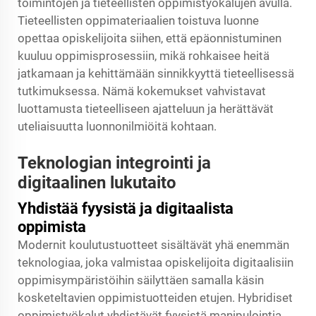
toimintojen ja tieteellisten oppimistyökalujen avulla.
Tieteellisten oppimateriaalien toistuva luonne
opettaa opiskelijoita siihen, että epäonnistuminen
kuuluu oppimisprosessiin, mikä rohkaisee heitä
jatkamaan ja kehittämään sinnikkyyttä tieteellisessä
tutkimuksessa. Nämä kokemukset vahvistavat
luottamusta tieteelliseen ajatteluun ja herättävät
uteliaisuutta luonnonilmiöitä kohtaan.
Teknologian integrointi ja
digitaalinen lukutaito
Yhdistää fyysistä ja digitaalista
oppimista
Modernit koulutustuotteet sisältävät yhä enemmän
teknologiaa, joka valmistaa opiskelijoita digitaalisiin
oppimisympäristöihin säilyttäen samalla käsin
kosketeltavien oppimistuotteiden etujen. Hybridiset
oppimistyökalut yhdistävät fyysistä manipulointia