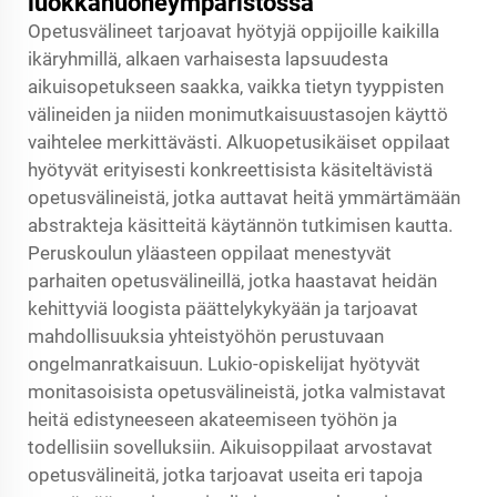
luokkahuoneympäristössä
Opetusvälineet tarjoavat hyötyjä oppijoille kaikilla
ikäryhmillä, alkaen varhaisesta lapsuudesta
aikuisopetukseen saakka, vaikka tietyn tyyppisten
välineiden ja niiden monimutkaisuustasojen käyttö
vaihtelee merkittävästi. Alkuopetusikäiset oppilaat
hyötyvät erityisesti konkreettisista käsiteltävistä
opetusvälineistä, jotka auttavat heitä ymmärtämään
abstrakteja käsitteitä käytännön tutkimisen kautta.
Peruskoulun yläasteen oppilaat menestyvät
parhaiten opetusvälineillä, jotka haastavat heidän
kehittyviä loogista päättelykykyään ja tarjoavat
mahdollisuuksia yhteistyöhön perustuvaan
ongelmanratkaisuun. Lukio-opiskelijat hyötyvät
monitasoisista opetusvälineistä, jotka valmistavat
heitä edistyneeseen akateemiseen työhön ja
todellisiin sovelluksiin. Aikuisoppilaat arvostavat
opetusvälineitä, jotka tarjoavat useita eri tapoja