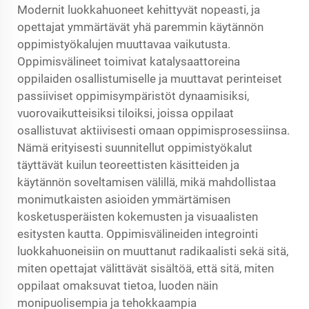
Modernit luokkahuoneet kehittyvät nopeasti, ja
opettajat ymmärtävät yhä paremmin käytännön
oppimistyökalujen muuttavaa vaikutusta.
Oppimisvälineet toimivat katalysaattoreina
oppilaiden osallistumiselle ja muuttavat perinteiset
passiiviset oppimisympäristöt dynaamisiksi,
vuorovaikutteisiksi tiloiksi, joissa oppilaat
osallistuvat aktiivisesti omaan oppimisprosessiinsa.
Nämä erityisesti suunnitellut oppimistyökalut
täyttävät kuilun teoreettisten käsitteiden ja
käytännön soveltamisen välillä, mikä mahdollistaa
monimutkaisten asioiden ymmärtämisen
kosketusperäisten kokemusten ja visuaalisten
esitysten kautta. Oppimisvälineiden integrointi
luokkahuoneisiin on muuttanut radikaalisti sekä sitä,
miten opettajat välittävät sisältöä, että sitä, miten
oppilaat omaksuvat tietoa, luoden näin
monipuolisempia ja tehokkaampia