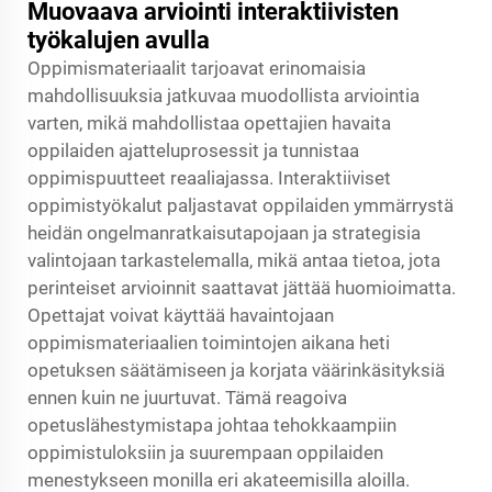
Muovaava arviointi interaktiivisten
työkalujen avulla
Oppimismateriaalit tarjoavat erinomaisia
mahdollisuuksia jatkuvaa muodollista arviointia
varten, mikä mahdollistaa opettajien havaita
oppilaiden ajatteluprosessit ja tunnistaa
oppimispuutteet reaaliajassa. Interaktiiviset
oppimistyökalut paljastavat oppilaiden ymmärrystä
heidän ongelmanratkaisutapojaan ja strategisia
valintojaan tarkastelemalla, mikä antaa tietoa, jota
perinteiset arvioinnit saattavat jättää huomioimatta.
Opettajat voivat käyttää havaintojaan
oppimismateriaalien toimintojen aikana heti
opetuksen säätämiseen ja korjata väärinkäsityksiä
ennen kuin ne juurtuvat. Tämä reagoiva
opetuslähestymistapa johtaa tehokkaampiin
oppimistuloksiin ja suurempaan oppilaiden
menestykseen monilla eri akateemisilla aloilla.