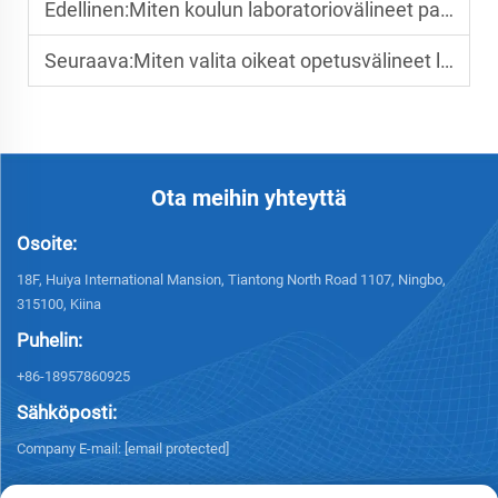
Edellinen:
Miten koulun laboratoriovälineet parantavat käytännön oppimistaitoja?
Seuraava:
Miten valita oikeat opetusvälineet luokkatasollesi ja aineellesi
Ota meihin yhteyttä
Osoite:
18F, Huiya International Mansion, Tiantong North Road 1107, Ningbo,
315100, Kiina
Puhelin:
+86-18957860925
Sähköposti:
Company E-mail:
[email protected]