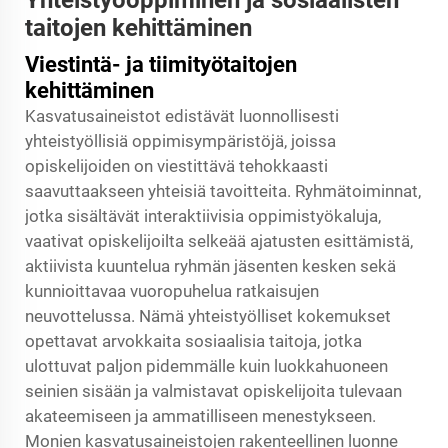
Yhteistyöoppiminen ja sosiaalisten
taitojen kehittäminen
Viestintä- ja tiimityötaitojen
kehittäminen
Kasvatusaineistot edistävät luonnollisesti
yhteistyöllisiä oppimisympäristöjä, joissa
opiskelijoiden on viestittävä tehokkaasti
saavuttaakseen yhteisiä tavoitteita. Ryhmätoiminnat,
jotka sisältävät interaktiivisia oppimistyökaluja,
vaativat opiskelijoilta selkeää ajatusten esittämistä,
aktiivista kuuntelua ryhmän jäsenten kesken sekä
kunnioittavaa vuoropuhelua ratkaisujen
neuvottelussa. Nämä yhteistyölliset kokemukset
opettavat arvokkaita sosiaalisia taitoja, jotka
ulottuvat paljon pidemmälle kuin luokkahuoneen
seinien sisään ja valmistavat opiskelijoita tulevaan
akateemiseen ja ammatilliseen menestykseen.
Monien kasvatusaineistojen rakenteellinen luonne