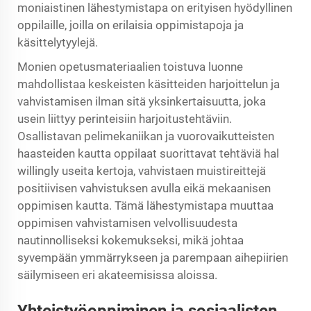
moniaistinen lähestymistapa on erityisen hyödyllinen
oppilaille, joilla on erilaisia oppimistapoja ja
käsittelytyylejä.
Monien opetusmateriaalien toistuva luonne
mahdollistaa keskeisten käsitteiden harjoittelun ja
vahvistamisen ilman sitä yksinkertaisuutta, joka
usein liittyy perinteisiin harjoitustehtäviin.
Osallistavan pelimekaniikan ja vuorovaikutteisten
haasteiden kautta oppilaat suorittavat tehtäviä hal
willingly useita kertoja, vahvistaen muistireittejä
positiivisen vahvistuksen avulla eikä mekaanisen
oppimisen kautta. Tämä lähestymistapa muuttaa
oppimisen vahvistamisen velvollisuudesta
nautinnolliseksi kokemukseksi, mikä johtaa
syvempään ymmärrykseen ja parempaan aihepiirien
säilymiseen eri akateemisissa aloissa.