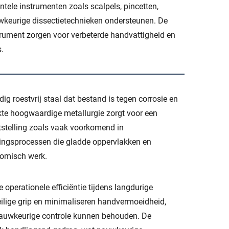
tele instrumenten zoals scalpels, pincetten,
wkeurige dissectietechnieken ondersteunen. De
trument zorgen voor verbeterde handvattigheid en
.
g roestvrij staal dat bestand is tegen corrosie en
uikte hoogwaardige metallurgie zorgt voor een
tstelling zoals vaak voorkomend in
ingsprocessen die gladde oppervlakken en
tomisch werk.
perationele efficiëntie tijdens langdurige
ilige grip en minimaliseren handvermoeidheid,
auwkeurige controle kunnen behouden. De