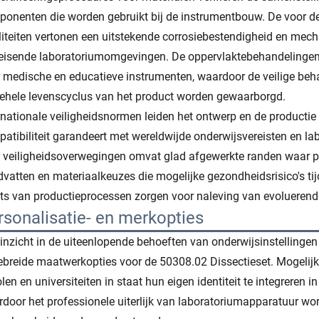
onenten die worden gebruikt bij de instrumentbouw. De voor dez
iteiten vertonen een uitstekende corrosiebestendigheid en mech
eisende laboratoriumomgevingen. De oppervlaktebehandelingen
 medische en educatieve instrumenten, waardoor de veilige be
ehele levenscyclus van het product worden gewaarborgd.
rnationale veiligheidsnormen leiden het ontwerp en de productie
atibiliteit garandeert met wereldwijde onderwijsvereisten en l
 veiligheidsoverwegingen omvat glad afgewerkte randen waar p
vatten en materiaalkeuzes die mogelijke gezondheidsrisico's t
ts van productieprocessen zorgen voor naleving van evoluerende
rsonalisatie- en merkopties
inzicht in de uiteenlopende behoeften van onderwijsinstellinge
ebreide maatwerkopties voor de 50308.02 Dissectieset. Mogelijkh
len en universiteiten in staat hun eigen identiteit te integreren 
door het professionele uiterlijk van laboratoriumapparatuur word