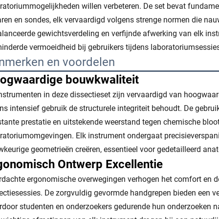
ratoriummogelijkheden willen verbeteren. De set bevat fundamen
ren en sondes, elk vervaardigd volgens strenge normen die nau
lanceerde gewichtsverdeling en verfijnde afwerking van elk ins
inderde vermoeidheid bij gebruikers tijdens laboratoriumsessies
nmerken en voordelen
ogwaardige bouwkwaliteit
nstrumenten in deze dissectieset zijn vervaardigd van hoogwaardi
ens intensief gebruik de structurele integriteit behoudt. De gebr
tante prestatie en uitstekende weerstand tegen chemische bloo
ratoriumomgevingen. Elk instrument ondergaat precisieverspan
keurige geometrieën creëren, essentieel voor gedetailleerd ana
gonomisch Ontwerp Excellentie
dachte ergonomische overwegingen verhogen het comfort en de o
ectiesessies. De zorgvuldig gevormde handgrepen bieden een ve
door studenten en onderzoekers gedurende hun onderzoeken n