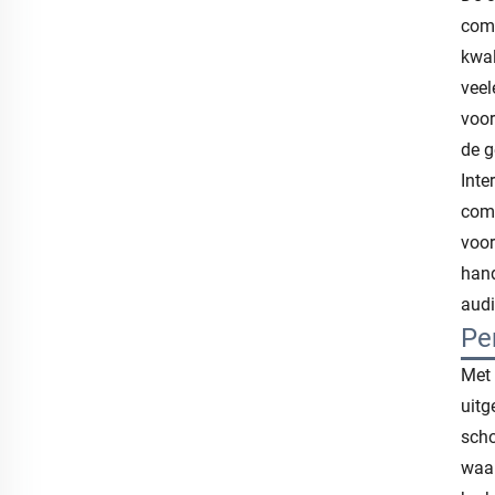
comp
kwal
veel
voor
de g
Inte
comp
voor
hand
audi
Pe
Met 
uitg
scho
waar