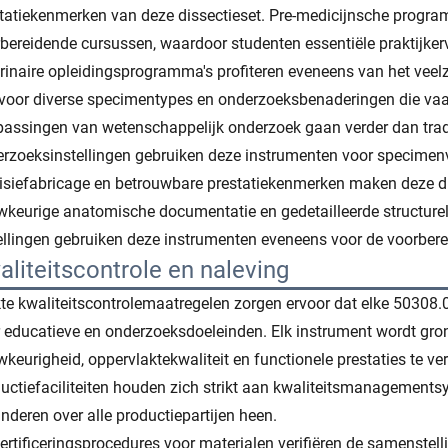
tatiekenmerken van deze dissectieset. Pre-medicijnsche progra
bereidende cursussen, waardoor studenten essentiële praktijke
rinaire opleidingsprogramma's profiteren eveneens van het veelz
 voor diverse specimentypes en onderzoeksbenaderingen die vaak
assingen van wetenschappelijk onderzoek gaan verder dan trad
rzoeksinstellingen gebruiken deze instrumenten voor specimenv
isiefabricage en betrouwbare prestatiekenmerken maken deze di
keurige anatomische documentatie en gedetailleerde structurel
ellingen gebruiken deze instrumenten eveneens voor de voorber
aliteitscontrole en naleving
kte kwaliteitscontrolemaatregelen zorgen ervoor dat elke 50308.
 educatieve en onderzoeksdoeleinden. Elk instrument wordt gr
keurigheid, oppervlaktekwaliteit en functionele prestaties te ver
uctiefaciliteiten houden zich strikt aan kwaliteitsmanagement
nderen over alle productiepartijen heen.
ertificeringsprocedures voor materialen verifiëren de samenstel