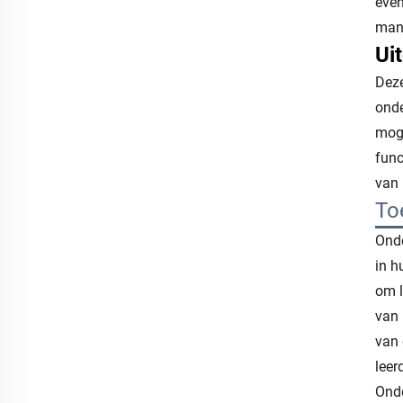
even
mani
Ui
Deze
onde
moge
func
van 
To
Onde
in h
om l
van 
van 
leer
Onde