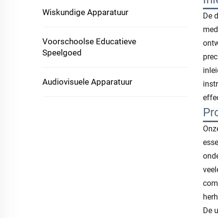
Wiskundige Apparatuur
De d
medi
Voorschoolse Educatieve
ontw
Speelgoed
prec
inle
Audiovisuele Apparatuur
inst
effe
Pr
Onze
esse
onde
veel
comf
herh
De u