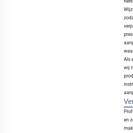
herk
Wijz
zoda
verp
pres
aanp
waar
Als 
wij 
prod
inst
aanp
Ve
Prof
en z
make