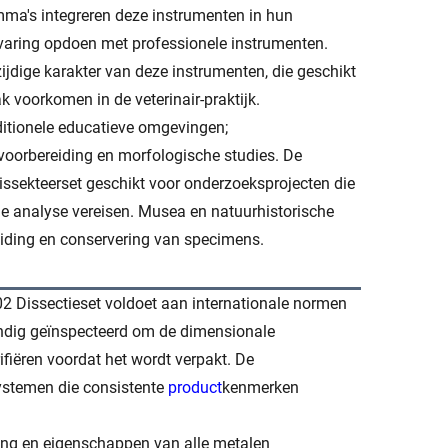
mma's integreren deze instrumenten in hun
rvaring opdoen met professionele instrumenten.
ijdige karakter van deze instrumenten, die geschikt
 voorkomen in de veterinair-praktijk.
itionele educatieve omgevingen;
oorbereiding en morfologische studies. De
ssekteerset geschikt voor onderzoeksprojecten die
e analyse vereisen. Musea en natuurhistorische
eiding en conservering van specimens.
02 Dissectieset voldoet aan internationale normen
ondig geïnspecteerd om de dimensionale
ifiëren voordat het wordt verpakt. De
systemen die consistente
product
kenmerken
ling en eigenschappen van alle metalen