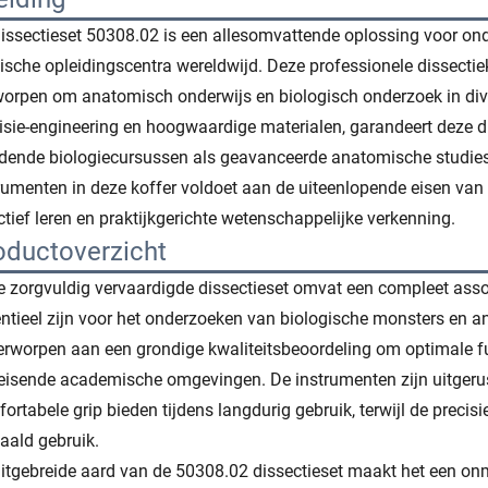
issectieset 50308.02 is een allesomvattende oplossing voor onde
sche opleidingscentra wereldwijd. Deze professionele dissectiek
orpen om anatomisch onderwijs en biologisch onderzoek in dive
isie-engineering en hoogwaardige materialen, garandeert deze di
idende biologiecursussen als geavanceerde anatomische studies
rumenten in deze koffer voldoet aan de uiteenlopende eisen v
ctief leren en praktijkgerichte wetenschappelijke verkenning.
oductoverzicht
 zorgvuldig vervaardigde dissectieset omvat een compleet asso
ntieel zijn voor het onderzoeken van biologische monsters en 
rworpen aan een grondige kwaliteitsbeoordeling om optimale fu
eisende academische omgevingen. De instrumenten zijn uitger
ortabele grip bieden tijdens langdurig gebruik, terwijl de prec
aald gebruik.
itgebreide aard van de 50308.02 dissectieset maakt het een onm