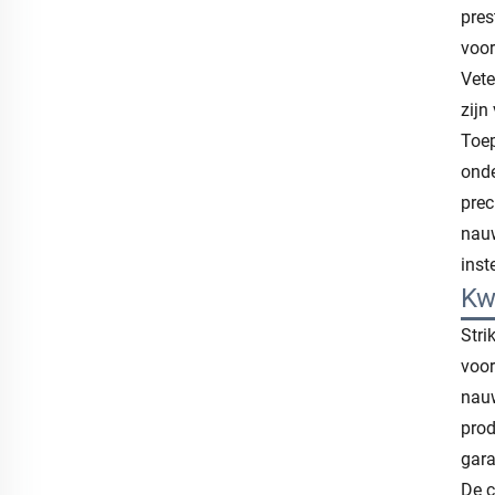
pres
voor
Vete
zijn
Toep
onde
prec
nauw
inst
Kw
Stri
voor
nauw
prod
gara
De c