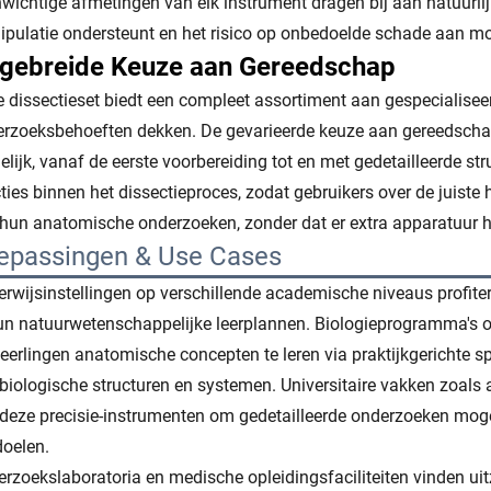
wichtige afmetingen van elk instrument dragen bij aan natuurl
pulatie ondersteunt en het risico op onbedoelde schade aan mo
tgebreide Keuze aan Gereedschap
 dissectieset biedt een compleet assortiment aan gespecialise
rzoeksbehoeften dekken. De gevarieerde keuze aan gereedsch
lijk, vanaf de eerste voorbereiding tot en met gedetailleerde str
ties binnen het dissectieproces, zodat gebruikers over de juiste
hun anatomische onderzoeken, zonder dat er extra apparatuur 
epassingen & Use Cases
rwijsinstellingen op verschillende academische niveaus profiter
un natuurwetenschappelijke leerplannen. Biologieprogramma's 
eerlingen anatomische concepten te leren via praktijkgerichte s
biologische structuren en systemen. Universitaire vakken zoals a
deze precisie-instrumenten om gedetailleerde onderzoeken moge
doelen.
rzoekslaboratoria en medische opleidingsfaciliteiten vinden uit