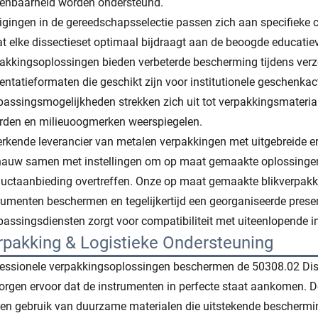
enbaarheid worden ondersteund.
igingen in de gereedschapsselectie passen zich aan specifieke 
t elke dissectieset optimaal bijdraagt aan de beoogde educatie
akkingsoplossingen bieden verbeterde bescherming tijdens ver
entatieformaten die geschikt zijn voor institutionele geschenk
assingsmogelijkheden strekken zich uit tot verpakkingsmaterial
den en milieuoogmerken weerspiegelen.
erkende leverancier van metalen verpakkingen met uitgebreide er
nauw samen met instellingen om op maat gemaakte oplossingen
uctaanbieding overtreffen. Onze op maat gemaakte blikverpak
rumenten beschermen en tegelijkertijd een georganiseerde presen
assingsdiensten zorgt voor compatibiliteit met uiteenlopende in
rpakking & Logistieke Ondersteuning
essionele verpakkingsoplossingen beschermen de 50308.02 Disse
orgen ervoor dat de instrumenten in perfecte staat aankomen.
n gebruik van duurzame materialen die uitstekende beschermi