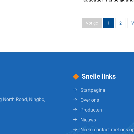
medisch hersenmo
Vorige
1
2
V
Snelle links
Startpagina
g North Road, Ningbo,
Over ons
Producten
Nieuws
Neem contact met ons o