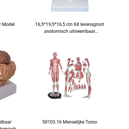
r Model
16,5*19,5*16,5 cm 6X levensgroot
anatomisch uitneembaar
oogmodel met oogkas
elbaar
50103.16 Menselijke Torso
atomisch