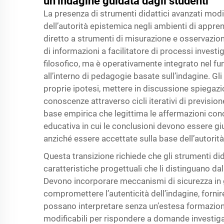
un’indagine guidata dagli studenti
La presenza di
strumenti didattici avanzati
modi
dell’autorità epistemica negli ambienti di appr
diretto a strumenti di misurazione e osservazione
di informazioni a facilitatore di processi inve
filosofico, ma è operativamente integrato nel fu
all’interno di pedagogie basate sull’indagine. Gl
proprie ipotesi, mettere in discussione spiegaz
conoscenze attraverso cicli iterativi di prevision
base empirica che legittima le affermazioni cono
educativa in cui le conclusioni devono essere giu
anziché essere accettate sulla base dell’autorità
Questa transizione richiede che gli strumenti di
caratteristiche progettuali che li distinguano dal
Devono incorporare meccanismi di sicurezza in g
compromettere l’autenticità dell’indagine, fornire
possano interpretare senza un’estesa formazione
modificabili per rispondere a domande investigati