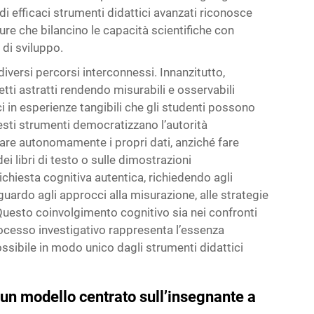
 di efficaci strumenti didattici avanzati riconosce
ure che bilancino le capacità scientifiche con
 di sviluppo.
iversi percorsi interconnessi. Innanzitutto,
tti astratti rendendo misurabili e osservabili
ci in esperienze tangibili che gli studenti possono
esti strumenti democratizzano l’autorità
rare autonomamente i propri dati, anziché fare
i libri di testo o sulle dimostrazioni
ichiesta cognitiva autentica, richiedendo agli
uardo agli approcci alla misurazione, alle strategie
. Questo coinvolgimento cognitivo sia nei confronti
processo investigativo rappresenta l’essenza
ssibile in modo unico dagli strumenti didattici
a un modello centrato sull’insegnante a