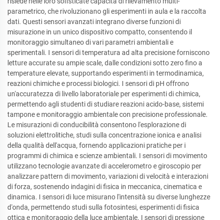
risiede nelle loro sofisticate capacità di rilevamento multi-
parametrico, che rivoluzionano gli esperimenti in aula e la raccolta
dati. Questi sensori avanzati integrano diverse funzioni di
misurazione in un unico dispositivo compatto, consentendo il
monitoraggio simultaneo di vari parametri ambientali e
sperimentali. I sensori di temperatura ad alta precisione forniscono
letture accurate su ampie scale, dalle condizioni sotto zero fino a
temperature elevate, supportando esperimenti in termodinamica,
reazioni chimiche e processi biologici. I sensori di pH offrono
un'accuratezza di livello laboratoriale per esperimenti di chimica,
permettendo agli studenti di studiare reazioni acido-base, sistemi
tampone e monitoraggio ambientale con precisione professionale.
Le misurazioni di conducibilità consentono l'esplorazione di
soluzioni elettrolitiche, studi sulla concentrazione ionica e analisi
della qualità dell'acqua, fornendo applicazioni pratiche per i
programmi di chimica e scienze ambientali. I sensori di movimento
utilizzano tecnologie avanzate di accelerometro e giroscopio per
analizzare pattern di movimento, variazioni di velocità e interazioni
di forza, sostenendo indagini di fisica in meccanica, cinematica e
dinamica. I sensori di luce misurano l'intensità su diverse lunghezze
d'onda, permettendo studi sulla fotosintesi, esperimenti di fisica
ottica e monitoraggio della luce ambientale. I sensori di pressione