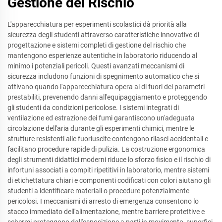
Gestione del Rischio
L'apparecchiatura per esperimenti scolastici dà priorità alla
sicurezza degli studenti attraverso caratteristiche innovative di
progettazione e sistemi completi di gestione del rischio che
mantengono esperienze autentiche in laboratorio riducendo al
minimo i potenziali pericoli. Questi avanzati meccanismi di
sicurezza includono funzioni di spegnimento automatico che si
attivano quando l'apparecchiatura opera al di fuori dei parametri
prestabiliti, prevenendo danni all'equipaggiamento e proteggendo
gli studenti da condizioni pericolose. I sistemi integrati di
ventilazione ed estrazione dei fumi garantiscono un'adeguata
circolazione dell'aria durante gli esperimenti chimici, mentre le
strutture resistenti alle fuoriuscite contengono rilasci accidentali e
facilitano procedure rapide di pulizia. La costruzione ergonomica
degli strumenti didattici moderni riduce lo sforzo fisico e il rischio di
infortuni associati a compiti ripetitivi in laboratorio, mentre sistemi
di etichettatura chiari e componenti codificati con colori aiutano gli
studenti a identificare materiali o procedure potenzialmente
pericolosi. I meccanismi di arresto di emergenza consentono lo
stacco immediato dell'alimentazione, mentre barriere protettive e
schermi proteggono dall'esposizione a parti in movimento, superfici