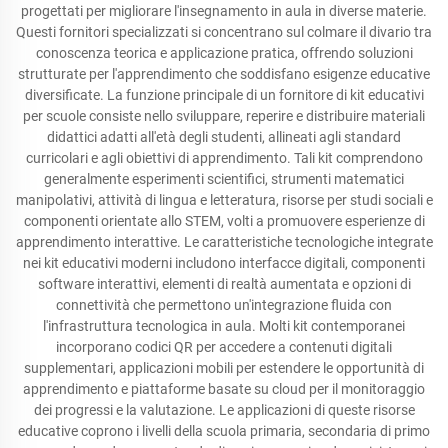
progettati per migliorare l'insegnamento in aula in diverse materie.
Questi fornitori specializzati si concentrano sul colmare il divario tra
conoscenza teorica e applicazione pratica, offrendo soluzioni
strutturate per l'apprendimento che soddisfano esigenze educative
diversificate. La funzione principale di un fornitore di kit educativi
per scuole consiste nello sviluppare, reperire e distribuire materiali
didattici adatti all'età degli studenti, allineati agli standard
curricolari e agli obiettivi di apprendimento. Tali kit comprendono
generalmente esperimenti scientifici, strumenti matematici
manipolativi, attività di lingua e letteratura, risorse per studi sociali e
componenti orientate allo STEM, volti a promuovere esperienze di
apprendimento interattive. Le caratteristiche tecnologiche integrate
nei kit educativi moderni includono interfacce digitali, componenti
software interattivi, elementi di realtà aumentata e opzioni di
connettività che permettono un'integrazione fluida con
l'infrastruttura tecnologica in aula. Molti kit contemporanei
incorporano codici QR per accedere a contenuti digitali
supplementari, applicazioni mobili per estendere le opportunità di
apprendimento e piattaforme basate su cloud per il monitoraggio
dei progressi e la valutazione. Le applicazioni di queste risorse
educative coprono i livelli della scuola primaria, secondaria di primo