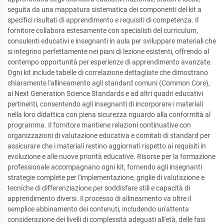
seguita da una mappatura sistematica dei componenti del kit a
specifici risultati di apprendimento e requisiti di competenza. Il
fornitore collabora estesamente con specialisti del curriculum,
consulenti educativi e insegnanti in aula per sviluppare materiali che
si integrino perfettamente nei piani di lezione esistenti, offrendo al
contempo opportunità per esperienze di apprendimento avanzate.
Ogni kit include tabelle di correlazione dettagliate che dimostrano
chiaramente l'allineamento agli standard comuni (Common Core),
ai Next Generation Science Standards e ad altri quadri educativi
pertinenti, consentendo agli insegnanti di incorporare i materiali
nella loro didattica con piena sicurezza riguardo alla conformità al
programma. Il fornitore mantiene relazioni continuative con
organizzazioni di valutazione educativa e comitati di standard per
assicurare che i materiali restino aggiornati rispetto ai requisiti in
evoluzione e alle nuove priorità educative. Risorse per la formazione
professionale accompagnano ogni kit, fornendo agli insegnanti
strategie complete per l'implementazione, griglie di valutazione e
tecniche di differenziazione per soddisfare stili e capacità di
apprendimento diversi. Il processo di allineamento va oltre il
semplice abbinamento dei contenuti, includendo un'attenta
considerazione dei livelli di complessità adeguati all'età, delle fasi