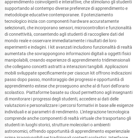
apprendimento coinvolgenti e interattive, che stimolano gli studenti
supportando al contempo diverse preferenze di apprendimento e
metodologie educative contemporanee. Il potenziamento
tecnologico inizia con componenti hardware accuratamente
selezionati, che incorporano sensori, microcontrollori e funzionalità
di connettività, consentendo agli studenti di raccogliere dati del
mondo reale e osservare immediatamente i risultati dei loro
esperimenti e indagini. I kit avanzati includono funzionalità di realtà
aumentata che sovrappongono informazioni digitali a oggetti fisici
manipolabili, creando esperienze di apprendimento tridimensionali
che collegano concetti astratti a interazioni tangibili. Applicazioni
mobili sviluppate specificamente per ciascun kit offrono indicazioni
passo dopo passo, monitoraggio dei progressi e opportunità di
apprendimento estese che proseguono anche al di fuori dell'orario
scolastico. Piattaforme basate su cloud permettono agli insegnanti
di monitorare i progressi degli studenti, accedere ai dati delle
valutazioni e personalizzare i percorsi formativi in base alle esigenze
individuali e ai parametri di rendimento. L'integrazione tecnologica
comprende anche componenti di realtà virtuale che trasportano gli
studenti in luoghi storici, strutture molecolari o ambienti
astronomici, offrendo opportunità di apprendimento esperienziale
prima irraggiungibili nei tradizionali contesti scolastici. Interfacce