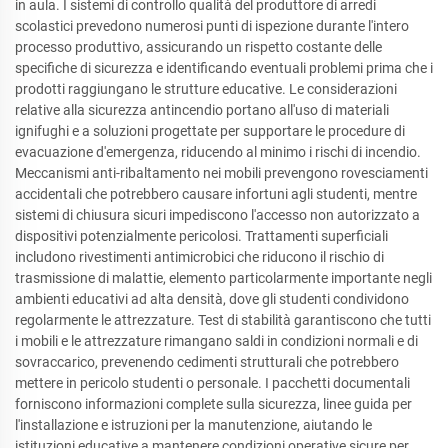
in aula. I sistemi di controllo qualità del produttore di arredi
scolastici prevedono numerosi punti di ispezione durante l'intero
processo produttivo, assicurando un rispetto costante delle
specifiche di sicurezza e identificando eventuali problemi prima che i
prodotti raggiungano le strutture educative. Le considerazioni
relative alla sicurezza antincendio portano all'uso di materiali
ignifughi e a soluzioni progettate per supportare le procedure di
evacuazione d'emergenza, riducendo al minimo i rischi di incendio.
Meccanismi anti-ribaltamento nei mobili prevengono rovesciamenti
accidentali che potrebbero causare infortuni agli studenti, mentre
sistemi di chiusura sicuri impediscono l'accesso non autorizzato a
dispositivi potenzialmente pericolosi. Trattamenti superficiali
includono rivestimenti antimicrobici che riducono il rischio di
trasmissione di malattie, elemento particolarmente importante negli
ambienti educativi ad alta densità, dove gli studenti condividono
regolarmente le attrezzature. Test di stabilità garantiscono che tutti
i mobili e le attrezzature rimangano saldi in condizioni normali e di
sovraccarico, prevenendo cedimenti strutturali che potrebbero
mettere in pericolo studenti o personale. I pacchetti documentali
forniscono informazioni complete sulla sicurezza, linee guida per
l'installazione e istruzioni per la manutenzione, aiutando le
istituzioni educative a mantenere condizioni operative sicure per