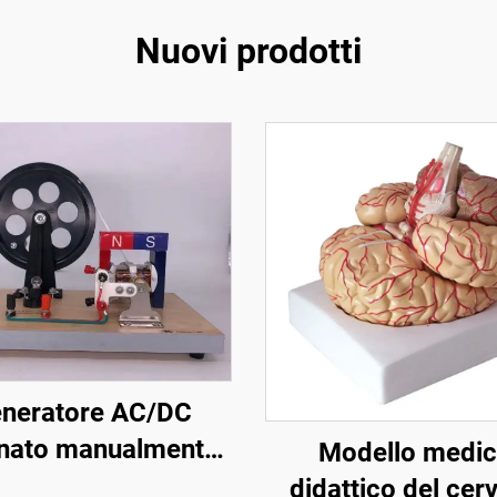
Nuovi prodotti
neratore AC/DC
onato manualmente
Modello medi
20629.05B
didattico del cerv