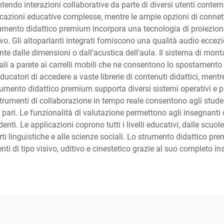
ntendo interazioni collaborative da parte di diversi utenti cont
icazioni educative complesse, mentre le ampie opzioni di connett
trumento didattico premium incorpora una tecnologia di proiezion
ivo. Gli altoparlanti integrati forniscono una qualità audio ecce
e dalle dimensioni o dall'acustica dell'aula. Il sistema di mont
onali a parete ai carrelli mobili che ne consentono lo spostament
ucatori di accedere a vaste librerie di contenuti didattici, mentr
rumento didattico premium supporta diversi sistemi operativi e p
li strumenti di collaborazione in tempo reale consentono agli stu
ri. Le funzionalità di valutazione permettono agli insegnanti di
i. Le applicazioni coprono tutti i livelli educativi, dalle scuol
i linguistiche e alle scienze sociali. Lo strumento didattico pre
i di tipo visivo, uditivo e cinestetico grazie al suo completo in