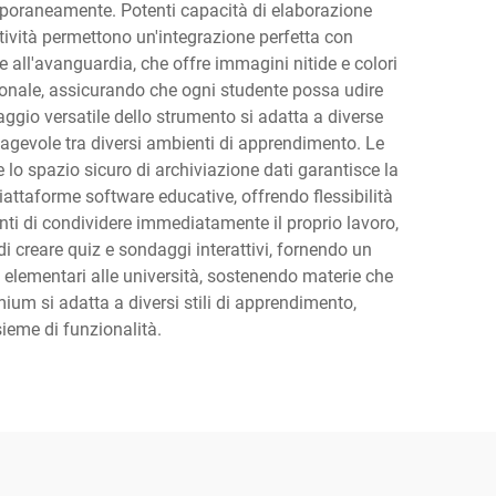
emporaneamente. Potenti capacità di elaborazione
ività permettono un'integrazione perfetta con
e all'avanguardia, che offre immagini nitide e colori
zionale, assicurando che ogni studente possa udire
aggio versatile dello strumento si adatta a diverse
o agevole tra diversi ambienti di apprendimento. Le
e lo spazio sicuro di archiviazione dati garantisce la
iattaforme software educative, offrendo flessibilità
denti di condividere immediatamente il proprio lavoro,
 creare quiz e sondaggi interattivi, fornendo un
e elementari alle università, sostenendo materie che
mium si adatta a diversi stili di apprendimento,
sieme di funzionalità.