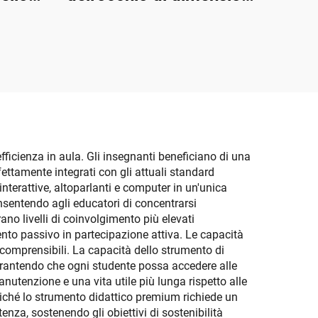
grandi
16,5*19,5*16,5 cm, 6X
grandezza naturale,
smontabile con orbita
fficienza in aula. Gli insegnanti beneficiano di una
ettamente integrati con gli attuali standard
 interattive, altoparlanti e computer in un'unica
nsentendo agli educatori di concentrarsi
no livelli di coinvolgimento più elevati
ento passivo in partecipazione attiva. Le capacità
 comprensibili. La capacità dello strumento di
arantendo che ogni studente possa accedere alle
nutenzione e una vita utile più lunga rispetto alle
 poiché lo strumento didattico premium richiede un
enza, sostenendo gli obiettivi di sostenibilità