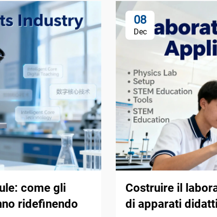
08
Dec
aule: come gli
Costruire il labor
anno ridefinendo
di apparati didatt