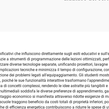
umano a fette, di 
dimensioni
cativi che influiscono direttamente sugli esiti educativi e sull'e
zie a strumenti di programmazione delle lezioni ottimizzati, perf
ilizzare diverse tecnologie separate, unificando proiettori, lavagne
mplicazioni tecniche e minimizza il tempo di configurazione, co
one dei problemi legati all'equipaggiamento. Gli studenti mostra
, poiché le sue funzionalità interattive trasformano l'apprendim
 di concetti complessi, rendendo le idee astratte più tangibili e
ultimediali soddisfa le diverse preferenze di apprendimento, g
ntaggio economico si manifesta attraverso ridotte esigenze di ma
scuole traggono beneficio da costi totali di proprietà inferiori,
 di efficienza energetica contribuiscono a ridurre le spese di ut