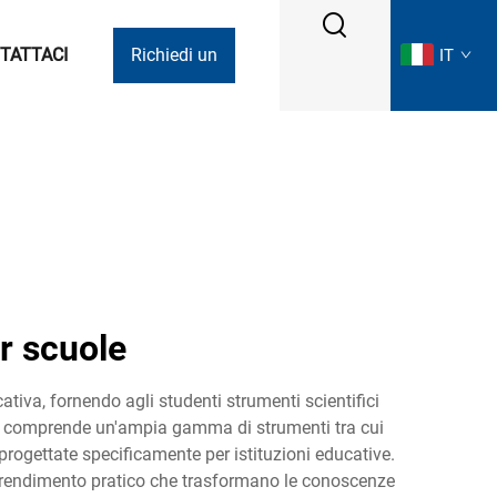
TATTACI
Richiedi un
IT
preventivo
er scuole
tiva, fornendo agli studenti strumenti scientifici
zata comprende un'ampia gamma di strumenti tra cui
 progettate specificamente per istituzioni educative.
apprendimento pratico che trasformano le conoscenze