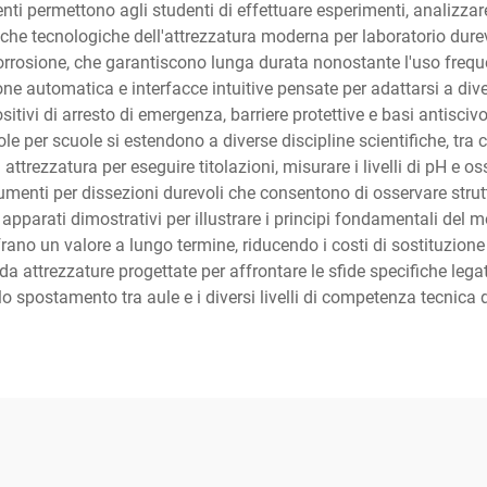
ti permettono agli studenti di effettuare esperimenti, analizza
stiche tecnologiche dell'attrezzatura moderna per laboratorio dur
a corrosione, che garantiscono lunga durata nonostante l'uso freq
zione automatica e interfacce intuitive pensate per adattarsi a di
ositivi di arresto di emergenza, barriere protettive e basi antiscivo
le per scuole si estendono a diverse discipline scientifiche, tra cu
 attrezzatura per eseguire titolazioni, misurare i livelli di pH e o
enti per dissezioni durevoli che consentono di osservare struttu
 apparati dimostrativi per illustrare i principi fondamentali del m
ffrano un valore a lungo termine, riducendo i costi di sostituzio
da attrezzature progettate per affrontare le sfide specifiche legat
lo spostamento tra aule e i diversi livelli di competenza tecnica d