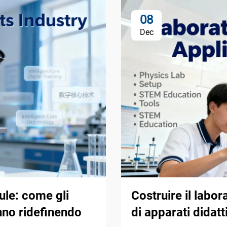
08
Dec
aule: come gli
Costruire il labor
anno ridefinendo
di apparati didatt