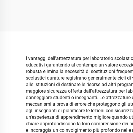
esperimenti educativi
scolastici in serie ottica
I vantaggi dell'attrezzatura per laboratorio scolasti
educativi garantendo al contempo un valore eccezion
robusta elimina la necessità di sostituzioni frequent
scolastici durature registrano generalmente cicli d
alle istituzioni di destinare le risorse ad altri pr
maggiore sicurezza offerta dall'attrezzatura per la
danneggiare studenti o insegnanti. Le attrezzature di
meccanismi a prova di errore che proteggono gli utent
agli insegnanti di pianificare le lezioni con sicurez
un'esperienza di apprendimento migliore quando util
chiare approfondiscono la loro comprensione dei princ
e incoraggia un coinvolgimento più profondo nelle m