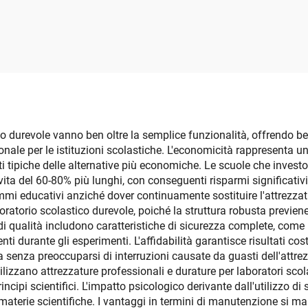
co durevole vanno ben oltre la semplice funzionalità, offrendo ben
ale per le istituzioni scolastiche. L'economicità rappresenta un
i tipiche delle alternative più economiche. Le scuole che investon
i vita del 60-80% più lunghi, con conseguenti risparmi significat
ogrammi educativi anziché dover continuamente sostituire l'attrezz
boratorio scolastico durevole, poiché la struttura robusta previ
 qualità includono caratteristiche di sicurezza complete, come inv
i durante gli esperimenti. L'affidabilità garantisce risultati cos
za senza preoccuparsi di interruzioni causate da guasti dell'attre
izzano attrezzature professionali e durature per laboratori scol
ipi scientifici. L'impatto psicologico derivante dall'utilizzo di s
aterie scientifiche. I vantaggi in termini di manutenzione si ma