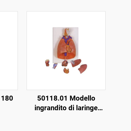
 180
50118.01 Modello
ingrandito di laringe
cuore polmone