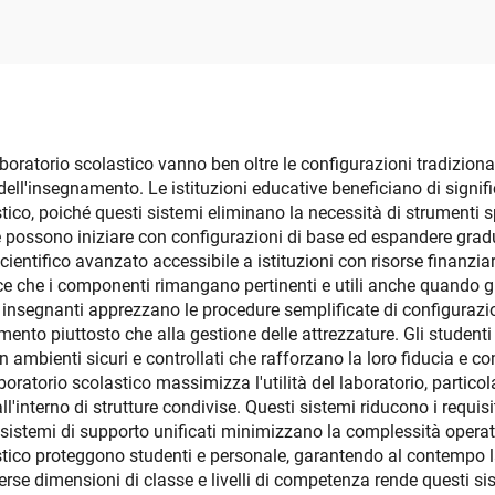
aboratorio scolastico vanno ben oltre le configurazioni tradizion
 dell'insegnamento. Le istituzioni educative beneficiano di signi
stico, poiché questi sistemi eliminano la necessità di strumenti s
e possono iniziare con configurazioni di base ed espandere gradu
ientifico avanzato accessibile a istituzioni con risorse finanziar
isce che i componenti rimangano pertinenti e utili anche quando
nsegnanti apprezzano le procedure semplificate di configurazio
ento piuttosto che alla gestione delle attrezzature. Gli student
 ambienti sicuri e controllati che rafforzano la loro fiducia e co
boratorio scolastico massimizza l'utilità del laboratorio, partico
ll'interno di strutture condivise. Questi sistemi riducono i requi
sistemi di supporto unificati minimizzano la complessità operativ
astico proteggono studenti e personale, garantendo al contempo l
verse dimensioni di classe e livelli di competenza rende questi sis