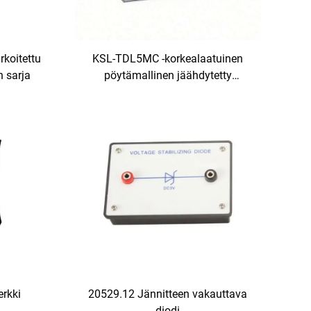
koitettu
KSL-TDL5MC -korkealaatuinen
 sarja
pöytämallinen jäähdytetty
sentrifugi, uusi tuote
laboratoriosenttifugille
rkki
20529.12 Jännitteen vakauttava
diodi