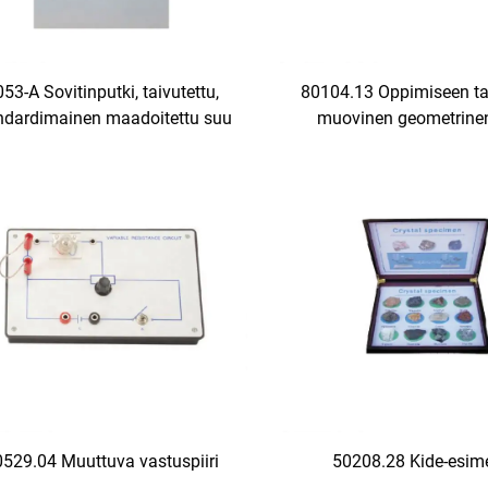
53-A Sovitinputki, taivutettu,
80104.13 Oppimiseen tar
ndardimainen maadoitettu suu
muovinen geometrinen
0529.04 Muuttuva vastuspiiri
50208.28 Kide-esime