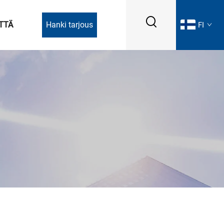
TTÄ
Hanki tarjous
FI