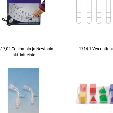
17,02 Coulombin ja Newtonin
1714-1 Verenottopu
laki -laitteisto