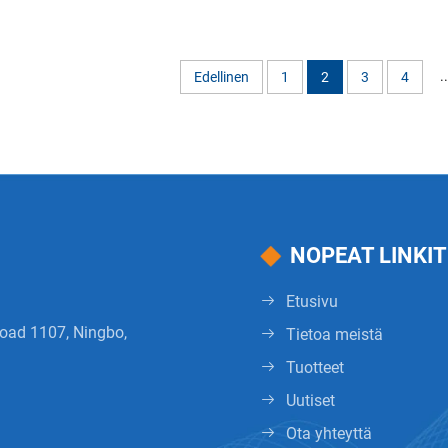
..
Edellinen
1
2
3
4
NOPEAT LINKIT
Etusivu
Road 1107, Ningbo,
Tietoa meistä
Tuotteet
Uutiset
Ota yhteyttä