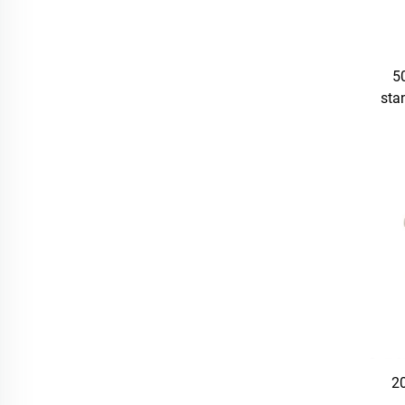
50
sta
2