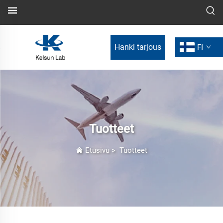
Hanki tarjous
FI
Tuotteet
Etusivu
>
Tuotteet