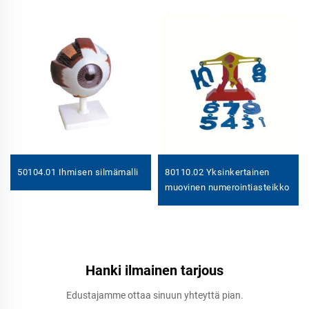
50104.01 Ihmisen silmämalli
80110.02 Yksinkertainen
muovinen numerointiasteikko
Hanki ilmainen tarjous
Edustajamme ottaa sinuun yhteyttä pian.