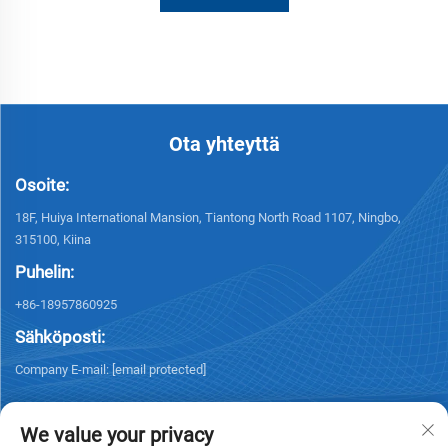
Ota yhteyttä
Osoite:
18F, Huiya International Mansion, Tiantong North Road 1107, Ningbo,
315100, Kiina
Puhelin:
+86-18957860925
Sähköposti:
Company E-mail:
[email protected]
We value your privacy