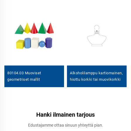
80104.03 Muoviset
Alkoholilamppu kartiomainen,
geometriset mallit
hiottu korkki tai muovikorkki
Hanki ilmainen tarjous
Edustajamme ottaa sinuun yhteyttä pian.