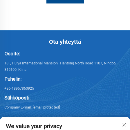
Ota yhteyttä
Osoite:
18F, Huiya International Mansion, Tiantong North Road 1107, Ningbo,
315100, Kiina
Puhelin:
+86-18957860925
Sähköposti:
Company E-mail:
[email protected]
We value your privacy