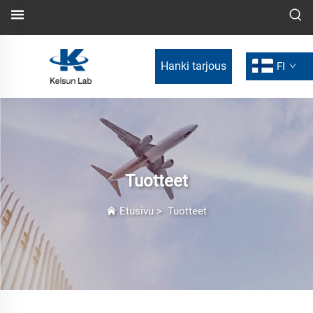
Hanki tarjous
FI
Tuotteet
Etusivu
>
Tuotteet