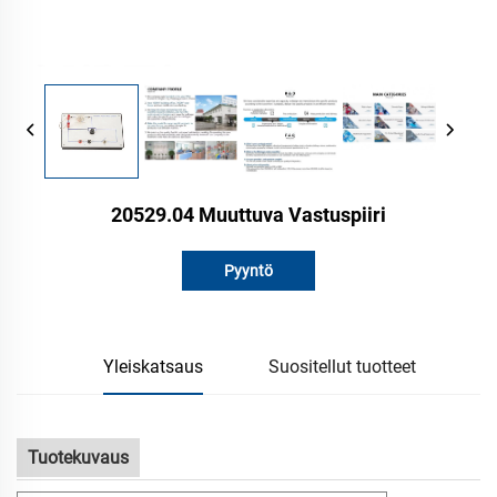
20529.04 Muuttuva Vastuspiiri
Pyyntö
Yleiskatsaus
Suositellut tuotteet
Tuotekuvaus