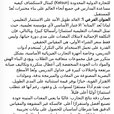
للتجارة الدولية المحدودة (Kelsun) كمثال لاستكشاف كيفية
مساعدة المدارس في جميع أنحاء العالم على بناء مختبرات تُعدّ
للمستقبل.
العنوان الفرعي 1:
العائد طويل الأمد على الاستثمار التعليمي:
لماذا تُعد "المتانة" الاعتبار الأساسي لأي مؤسسة تعليمية، حيث
تمثل المعدات التعليمية استثمارًا رأسماليًا كبيرًا. وبالتالي، فإن
التكلفة الإجمالية لامتلاك المعدات على مدى دورة حياتها، وليس
فقط سعر الشراء الأولي، هي المقياس الحقيقي.
القدرة على تحمل الاستخدام عالي التكرار: تُستخدم أدوات
التدريس، وخاصة أجهزة التجارب الفيزيائية الأساسية، بشكل
متكرر من قبل مجموعات متعاقبة من الطلاب. ويؤدي البناء الهش
والمواد ذات الجودة المنخفضة إلى أعطال متكررة وتكاليف صيانة
مرتفعة واختلالات كبيرة في جداول التدريس. وتُعدّ الأسطح
البصرية المصنوعة من المعادن والمبرمجة بدقة، ومولدات
الاهتزاز القوية، خيارًا يوفر قيمة استثنائية على المدى الطويل،
حيث تقدم أداءً مستقرًا لسنوات، بل وعقود، رغم أنها قد تتطلب
استثمارًا أوليًا أعلى قليلاً.
ضمان دقة نتائج التجارب: غالبًا ما يعني المعدات المتينة جودة
تصنيع أفضل واستقرارًا أعلى. فالسكة غير المشوهة والمقياس
الدقيق هما شرطان أساسيان للحصول على بيانات تجريبية