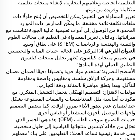
التعليمية الخاصة وعلامتهم التجارية، لإنشاء منتجات تعليمية
متكاملة وفريدة من نوعها.
تعزيز المساواة في التعليم: يمكن للتخصيص أن يُنتج حلولًا ذات
ملفات تكلفة-فائدة مختلفة، ما يمكّن المدارس ذات الموارد
المحدودة من الوصول إلى أدوات تعليمية عالية الجودة تتناسب مع
ميزانياتها، وبالتالي تعزيز المساواة في التعليم في مجالات العلوم
والتقنية والهندسة والرياضيات (STEM) على نطاق أوسع.
العنوان الفرعي 4:
التركيز على الحالة: جينات المتانة والتخصيص
في تصميم منتجات كيلسون. يُظهر تحليل منتجات كيلسون
التطبيق العملي لهذه المبادئ:
الأسطح البصرية: تستخدم مواد قوية وتصنيعًا دقيقًا لضمان قضبان
مستقيمة، وحركة انزلاق سلسة، ومقاييس واضحة ومقاومة
للتآكل. وهذا يتعلق مباشرةً بالمتانة ودقة التجارب.
مولدات الاهتزاز: التصميم الهيكلي يتحمل التشغيل المتكرر، مع
مكونات أساسية مثل المغناطيسات والملفات المصنوعة بشكل
جيد لضمان عدم تدهور الأداء بمرور الوقت. كما يتضمن التصميم
واجهات للتوصيل بأجهزة استشعار أو قياس أخرى.
خدمات التصنيع بموجب الطلب (OEM): هذه هي الجسر الذي
تحوّل من خلاله كيلسون منتجاتها القياسية إلى حلول شخصية،
وهي خدمة رئيسية تساعد العملاء التعليميين على بناء "معملهم