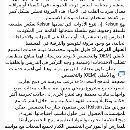
استشعار مختلفة، لقياس درجة الحموضة في الكيمياء أو مراقبة
معدل ضربات القلب في الأحياء. هذه المرونة تحسّن بشكل كبير
من كفاءة استخدام المعدات وعائد الاستثمار.
نهج Kelsun: إن تنوع الأدوات التي تقدمها Kelsun يعكس بطبيعته
فلسفة وحدوية. تتيح سلسلة منتجاتها القائمة على المكونات
للمدارس إجراء مشتريات أولية بناءً على الميزانية والاحتياجات
الحالية، مع وجود مرونة للتوسيع والترقية في المستقبل.
العنوان الفرعي 3:
حلول تعليمية مخصصة: قيمة خدمات التصنيع
الأصلي (OEM) والتخصيص لا يوجد مدرستان لهما مناهج متطابقة.
تتطلب الاختلافات الإقليمية وأوجه التركيز في التدريس والخلفيات
الطلابية أن تكون معدات التدريس مرنة. وهنا تأتي أهمية خدمات
التصنيع الأصلي (OEM) والتخصيص.
مطابقة المناهج المحددة: قد ترغب مدرسة في دمج تجارب
البصريات مع مشروع برمجي معين، مما يتطلب معدات تتمتع
بواجهات بيانات محددة. وقد تحتاج أخرى إلى حالات تجريبية أكثر
إحكاما وتكاملًا بسبب القيود المكانية. ومن خلال الشراكة مع
موردين مثل Kelsun الذين يقدمون خيارات التخصيص، يمكن
للمؤسسات الحصول على حلول تناسب احتياجاتها الفريدة.
دمج العلامة التجارية والمواد التعليمية: يتيح التخصيص أيضًا
للمدارس أو الموزعين التعليميين الكبار تجميع المعدات مع موادهم