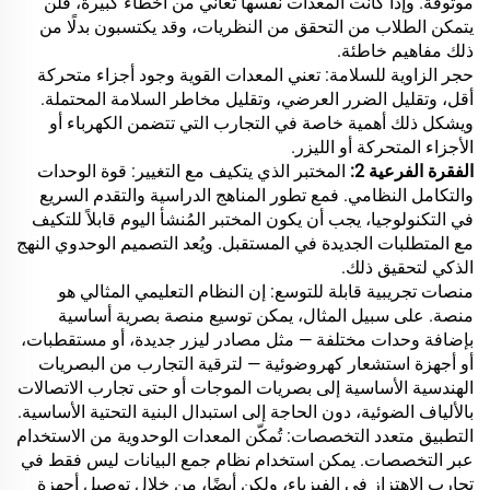
موثوقة. وإذا كانت المعدات نفسها تعاني من أخطاء كبيرة، فلن
يتمكن الطلاب من التحقق من النظريات، وقد يكتسبون بدلًا من
ذلك مفاهيم خاطئة.
حجر الزاوية للسلامة: تعني المعدات القوية وجود أجزاء متحركة
أقل، وتقليل الضرر العرضي، وتقليل مخاطر السلامة المحتملة.
ويشكل ذلك أهمية خاصة في التجارب التي تتضمن الكهرباء أو
الأجزاء المتحركة أو الليزر.
الفقرة الفرعية 2:
المختبر الذي يتكيف مع التغيير: قوة الوحدات
والتكامل النظامي. فمع تطور المناهج الدراسية والتقدم السريع
في التكنولوجيا، يجب أن يكون المختبر المُنشأ اليوم قابلاً للتكيف
مع المتطلبات الجديدة في المستقبل. ويُعد التصميم الوحدوي النهج
الذكي لتحقيق ذلك.
منصات تجريبية قابلة للتوسع: إن النظام التعليمي المثالي هو
منصة. على سبيل المثال، يمكن توسيع منصة بصرية أساسية
بإضافة وحدات مختلفة — مثل مصادر ليزر جديدة، أو مستقطبات،
أو أجهزة استشعار كهروضوئية — لترقية التجارب من البصريات
الهندسية الأساسية إلى بصريات الموجات أو حتى تجارب الاتصالات
بالألياف الضوئية، دون الحاجة إلى استبدال البنية التحتية الأساسية.
التطبيق متعدد التخصصات: تُمكّن المعدات الوحدوية من الاستخدام
عبر التخصصات. يمكن استخدام نظام جمع البيانات ليس فقط في
تجارب الاهتزاز في الفيزياء، ولكن أيضًا، من خلال توصيل أجهزة