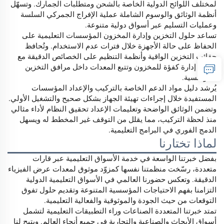
لمختلف اللوائح الدولية الخاصة بالشحن ومتطلبات الجمارك. وتسهّل
أنظمة الوثائق والوسوم الشاملة عملية الإفراج الجمركي السلسة
وعمليات التسليم عبر أسواق دولية متنوعة.
تساعد حلول التخزين وإدارة المخزون المؤسسات التعليمية على
الحفاظ على حالة الأجهزة خلال فترات عدم الاستخدام. وتُحافظ
حقائب التخزين الواقية وأنظمة التنظيم على الخصائص الدقيقة مع
تمكين إدارة كفؤة للمخزون وتتبع المعدات داخل مرافق التخزين
المؤسسية.
يُرشد دليل مواد الدعم الخاصة بالتركيب والإعداد المؤسسات
المستفيدة خلال إجراءات تهيئة الجهاز بشكل صحيح والتشغيل الأولي.
وتضمن الوثائق الواضحة وتعليمات الإعداد تحقيق النظام لأداء مثالي
منذ لحظة التركيب، مما يقلل من التوقف غير المخطط له ويسهل
الدمج الفوري في البرامج التعليمية.
لماذا تختارنا
بفضل خبرتنا الواسعة في خدمة الأسواق التعليمية عبر قارات
متعددة، رسّخت منظمتنا نفسها كمزوّد موثوق لمعدات عرض الفيزياء
الدقيقة. وتعكس حضورنا العالمي في الأسواق التعليمية الدولية
التزامنا بفهم الاحتياجات المؤسسية المتنوعة وتقديم حلول تفوق
التوقعات من حيث الجودة والموثوقية والفعالية التعليمية.
تمتد خبرتنا المتعددة الصناعات وراء التطبيقات التعليمية لتشمل
أسواق الأبحاث والصناعية والتجارية في جميع أنحاء العالم. ويتيح لنا