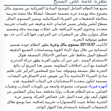
نظرة عامة على المنتج
يجمع هذا النظام الشامل لتوضيح المبادئ الفيزيائية بين مستوى مائل
مصنوع بدقة ووحدة عربة مصممة خصيصًا، ليشكلا معًا منصة تجريبية
متكاملة للتحقيقات في الفيزياء الميكانيكية. ويتميز المستوى المائل
بسطح أملس ومُعاير يضمن قياساتٍ ثابتة ودقيقة عبر جلسات تجريبية
متعددة. وتحتوي العربة المرافقة على عجلات مهندسة بدقة وتصميم
هيكل متوازن يقلل من المتغيرات غير المرغوب فيها إلى أدنى حد، مع
تعظيم موثوقية التجربة.
الأنابيب
20115.07 مستوى مائل وعربة
يظهر النظام جودة تصميم
استثنائية من خلال مواد البناء القوية ومتسامحات التصنيع الدقيقة.
السطح الميل يحافظ على خصائص الاحتكاك المتسقة طوال
الاستخدام الممتد ، في حين أن مكون العربة يظهر حركة التدحرج
السلسة مع أدنى اختلافات المقاومة. يضمن هذا المزيج أن نتائج
التجربة تظل متسقة وموثوقة، مما يتيح للمعلمين التركيز على تعليم
مبادئ الفيزياء الأساسية بدلاً من تعويض عدم الاتساق في المعدات.
مصممة لتكون متعددة الاستخدامات في البيئات التعليمية، هذه
أجهزة فيزياء
تستوعب مجموعة واسعة من تكوينات التجارب وتقنيات
القياس. يدعم النظام تعديلات زوايا مختلفة، مما يمكن المعلمين من
إظهار كيف تؤثر شدة الميل على خصائص الحركة. وتتميز عربة
التجربة بنقاط تثبيت لإكسسوارات تجريبية إضافية، مما يوسع نطاق
التحقيقات الممكنة باستخدام هذا الجهاز الواحد.