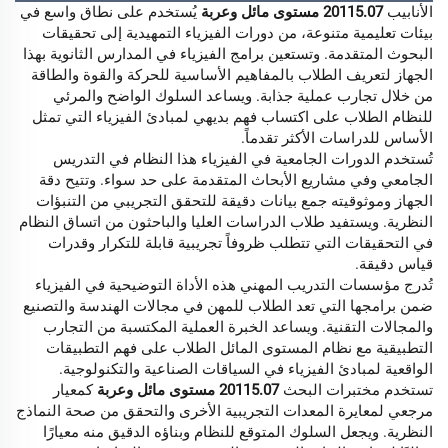
الأنابيب
20115.07 مستوى مائل وعربة
يُستخدم على نطاق واسع في
بيئات تعليمية متنوعة، من دورات الفيزياء التمهيدية إلى تحقيقات
البحوث المتقدمة. وتستعين برامج الفيزياء في المدارس الثانوية بهذا
الجهاز لتعريف الطلاب بالمفاهيم الأساسية للحركة والقوة والطاقة
من خلال تجارب عملية جذابة. ويساعد السلوك الواضح والمرئي
للنظام الطلاب على اكتساب فهم بديهي لمبادئ الفيزياء التي تمثل
الأساس للدراسات الأكثر تقدماً.
تُستخدم الدورات الجامعية في الفيزياء هذا النظام في التدريس
الجامعي وفي مشاريع الأبحاث المتقدمة على حد سواء. وتتيح دقة
الجهاز وموثوقيته جمع بيانات دقيقة للتحقق التجريبي من التنبؤات
النظرية. ويستفيد طلاب الدراسات العليا والباحثون من اتساق النظام
في التحقيقات التي تتطلب ظروفاً تجريبية قابلة للتكرار وقدرات
قياس دقيقة.
تُدرج مؤسسات التدريب المهني هذه الأداة التوضيحية في الفيزياء
ضمن برامجها التي تعد الطلاب للمهن في مجالات الهندسة والتصنيع
والمجالات التقنية. ويساعد الخبرة العملية المكتسبة من التجارب
التطبيقية مع نظام المستوى المائل الطلاب على فهم التطبيقات
الواقعية لمبادئ الفيزياء في السياقات الصناعية والتكنولوجية.
تستخدم مختبرات البحث
20115.07 مستوى مائل وعربة
كمعيار
مرجعي لمعايرة المعدات التجريبية الأخرى والتحقق من صحة النماذج
النظرية. ويجعل السلوك المتوقع للنظام وبناؤه الدقيق منه معيارًا