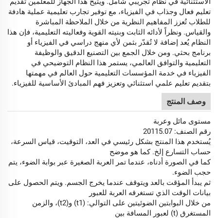
الاستثنائية في نظام تجريبي شامل. ويتيح هذا الجهاز للمعلمين تقديم
تعليم فعال وجذاب في الفيزياء، مع توفير تجارب تعليمية عملية هادفة
للطلاب تُعزز المفاهيم النظرية من خلال الملاحظة المباشرة
والقياس. ونظراً لأدائه الثابت وبنيته القوية وفعاليته التعليمية، فإن هذا
النظام يُعد إضافة لا تُقدّر بثمن لأي منهج دراسي في الفيزياء أو
برنامج بحثي. ومن خلال الجمع بين التصنيع الدقيق والوظيفة
التعليمية والتوافق العالمي، يستمر هذا النظام التوضيحي في
الفيزياء في خدمة المؤسسات التعليمية حول العالم في مهمتها
بتقديم تعليم علمي استثنائي وتعزيز فهم المبادئ الأساسية للفيزياء.
وصف المنتج
مستوى مائل وعربة
رقم الصنف: 20115.07
يُستخدم هذا المنتج بشكل رئيسي في العد، التوقيت، قياس السرعة،
حساب التسارع إلخ. كما هو موضح
كما في الصورة أدناه، عندما تمر العربة الصغيرة عبر بوابة الضوء، يتم
حجب الضوء.
ثم يبدأ المؤقت بالعد ويتوقف عندما يخرج الجسم. ويتم الحصول على
بيانات الوقت الذي تستغرقه العربة للعبور
من خلال البوابتين الضوئيتين على التوالي: (t1) و(t2)، والزمن
المستغرق (t) لعبور المسافة بين