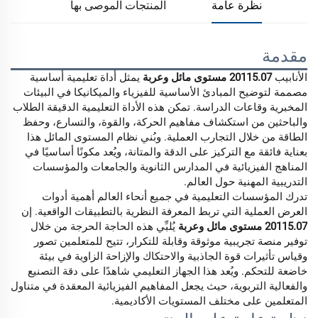
نظرة عامة
المنتجات الموصى بها
مقدمة
الأنابيب
20115.07 مستوى مائل وعربة
يمثل أداة تعليمية أساسية
مصممة لتوضيح المبادئ الأساسية للفيزياء والميكانيكا في البيئات
المخبرية وقاعات الدراسة. تمكن هذه الأداة التعليمية الدقيقة الطلاب
والباحثين من استكشاف مفاهيم الحركة، والقوة، والتسارع، وحفظ
الطاقة من خلال التجارب العملية. وبُني نظام المستوى المائل هذا
بعناية فائقة مع التركيز على الدقة والمتانة، ويُعد مكونًا أساسيًا في
المناهج الفيزيائية في المدارس الثانوية والجامعات والمؤسسات
التدريبية المهنية حول العالم.
تدرك المؤسسات التعليمية في جميع أنحاء العالم أهمية أدوات
العرض العملية التي تربط المعرفة النظرية بالتطبيقات الواقعية. إن
20115.07 مستوى مائل وعربة
يُلبِّي هذه الحاجة الحرجة من خلال
توفير منصة تجريبية موثوقة وقابلة للتكرار، تتيح للمتعلمين تصور
وقياس تأثيرات قوة الجاذبية والاحتكاك والإزاحة الزاوية في بيئة
خاضعة للتحكم. ويُعد هذا الجهاز التعليمي شاهدًا على دقة التصنيع
والفعالية التربوية، حيث يجعل المفاهيم الفيزيائية المعقدة في متناول
المتعلمين على مختلف المستويات الأكاديمية.