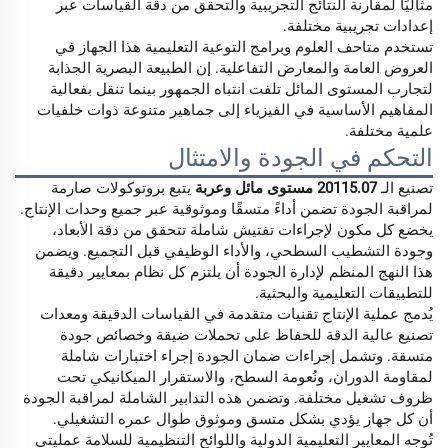
مثاليًا لمقارنة النتائج التجريبية والتحقق من دقة القياسات عبر
إعدادات تجريبية مختلفة.
تستخدم متاحف العلوم وبرامج التوعية التعليمية هذا الجهاز في
العروض العامة والمعارض التفاعلية. إن الطبيعة البصرية الجذابة
لتجارب المستوى المائل تلفت انتباه الجمهور بينما تنقل بفعالية
المفاهيم الأساسية في الفيزياء إلى جماهير متنوعة ذوات خلفيات
علمية مختلفة.
التحكم في الجودة والامتثال
تصنيع الـ
20115.07 مستوى مائل وعربة
يتبع بروتوكولات صارمة
لمراقبة الجودة تضمن أداءً متسقًا وموثوقية عبر جميع وحدات الإنتاج.
يخضع كل مكون لإجراءات تفتيش شاملة تتحقق من دقة الأبعاد،
وجودة التشطيب السطحي، والأداء الوظيفي قبل التجميع. ويضمن
هذا النهج المنظم لإدارة الجودة أن يلتزم كل نظام بمعايير دقيقة
للتطبيقات التعليمية والبحثية.
يُدمج عملية الإنتاج تقنيات متقدمة في القياسات الدقيقة ومعدات
تصنيع عالية الدقة للحفاظ على تحملات ضيقة وخصائص جودة
متسقة. وتشمل إجراءات ضمان الجودة إجراء اختبارات شاملة
لمقاومة الدوران، ونُعومة السطح، والاستقرار الميكانيكي تحت
ظروف تشغيل مختلفة. وتضمن هذه التدابير الشاملة لمراقبة الجودة
أن كل جهاز يؤدي بشكل متسق وموثوق طوال عمره التشغيلي.
تُوجه المعايير التعليمية الدولية واللوائح التنظيمية للسلامة عمليتي