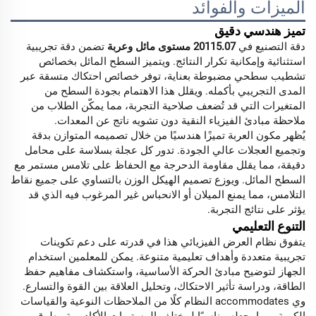
الميزات والفوائد
تميز هندسي دقيق
دقة التصنيع في
20115.07 مستوى مائل وعربة
تضمن دقة تجريبية
استثنائية وإمكانية تكرار النتائج. ويتميز السطح المائل بخصائص
تشطيب سطحي مضبوطة بعناية، توفر خصائص احتكاك متسقة عبر
المدى التجريبي بأكمله. ويقلل هذا الاهتمام بجودة السطح من
المتغيرات التي قد تُضعف صلاحية التجربة، مما يمكّن الطلاب من
ملاحظة مبادئ الفيزياء النقية دون تشويه ناتج عن المعدات.
يُظهر مكون العربة تميزًا هندسيًا من خلال تصميمه المتوازن بدقة
وتجميع العجلات عالي الجودة. تدور كل عجلة بسلاسة على محامل
دقيقة، مما يقلل مقاومة الدحرجة مع الحفاظ على تلامس مستمر مع
السطح المائل. ويوزع تصميم الهيكل الوزن بالتساوي على جميع نقاط
التلامس، مما يمنع الميلان أو الانحباس غير المرغوب فيه الذي قد
يؤثر على نتائج التجربة.
التنوع التعليمي
يتفوق نظام العرض الفيزيائي هذا في قدرته على دعم تكوينات
تجريبية متعددة وأهداف تعليمية متنوعة. يمكن للمعلمين استخدام
الجهاز لتوضيح مبادئ الحركة الأساسية، واستكشاف مفاهيم حفظ
الطاقة، ودراسة تأثير الاحتكاك، وتحليل العلاقة بين القوة والتسارع.
وي accommodates النظام كلًا من الملاحظات النوعية والقياسات