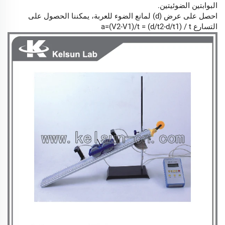
البوابتين الضوئيتين.
احصل على عرض (d) لمانع الضوء للعربة، يمكننا الحصول على
التسارع a=(V2-V1)/t = (d/t2-d/t1) / t