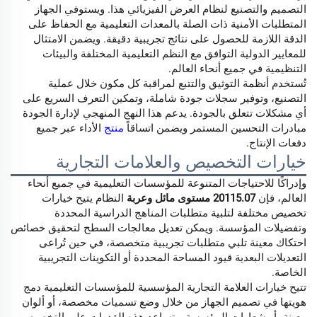
التصميم والتصنيع لنظام العرض الفيزيائي هذا. ويستوفي الجهاز
المتطلبات الأمنية ذات الصلة بالمعدات التعليمية مع الحفاظ على
الدقة اللازمة للحصول على نتائج تجريبية دقيقة. ويضمن الامتثال
للمعايير الدولية التوافق مع النظم التعليمية المختلفة والبيئات
التنظيمية في جميع أنحاء العالم.
تُستخدم أنظمة التوثيق والتتبع لمراقبة كل مكون خلال عملية
التصنيع، وتوفير سجلات جودة شاملة، وتمكين التعرف السريع على
أي مشكلات تتعلق بالجودة. يدعم هذا النهج المنهجي لإدارة الجودة
مبادرات التحسين المستمر ويضمن اتساقاً
منتج
الأداء عبر جميع
دفعات الإنتاج.
خيارات التخصيص والعلامات التجارية
وإدراكًا للاحتياجات المتنوعة للمؤسسات التعليمية في جميع أنحاء
العالم، فإن
20115.07 مستوى مائل وعربة
النظام يتيح خيارات
تخصيص مختلفة لتلبية متطلبات المناهج الدراسية المحددة
وتفضيلات المؤسسة. ويمكن تعديل معالجات السطح لتحقيق خصائص
احتكاك معينة تلبي متطلبات تجريبية متخصصة، في حين تُراعى
التعديلات البعدية قيود المساحة المحددة أو التكوينات التجريبية
الخاصة.
تتيح خيارات العلامة التجارية المؤسسية للمؤسسات التعليمية دمج
هويتها في تصميم الجهاز من خلال وضع تسميات مخصصة، أو ألوان