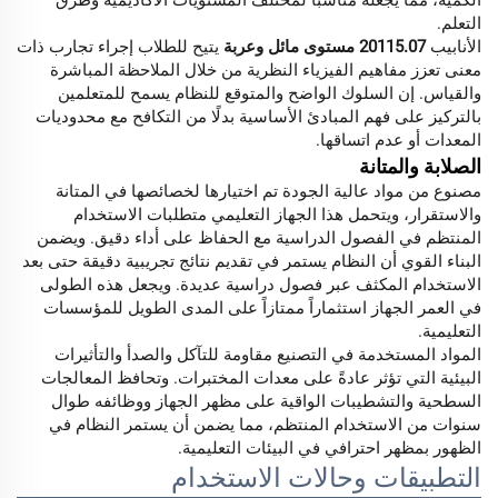
الكمية، مما يجعله مناسبًا لمختلف المستويات الأكاديمية وطرق
التعلم.
الأنابيب
20115.07 مستوى مائل وعربة
يتيح للطلاب إجراء تجارب ذات
معنى تعزز مفاهيم الفيزياء النظرية من خلال الملاحظة المباشرة
والقياس. إن السلوك الواضح والمتوقع للنظام يسمح للمتعلمين
بالتركيز على فهم المبادئ الأساسية بدلًا من التكافح مع محدوديات
المعدات أو عدم اتساقها.
الصلابة والمتانة
مصنوع من مواد عالية الجودة تم اختيارها لخصائصها في المتانة
والاستقرار، ويتحمل هذا الجهاز التعليمي متطلبات الاستخدام
المنتظم في الفصول الدراسية مع الحفاظ على أداء دقيق. ويضمن
البناء القوي أن النظام يستمر في تقديم نتائج تجريبية دقيقة حتى بعد
الاستخدام المكثف عبر فصول دراسية عديدة. ويجعل هذه الطولى
في العمر الجهاز استثماراً ممتازاً على المدى الطويل للمؤسسات
التعليمية.
المواد المستخدمة في التصنيع مقاومة للتآكل والصدأ والتأثيرات
البيئية التي تؤثر عادةً على معدات المختبرات. وتحافظ المعالجات
السطحية والتشطيبات الواقية على مظهر الجهاز ووظائفه طوال
سنوات من الاستخدام المنتظم، مما يضمن أن يستمر النظام في
الظهور بمظهر احترافي في البيئات التعليمية.
التطبيقات وحالات الاستخدام