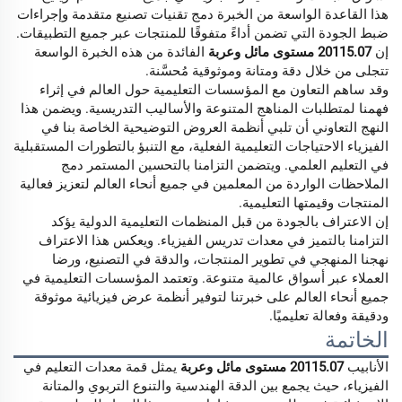
هذا القاعدة الواسعة من الخبرة دمج تقنيات تصنيع متقدمة وإجراءات
ضبط الجودة التي تضمن أداءً متفوقًا للمنتجات عبر جميع التطبيقات.
إن
20115.07 مستوى مائل وعربة
الفائدة من هذه الخبرة الواسعة
تتجلى من خلال دقة ومتانة وموثوقية مُحسَّنة.
وقد ساهم التعاون مع المؤسسات التعليمية حول العالم في إثراء
فهمنا لمتطلبات المناهج المتنوعة والأساليب التدريسية. ويضمن هذا
النهج التعاوني أن تلبي أنظمة العروض التوضيحية الخاصة بنا في
الفيزياء الاحتياجات التعليمية الفعلية، مع التنبؤ بالتطورات المستقبلية
في التعليم العلمي. ويتضمن التزامنا بالتحسين المستمر دمج
الملاحظات الواردة من المعلمين في جميع أنحاء العالم لتعزيز فعالية
المنتجات وقيمتها التعليمية.
إن الاعتراف بالجودة من قبل المنظمات التعليمية الدولية يؤكد
التزامنا بالتميز في معدات تدريس الفيزياء. ويعكس هذا الاعتراف
نهجنا المنهجي في تطوير المنتجات، والدقة في التصنيع، ورضا
العملاء عبر أسواق عالمية متنوعة. وتعتمد المؤسسات التعليمية في
جميع أنحاء العالم على خبرتنا لتوفير أنظمة عرض فيزيائية موثوقة
ودقيقة وفعالة تعليميًا.
الخاتمة
الأنابيب
20115.07 مستوى مائل وعربة
يمثل قمة معدات التعليم في
الفيزياء، حيث يجمع بين الدقة الهندسية والتنوع التربوي والمتانة