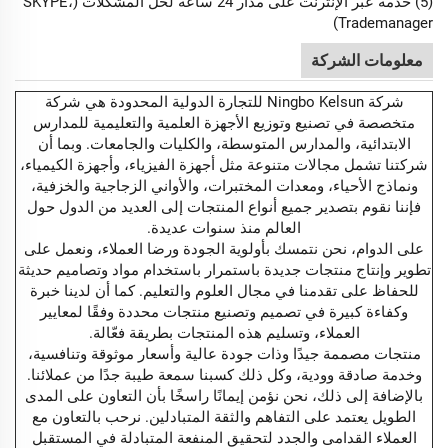
(5) خدمة عبر الإنترنت على مدار 24 ساعة لحل المشكلات (SKYPE،
Trademanager)
معلومات الشركة
شركة Ningbo Kelsun للتجارة الدولية المحدودة هي شركة
متخصصة في تصنيع وتوزيع الأجهزة العلمية والتعليمية للمدارس
الابتدائية، والمدارس المتوسطة، والكليات والجامعات. وبما أن
شركتنا تشمل مجالات متنوعة مثل أجهزة الفيزياء، وأجهزة الكيمياء،
ونماذج الأحياء، ومعدات المختبرات، والأواني الزجاجية والخزفية،
فإننا نقوم بتصدير جميع أنواع المنتجات إلى العديد من الدول حول
العالم منذ سنوات عديدة.
على الدوام، نحن نتمسك بأولوية الجودة ورضا العملاء، ونعمل على
تطوير وإنتاج منتجات جديدة باستمرار باستخدام مواد وتصاميم حديثة
للحفاظ على تقدمنا في مجال العلوم والتعليم. كما أن لدينا خبرة
وكفاءة كبيرة في تصميم وتصنيع منتجات محددة وفقًا لمعايير
العملاء، وتسليم هذه المنتجات بطريقة فعّالة.
منتجات مصممة جيدًا وذات جودة عالية وأسعار موثوقة وتنافسية،
وخدمة صادقة وودية، وكل ذلك كسبنا سمعة طيبة جدًا من عملائنا.
بالإضافة إلى ذلك، نحن نؤمن إيمانًا راسخًا بأن التعاون على المدى
الطويل يعتمد على التفاهم والثقة المتبادلين. نرحب بالتعاون مع
العملاء القدامى والجدد لتحقيق المنفعة المتبادلة في المستقبل