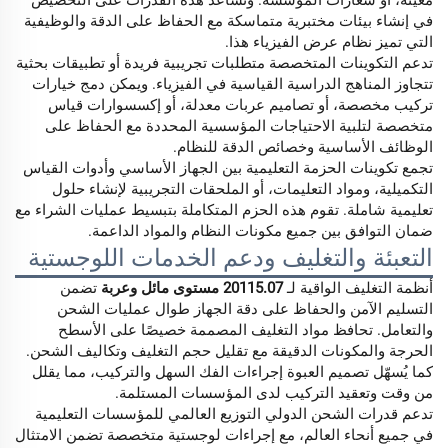
معينة، أو شعارات المؤسسة. وتساعد هذه القدرات على التخصيص
في إنشاء بيئات مختبرية متماسكة مع الحفاظ على الدقة والوظيفية
التي تميز نظام عرض الفيزياء هذا.
تدعم التكوينات المتخصصة متطلبات تجريبية فريدة أو تطبيقات بحثية
تتجاوز المناهج الدراسية القياسية في الفيزياء. ويمكن دمج خيارات
تركيب مخصصة، أو تصاميم عربات معدلة، أو إكسسوارات قياس
متخصصة لتلبية الاحتياجات المؤسسية المحددة مع الحفاظ على
الوظائف الأساسية وخصائص الدقة للنظام.
تجمع تكوينات الحزمة التعليمية بين الجهاز الأساسي وأدوات القياس
التكميلية، ومواد التعليمات، أو الملحقات التجريبية لإنشاء حلول
تعليمية شاملة. تقوم هذه الحزم المتكاملة بتبسيط عمليات الشراء مع
ضمان التوافق بين جميع مكونات النظام والمواد الداعمة.
التعبئة والتغليف ودعم الخدمات اللوجستية
أنظمة التغليف الواقية لـ
20115.07 مستوى مائل وعربة
تضمن
التسليم الآمن والحفاظ على دقة الجهاز طوال عمليات الشحن
والتعامل. تحافظ مواد التغليف المصممة خصيصًا على الأسطح
الحرجة والمكونات الدقيقة مع تقليل حجم التغليف وتكاليف الشحن.
كما يُسهّل تصميم العبوة إجراءات الفك السهل والتركيب، مما يقلل
من وقت وتعقيد التركيب لدى المؤسسات المستلمة.
تدعم قدرات الشحن الدولي التوزيع العالمي للمؤسسات التعليمية
في جميع أنحاء العالم، مع إجراءات لوجستية متخصصة تضمن الامتثال