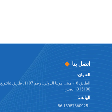
اتصل بنا
العنوان:
الطابق 18، مبنى هوييا الدولي، رقم 
315100، الصين.
الهاتف:
+86-18957860925