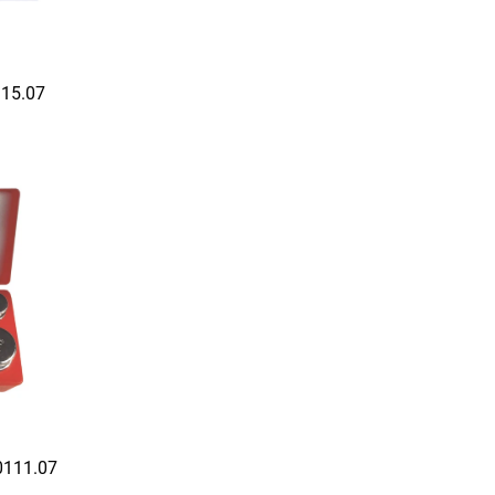
20115.07 مستوى م
20111.07 مجموعة أوزان ال