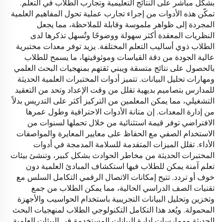
بشكل مباشر على النتائج التعليمية وتجارب الطلاب في التعلم.
تمكّن هذه الأدوات من إجراء تجارب عملية تحول المفاهيم العلمية
المجردة إلى ظواهر ملموسة وقابلة للملاحظة، مما يجعل
النظريات المعقدة أكثر سهولة ووضوحًا وتُسهل تذكرها لدى
الطلاب ذوي أساليب التعلم المختلفة. يزيد توفر معدات مختبرية
عالية الجودة من دقة القياسات وموثوقيتها، ما يسمح للطلاب
بالحصول على نتائج متسقة ويبني ثقتهم بمنهجيات البحث العلمي
ومهارات تحليل البيانات. تتميز أدوات المختبرات العلمية الحديثة
للمدارس بتصاميم بديهية تقلل من وقت الإعداد وتحد من التعقيد
التشغيلي، مما يمكن المعلمين من التركيز أكثر على التدريس بدلاً
من إدارة المعدات. إن متانة الأدوات الاحترافية وطول عمرها
الافتراضي توفر قيمة استثنائية من خلال تحملها لسنوات من
الاستخدام الصفي مع الحفاظ على معايير المعايرة والمواصفات
الأداء. تقلل الميزات المتقدمة للسلامة المدمجة في أدوات
المختبرات الحديثة من مخاطر الحوادث بشكل كبير، وتنشئ بيئات
تعلم آمنة يمكن للطلاب فيها استكشاف المبادئ العلمية دون
خوف أو تردد. تتيح إمكانات الاتصال الرقمي التكامل السلس مع
تقنيات الصف الدراسي الحالية، مما يمكن الطلاب من جمع
وتخزين وتحليل البيانات التجريبية باستخدام الحواسيب والأجهزة
المحمولة. ويُعد هذا التكامل التكنولوجي الطلاب لمنهجيات البحث
الحديثة وممارسات إدارة البيانات المستخدمة في البيئات العلمية