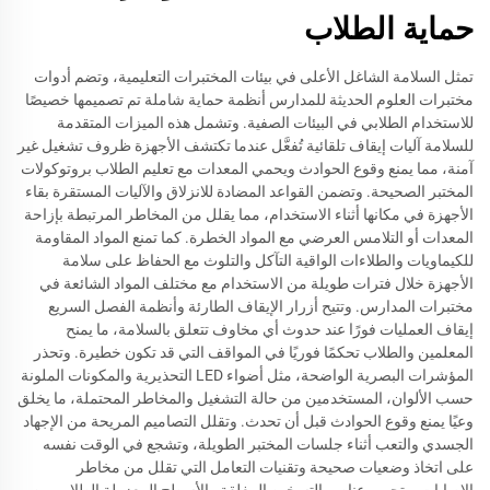
حماية الطلاب
تمثل السلامة الشاغل الأعلى في بيئات المختبرات التعليمية، وتضم أدوات
مختبرات العلوم الحديثة للمدارس أنظمة حماية شاملة تم تصميمها خصيصًا
للاستخدام الطلابي في البيئات الصفية. وتشمل هذه الميزات المتقدمة
للسلامة آليات إيقاف تلقائية تُفعَّل عندما تكتشف الأجهزة ظروف تشغيل غير
آمنة، مما يمنع وقوع الحوادث ويحمي المعدات مع تعليم الطلاب بروتوكولات
المختبر الصحيحة. وتضمن القواعد المضادة للانزلاق والآليات المستقرة بقاء
الأجهزة في مكانها أثناء الاستخدام، مما يقلل من المخاطر المرتبطة بإزاحة
المعدات أو التلامس العرضي مع المواد الخطرة. كما تمنع المواد المقاومة
للكيماويات والطلاءات الواقية التآكل والتلوث مع الحفاظ على سلامة
الأجهزة خلال فترات طويلة من الاستخدام مع مختلف المواد الشائعة في
مختبرات المدارس. وتتيح أزرار الإيقاف الطارئة وأنظمة الفصل السريع
إيقاف العمليات فورًا عند حدوث أي مخاوف تتعلق بالسلامة، ما يمنح
المعلمين والطلاب تحكمًا فوريًا في المواقف التي قد تكون خطيرة. وتحذر
المؤشرات البصرية الواضحة، مثل أضواء LED التحذيرية والمكونات الملونة
حسب الألوان، المستخدمين من حالة التشغيل والمخاطر المحتملة، ما يخلق
وعيًا يمنع وقوع الحوادث قبل أن تحدث. وتقلل التصاميم المريحة من الإجهاد
الجسدي والتعب أثناء جلسات المختبر الطويلة، وتشجع في الوقت نفسه
على اتخاذ وضعيات صحيحة وتقنيات التعامل التي تقلل من مخاطر
الإصابات. وتحمي عناصر التسخين المغلقة والأسطح المعزولة الطلاب من