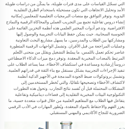
التي تسجّل القياسات على مدى فترات طويلة، ما يمكّن من دراسات طويلة
الأمد وتحليل الاتجاهات التي تكون مستحيلة باستخدام الطرق التقليدية
اليدوية. وتوفر التوافق مع منصات البرمجيات التعليمية للمعلمين إمكانية
إنشاء دروس تفاعلية تجمع بين التجريب العملي والمحاكاة الرقمية والنماذج
الافتراضية. وتدعم أدوات المختبر العلمي هذه أنظمة التخزين القائمة على
الحوسبة السحابية، حيث يمكن حفظ البيانات التجريبية والوصول إليها
ومشاركتها بين الطلاب والمدرسين، ما يسهل مشاريع البحث التعاونية
وعمليات المراجعة من قبل الأقران. وتشمل الواجهات الرقمية المتطورة
عناصر تحكم تعمل باللمس، ما يبسّط التشغيل ويقلل من منحنى التّعلم
المرتبط بالمعدات المخبرية المعقدة. وتوفر دمج ميزات الذكاء الاصطناعي
دروساً إرشادية ومساعدة في استكشاف الأخطاء، مما يساعد الطلاب على
تنفيذ الإجراءات التجريبية بشكل مستقل مع بناء الثقة في قدراتهم العلمية.
وتشمل بروتوكولات ضبط الجودة المدمجة في الأجهيز الذكية أنظمة
لاكتشاف الأخطاء وتصحيحها تلقائيًا، والتي تُخطر المستخدمين إلى
المشكلات المحتملة قبل أن تُفسد نتائج التجارب. وتحول هذه التطورات
التكنولوجية البيئات المخبرية التقليدية إلى فضاءات ديناميكية وتفاعلية
يتفاعل فيها الطلاب مع المفاهيم العلمية من خلال قنوات متعددة حسية، ما
يعزز الفهم والاحتفاظ بالمواد المعقدة، ويُطور المهارات في الأدب الرقمي
الضرورية للنجاح الأكاديمي والمهني المستقبلي.