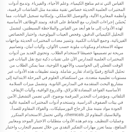
القياس التي تدعم مناهج الكيمياء، وعلم الأحياء، والفيزياء. وتدمج أدوات
المختبرات العلمية الحديثة خصائص تقنية متقدمة مثل الشاشات الرقمية،
وأنظمة المعايرة الآلية، والتوصيل اللاسلكي، وإمكانية تسجيل البيانات، مما
يُحسّن إجراءات التجارب مع الحفاظ على الدقة. وتمتد الوظائف الأساسية
لهذه الأدوات إلى ما هو أبعد من القياس والملاحظة البسيطتين، لتشمل
التحليل الكيميائي الدقيق، وفحص العينات البيولوجية، واختبار الخصائص
الفيزيائية، وجمع البيانات الكمية. وتتميز معدات المختبرات الحديثة بواجهات
سهلة الاستخدام ومكونات ملونة حسب الألوان، وآليات أمان، وتصاميم
مريحة تم تصميمها خصيصًا لاستخدام الطلاب. وتحتوي العديد من أدوات
المختبرات العلمية للمدارس الآن على تقنيات ذكية تتيح نقل البيانات في
الوقت الفعلي إلى الحواسيب والأجهزة اللوحية، مما يمكن الطلاب من
تحليل النتائج رقميًا وإعداد تقارير شاملة. وتمتد تطبيقات هذه الأدوات عبر
مستويات تعليمية متعددة، من استكشاف العلوم في المرحلة الابتدائية إلى
مشاريع البحث المتقدمة في المدارس الثانوية. وتشمل ميزات السلامة
الأساسية القواعد المضادة للانزلاق، والدروع الواقية، وآليات الإيقاف
التلقائي، ومؤشرات التحذير المرقمة بوضوح، التي تضمن التشغيل الآمن
في بيئات الصفوف الدراسية. وتستخدم أدوات المختبرات العلمية عالية
الجودة مواد متينة مثل الزجاج البورسيليكات، والفولاذ المقاوم للصدأ،
والبلاستيك المقاوم لل chemicals، والتي تحتمل الاستخدام المتكرر
وعمليات التنظيف. وتدعم هذه الأدوات متطلبات الاختبار الموحد ومعايير
المناهج، بينما تعزز مهارات التفكير النقدي من خلال تصميم التجارب واختبار