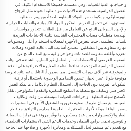
واحتياجاتها الدنيا للصيانة، وهي مصممة خصيصًا للاستخدام الكثيف في
الفصول الدراسية. تستخدم هذه الأدوات مواد عالية الجودة مثل الزجاج
البورسليكي، ومكونات من الفولاذ المقاوم للصدأ، وبوليمرات عالية
المستوى، التي تتحمل التعرض المتكرر للمواد الكيميائية والتقلبات الحرارية
والإجهاد الفيزيائي الناتج عن التعامل من قبل الطلاب. تتجاوز مواصفات
الهندسة متطلبات معدات المختبرات القياسية لتلبية الاحتياجات الفريدة
للبيئات التعليمية، حيث تتعرض الأجهزة لمعدلات استخدام أعلى ومستويات
مهارة متفاوتة بين المشغلين. تتضمن أساليب البناء عالية الجودة وصلات
معززة وأغلفة مقاومة للصدمات وحواجز واقية تمنع التلف الناتج عن
السقوط العرضي أو الاصطدامات أو التعامل غير السليم، الشائعة في بيئات
الفصول الدراسية المزدحمة. تحافظ أنظمة المعايرة الاحترافية على الدقة
والموثوقية عبر آلاف دورات التشغيل، مما يضمن أداءً ثابتًا يدعم نتائج تجريبية
موثوقة طوال عمر الجهاز. تسمح التصاميم الوحدوية باستبدال أو ترقية
المكونات الفردية دون الحاجة إلى استبدال النظام بالكامل، ما يمدّد العمر
الافتراضي ويتكيف مع متطلبات المناهج المتغيرة والتقدم التكنولوجي. تقلل
الأسطح سهلة التنظيف وإجراءات الصيانة المبسطة من وقت وتكاليف
الصيانة، مع ضمان ظروف صحية ضرورية للتشغيل الآمن في المختبرات.
يضمن البناء الموحّد لأدوات المختبرات العلمية للمدارس التوافق مع قطع
الغيار والإكسسوارات من عدة مصنّعين، ما يوفّر مرونة في قرارات الصيانة
والتوسيع. تحمي برامج الضمان وخدمات الدعم الفني الاستثمارات التعليمية،
مع تقديم دعم مستمر لحل المشكلات ومعايرة الأجهزة وإصلاحها عند الحاجة