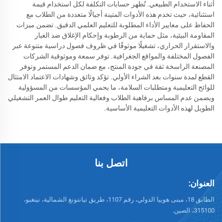
أثناء الاستخدام الطبيعي. تُظهر حسابات التكلفة لكل استخدام قيمة
استثنائية، حيث تخدم هذه الأدوات المتينة أجيالًا متعددة من الطلاب مع
الحفاظ على معايير الأداء المطلوبة للتعليم العلمي الدقيق. تضمن ميزات
المقاومة البيئية، مثل حماية من الرطوبة وإحكام الإغلاق ضد الغبار
والاستقرار الحراري، تشغيلًا موثوقًا في ظروف فصول دراسية متنوعة عبر
الفصول المختلفة والمواقع الجغرافية. توفر سمعة وموثوقية الشركات
المصنعة الراسخة ثقة في جودة المنتج، مع ضمان الدعم المستمر وتوفر
القطع لمدة سنوات بعد الشراء الأولي. تؤكد وثائق وشهادات الاعتماد الامتثال
للوائح التعليمية ومتطلبات السلامة، ما يحمي المؤسسات من المسؤولية
ويضمن عدم المساس برفاهية الطلاب وفعالية التعليم طوال العمر التشغيلي
الطويل لهذه الأدوات التعليمية الأساسية.
اتصل بنا
العنوان:
الطابق 18، مبنى هوييا الدولي، رقم 1107، طريق تيانتونغ الشمالية، نينغبو،
315100، الصين.