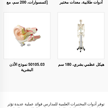
أدوات طلابية، معدات مختبر
إكسسوارات، 200 سم، مع
علوم المواد مع قياس درجة
منفاخ هواء، مع مؤقت رقمي
الحرارة
هيكل عظمي بشري، 180 سم
50105.03 نموذج الأذن
البشرية
توفر أدوات المختبرات العلمية للمدارس فوائد عملية عديدة تؤثر