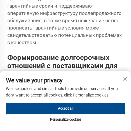
гарантийные сроки и поддерживают
оперативную инфраструктуру послепродажного
обслуживания; в то же время нежелание четко
прописать гарантийные условия может
свидетельствовать о потенциальных проблемах
с качеством.
Формирование долгосрочных
отношений с поставщиками для
обеспечения устойчивого
We value your privacy
качества
We use cookies and similar tools to provide our services. If you
Мониторинг эффективности и
don't want to accept all cookies, click Personalize cookies.
постоянное совершенствование
Внедрение карточек поставщиков,
Accept all
отслеживающих соблюдение сроков поставки,
Personalize cookies
качество продукции, оперативность
ДОМАШНЯЯ
ТОВАРЫ
ЭЛЕКТРОННАЯ
ТЕЛЕФОН
реагирования и качество обслуживания, создаёт