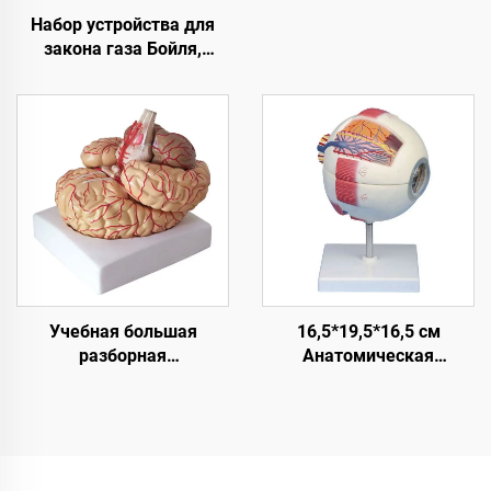
Набор устройства для
закона газа Бойля,
учебные материалы для
студентов, лабораторное
оборудование по науке о
материалах с
измерением
температуры
Учебная большая
16,5*19,5*16,5 см
разборная
Анатомическая
образовательная
разборная модель глаза
анатомическая
в натуральную величину,
медицинская модель
6X, с орбитой
мозга