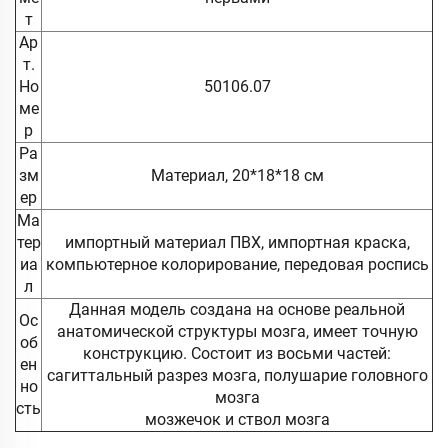
т
Ар
т.
Но
50106.07
ме
р
Ра
зм
Материал, 20*18*18 см
ер
Ма
тер
импортный материал ПВХ, импортная краска,
иа
компьютерное колорирование, передовая роспись
л
Данная модель создана на основе реальной
Ос
анатомической структуры мозга, имеет точную
об
конструкцию. Состоит из восьми частей:
ен
сагиттальный разрез мозга, полушарие головного
но
мозга
сть
мозжечок и ствол мозга