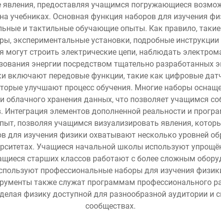
е явления, предоставляя учащимся погружающиеся возмо
на учебниках. Основная функция наборов для изучения фи
альные и тактильные обучающие опыты. Как правило, так
ры, экспериментальные установки, подробные инструкции
я могут строить электрические цепи, наблюдать электрома
азования энергии посредством тщательно разработанных эк
и включают передовые функции, такие как цифровые дат
торые улучшают процесс обучения. Многие наборы оснаще
и облачного хранения данных, что позволяет учащимся со
 Интеграция элементов дополненной реальности и прогр
пыт, позволяя учащимся визуализировать явления, котор
в для изучения физики охватывают несколько уровней об
ерситетах. Учащиеся начальной школы используют упрощё
учащиеся старших классов работают с более сложным обо
спользуют профессиональные наборы для изучения физики
трументы также служат программам профессионального раз
елая физику доступной для разнообразной аудитории и 
сообществах.