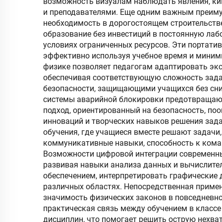
возможность визуалам наблюдать явления, ки
и преподавателями. Еще одним важным преиму
необходимость в дорогостоящем строительстве
образование без инвестиций в постоянную лаб
условиях ограниченных ресурсов. Эти портат
эффективно используя учебное время и миним
физике позволяет педагогам адаптировать экс
обеспечивая соответствующую сложность зада
безопасности, защищающими учащихся без сни
системы аварийной блокировки предотвращают 
подход, ориентированный на безопасность, по
инноваций и творческих навыков решения зад
обучения, где учащиеся вместе решают задачи
коммуникативные навыки, способность к кома
Возможности цифровой интеграции современных
развивая навыки анализа данных и вычислит
обеспечением, интерпретировать графические
различных областях. Непосредственная приме
значимость физических законов в повседневно
практическая связь между обучением в класс
дисциплин, что помогает решить острую нехва