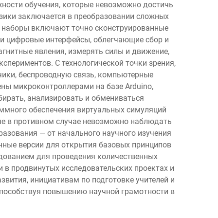
жности обучения, которые невозможно достичь
зики заключается в преобразовании сложных
ие наборы включают точно сконструированные
 и цифровые интерфейсы, облегчающие сбор и
гнитные явления, измерять силы и движение,
спериментов. С технологической точки зрения,
чики, беспроводную связь, компьютерные
ны микроконтроллерами на базе Arduino,
бирать, анализировать и обмениваться
аммного обеспечения виртуальных симуляций
ые в противном случае невозможно наблюдать
разования — от начального научного изучения
нные версии для открытия базовых принципов
рудованием для проведения количественных
 в продвинутых исследовательских проектах и
вития, инициативам по подготовке учителей и
способствуя повышению научной грамотности в