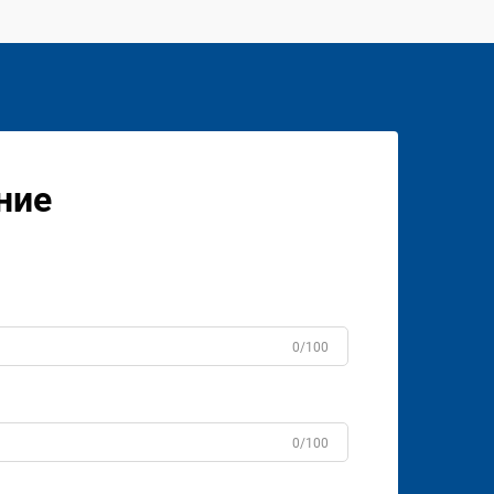
ние
0/100
0/100