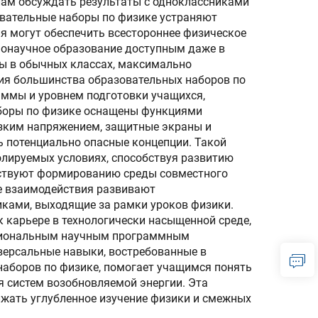
лам обсуждать результаты с одноклассниками
вательные наборы по физике устраняют
я могут обеспечить всестороннее физическое
ннонаучное образование доступным даже в
ты в обычных классах, максимально
ия большинства образовательных наборов по
аммы и уровнем подготовки учащихся,
аборы по физике оснащены функциями
зким напряжением, защитные экраны и
ь потенциально опасные концепции. Такой
олируемых условиях, способствуя развитию
обствуют формированию среды совместного
ые взаимодействия развивают
иками, выходящие за рамки уроков физики.
 карьере в технологически насыщенной среде,
ссиональным научным программным
версальные навыки, востребованные в
наборов по физике, помогает учащимся понять
я систем возобновляемой энергии. Эта
лжать углубленное изучение физики и смежных