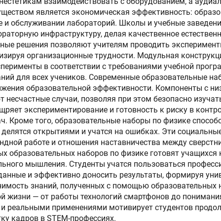
нестетикам взаимодействовать с оборудованием, а аудиа
ществом является экономическая эффективность: образо
 и обслуживании лабораторий. Школы и учебные заведени
ораторную инфраструктуру, делая качественное естестве
ивные решения позволяют учителям проводить эксперимен
изируя организационные трудности. Модульная конструкц
перименты в соответствии с требованиями учебной прогр
ний для всех учеников. Современные образовательные н
жения образовательной эффективности. Компоненты с ни
несчастные случаи, позволяя при этом безопасно изучат
ощряет экспериментирование и готовность к риску в контр
ач. Кроме того, образовательные наборы по физике спос
, делятся открытиями и учатся на ошибках. Эти социальн
ндной работе и отношения наставничества между сверстн
 образовательных наборов по физике готовят учащихся к
ельного мышления. Студенты учатся пользоваться профе
 данные и эффективно доносить результаты, формируя уни
нимость знаний, полученных с помощью образовательных 
й жизни — от работы технологий смартфонов до понимани
е и реальными применениями мотивирует студентов продо
тку кадров в STEM-профессиях.