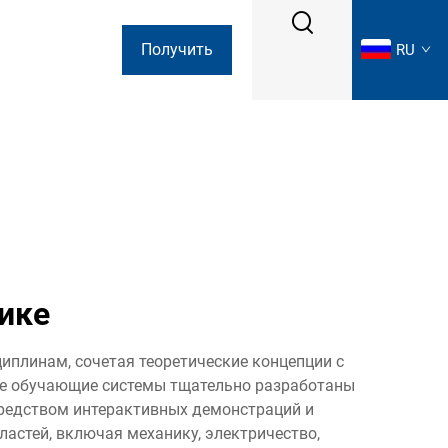
Получить
RU
коммерческое
предложение
ике
плинам, сочетая теоретические концепции с
ие обучающие системы тщательно разработаны
редством интерактивных демонстраций и
астей, включая механику, электричество,