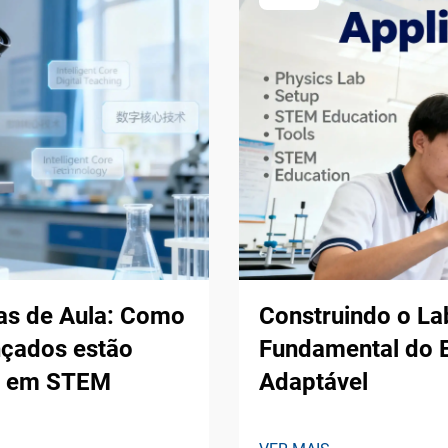
las de Aula: Como
Construindo o La
nçados estão
Fundamental do E
al em STEM
Adaptável