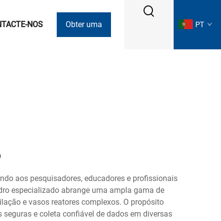
NTACTE-NOS
Obter uma
PT
Cotação
o
endo aos pesquisadores, educadores e profissionais
 vidro especializado abrange uma ampla gama de
tilação e vasos reatores complexos. O propósito
 seguras e coleta confiável de dados em diversas