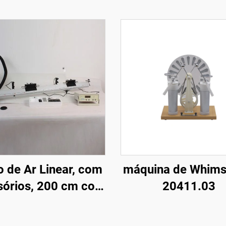
o de Ar Linear, com
máquina de Whims
sórios, 200 cm com
20411.03
rador de Ar, com
porizador Digital