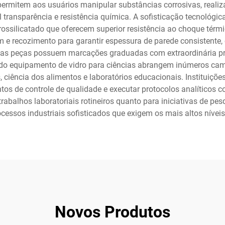
 permitem aos usuários manipular substâncias corrosivas, reali
transparência e resistência química. A sofisticação tecnológi
ssilicatado que oferecem superior resistência ao choque térmi
 e recozimento para garantir espessura de parede consistente, c
as peças possuem marcações graduadas com extraordinária pre
s do equipamento de vidro para ciências abrangem inúmeros campo
, ciência dos alimentos e laboratórios educacionais. Instituiç
tos de controle de qualidade e executar protocolos analíticos c
 trabalhos laboratoriais rotineiros quanto para iniciativas de 
cessos industriais sofisticados que exigem os mais altos níveis 
Novos Produtos