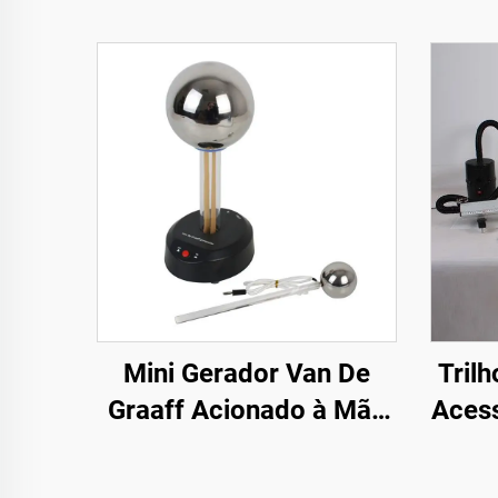
Mini Gerador Van De
Trilh
Graaff Acionado à Mão
Aces
para Educação
Sop
Tem