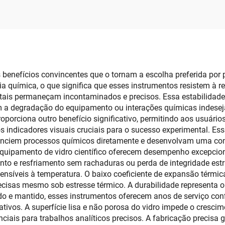
 benefícios convincentes que o tornam a escolha preferida por 
ia química, o que significa que esses instrumentos resistem à 
ntais permaneçam incontaminados e precisos. Essa estabilidad
 a degradação do equipamento ou interações químicas indesej
roporciona outro benefício significativo, permitindo aos usuári
 indicadores visuais cruciais para o sucesso experimental. Ess
esenciem processos químicos diretamente e desenvolvam uma co
 equipamento de vidro científico oferecem desempenho excepcio
to e resfriamento sem rachaduras ou perda de integridade estr
 sensíveis à temperatura. O baixo coeficiente de expansão térmic
cisas mesmo sob estresse térmico. A durabilidade representa
 e mantido, esses instrumentos oferecem anos de serviço confi
vos. A superfície lisa e não porosa do vidro impede o crescime
ciais para trabalhos analíticos precisos. A fabricação precisa 