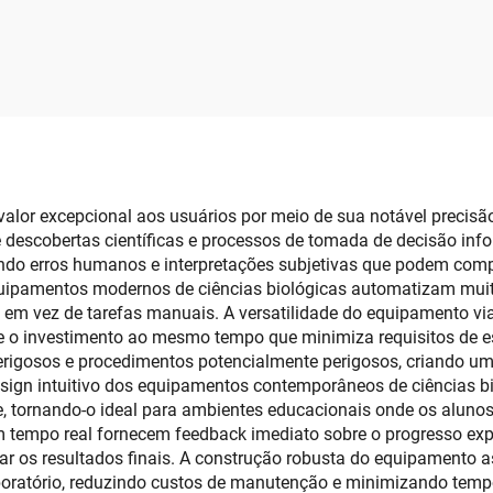
ômico Educacional
Fatias para Ensino
alor excepcional aos usuários por meio de sua notável precisã
descobertas científicas e processos de tomada de decisão in
ando erros humanos e interpretações subjetivas que podem comp
equipamentos modernos de ciências biológicas automatizam mu
o em vez de tarefas manuais. A versatilidade do equipamento vi
re o investimento ao mesmo tempo que minimiza requisitos de 
erigosos e procedimentos potencialmente perigosos, criando u
 design intuitivo dos equipamentos contemporâneos de ciências 
e, tornando-o ideal para ambientes educacionais onde os aluno
 tempo real fornecem feedback imediato sobre o progresso exp
ar os resultados finais. A construção robusta do equipamento
oratório, reduzindo custos de manutenção e minimizando tempo