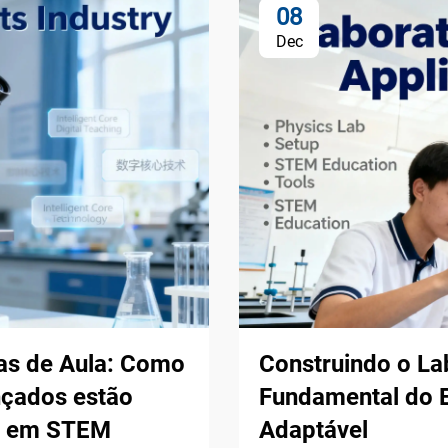
08
Dec
las de Aula: Como
Construindo o La
nçados estão
Fundamental do E
al em STEM
Adaptável