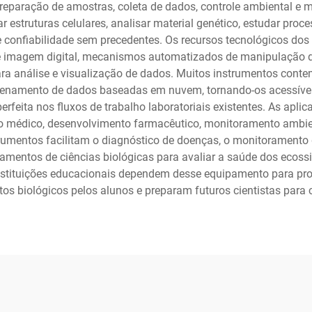
reparação de amostras, coleta de dados, controle ambiental e m
struturas celulares, analisar material genético, estudar process
confiabilidade sem precedentes. Os recursos tecnológicos dos
 imagem digital, mecanismos automatizados de manipulação de
ra análise e visualização de dados. Muitos instrumentos con
enamento de dados baseadas em nuvem, tornando-os acessíveis a
eita nos fluxos de trabalho laboratoriais existentes. As aplic
médico, desenvolvimento farmacêutico, monitoramento ambienta
trumentos facilitam o diagnóstico de doenças, o monitoramento 
pamentos de ciências biológicas para avaliar a saúde dos ecossi
nstituições educacionais dependem desse equipamento para pro
 biológicos pelos alunos e preparam futuros cientistas para car