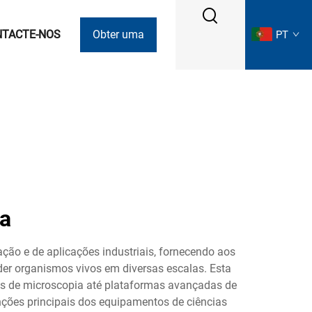
NTACTE-NOS
Obter uma
PT
Cotação
ca
ão e de aplicações industriais, fornecendo aos
der organismos vivos em diversas escalas. Esta
os de microscopia até plataformas avançadas de
unções principais dos equipamentos de ciências