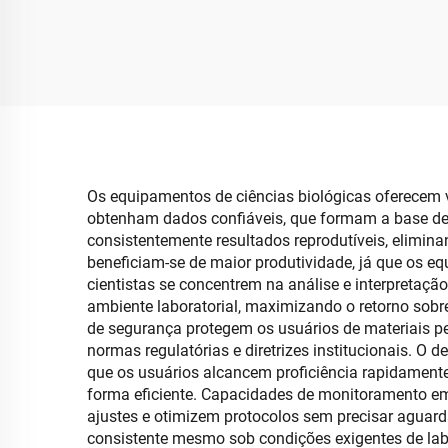
Soprador de Ar, com
Anat
Temporizador Digital
em 
Os equipamentos de ciências biológicas oferecem v
obtenham dados confiáveis, que formam a base de 
consistentemente resultados reprodutíveis, elimin
beneficiam-se de maior produtividade, já que os 
cientistas se concentrem na análise e interpretaçã
ambiente laboratorial, maximizando o retorno sob
de segurança protegem os usuários de materiais p
normas regulatórias e diretrizes institucionais. O
que os usuários alcancem proficiência rapidament
forma eficiente. Capacidades de monitoramento em
ajustes e otimizem protocolos sem precisar aguard
consistente mesmo sob condições exigentes de lab