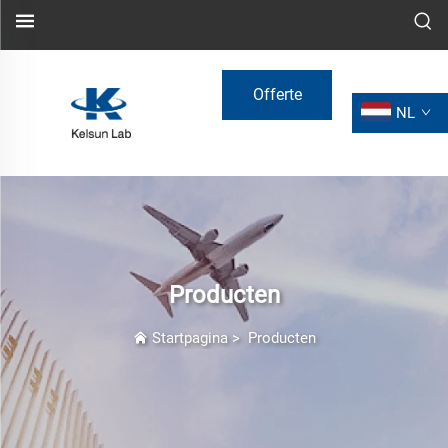
Offerte
NL
aanvragen
Producten
Startpagina
>
Producten