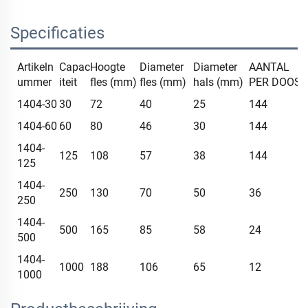
Specificaties
Artikeln
Capac
Hoogte
Diameter
Diameter
AANTAL
ummer
iteit
fles (mm)
fles (mm)
hals (mm)
PER DOOS
1404-30
30
72
40
25
144
1404-60
60
80
46
30
144
1404-
125
108
57
38
144
125
1404-
250
130
70
50
36
250
1404-
500
165
85
58
24
500
1404-
1000
188
106
65
12
1000