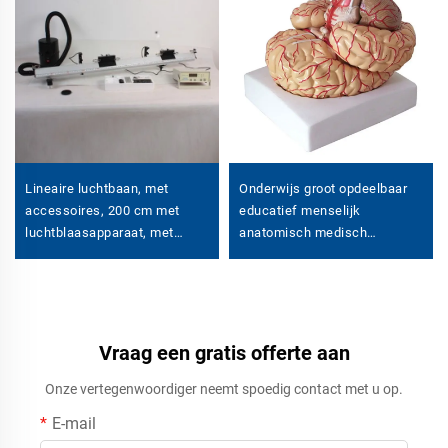
Lineaire luchtbaan, met
Onderwijs groot opdeelbaar
accessoires, 200 cm met
educatief menselijk
luchtblaasapparaat, met
anatomisch medisch
digitaal chronometer
hersenmodel
Vraag een gratis offerte aan
Onze vertegenwoordiger neemt spoedig contact met u op.
E-mail