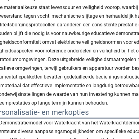
de materiaalkeuze staat levensduur en veiligheid voorop, waarb
weerstand tegen vocht, mechanische slijtage en herhaaldelijk 
iteitsborgingsprotocollen garanderen een consistente prestatie o
uden blijft die nodig is voor nauwkeurige educatieve demonstra
igheidsconformiteit omvat elektrische veiligheidsnormen voor 
igheidsaspecten voor roterende onderdelen en veiligheid bij het
ratoriumomgevingen. Deze uitgebreide veiligheidsmaatregelen m
atieve omgevingen, terwijl gebruikers en apparatuur worden b
mentatiepakketten bevatten gedetailleerde bedieningsinstructi
materiaal dat effectieve implementatie en langdurig betrouwba
onderwijsinstellingen de waarde van hun investering kunnen maxi
eemprestaties op lange termijn kunnen behouden.
rsonalisatie- en merkopties
Demonstratiemodel voor Waterkracht van het Waterkrachtdemon
rsteunt diverse aanpassingsmogelijkheden om specifieke educati