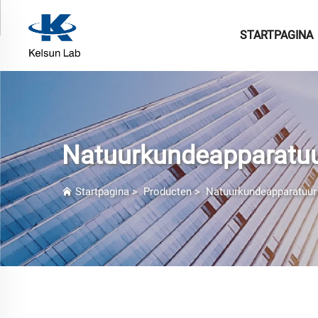
STARTPAGINA
Natuurkundeapparatu
Startpagina
>
Producten
>
Natuurkundeapparatuur