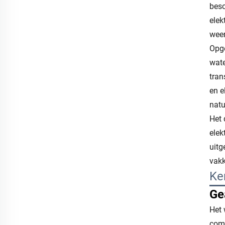
besc
elek
weer
Opge
wate
tran
en e
natu
Het 
elek
uitg
vakk
Ke
Ge
Het 
comm