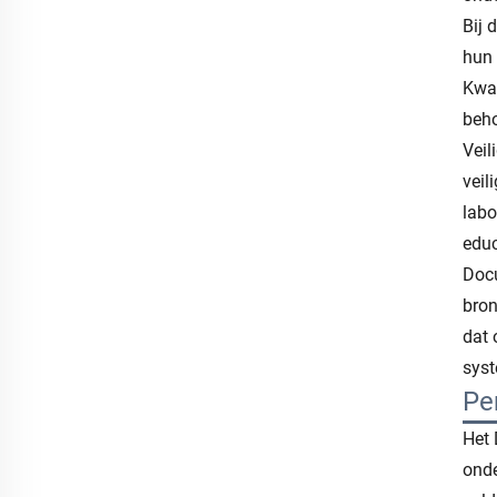
Bij 
hun 
Kwal
beho
Veil
veil
labo
educ
Docu
bron
dat 
syst
Pe
Het 
onde