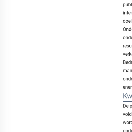
publ
inte
doel
Onde
onde
resu
verk
Bedr
mana
onde
ener
Kw
De p
vold
word
ond