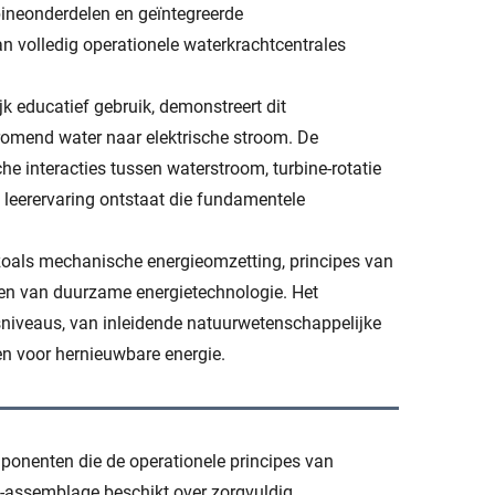
rbineonderdelen en geïntegreerde
n volledig operationele waterkrachtcentrales
 educatief gebruik, demonstreert dit
romend water naar elektrische stroom. De
 interacties tussen waterstroom, turbine-rotatie
 leerervaring ontstaat die fundamentele
zoals mechanische energieomzetting, principes van
gen van duurzame energietechnologie. Het
sniveaus, van inleidende natuurwetenschappelijke
n voor hernieuwbare energie.
onenten die de operationele principes van
e-assemblage beschikt over zorgvuldig