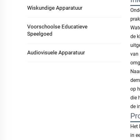
Wiskundige Apparatuur
Onde
prak
Voorschoolse Educatieve
Wate
Speelgoed
de k
uitg
Audiovisuele Apparatuur
van 
omg
Naar
demo
op h
die 
de i
Pr
Het 
in e