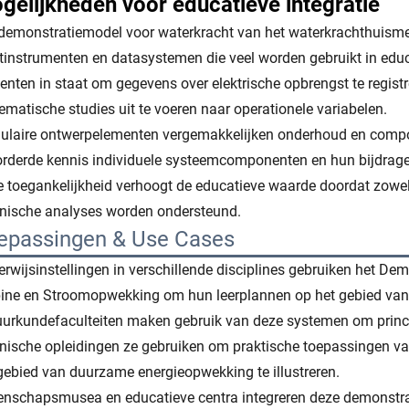
gelijkheden voor educatieve integratie
demonstratiemodel voor waterkracht van het waterkrachthuisme
instrumenten en datasystemen die veel worden gebruikt in educ
enten in staat om gegevens over elektrische opbrengst te regist
ematische studies uit te voeren naar operationele variabelen.
ulaire ontwerpelementen vergemakkelijken onderhoud en comp
rderde kennis individuele systeemcomponenten en hun bijdrage
 toegankelijkheid verhoogt de educatieve waarde doordat zowel 
nische analyses worden ondersteund.
epassingen & Use Cases
rwijsinstellingen in verschillende disciplines gebruiken het D
ine en Stroomopwekking om hun leerplannen op het gebied van h
urkundefaculteiten maken gebruik van deze systemen om princip
nische opleidingen ze gebruiken om praktische toepassingen v
gebied van duurzame energieopwekking te illustreren.
nschapsmusea en educatieve centra integreren deze demonstra