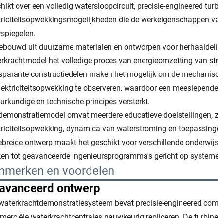
hikt over een volledig watersloopcircuit, precisie-engineered tu
triciteitsopwekkingsmogelijkheden die de werkeigenschappen va
spiegelen.
bouwd uit duurzame materialen en ontworpen voor herhaaldelijk
rkrachtmodel het volledige proces van energieomzetting van st
sparante constructiedelen maken het mogelijk om de mechanische
lektriciteitsopwekking te observeren, waardoor een meeslepende
urkundige en technische principes versterkt.
demonstratiemodel omvat meerdere educatieve doelstellingen, 
triciteitsopwekking, dynamica van waterstroming en toepassin
ebreide ontwerp maakt het geschikt voor verschillende onderwij
en tot geavanceerde ingenieursprogramma's gericht op systeme
nmerken en voordelen
avanceerd ontwerp
waterkrachtdemonstratiesysteem bevat precisie-engineered comp
erciële waterkrachtcentrales nauwkeurig repliceren. De turbin