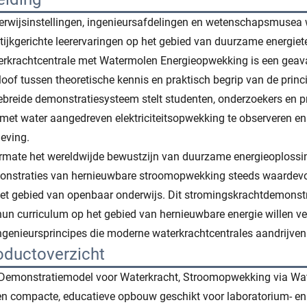
rwijsinstellingen, ingenieursafdelingen en wetenschapsmusea w
tijkgerichte leerervaringen op het gebied van duurzame energie
rkrachtcentrale met Watermolen Energieopwekking is een geav
loof tussen theoretische kennis en praktisch begrip van de princ
ebreide demonstratiesysteem stelt studenten, onderzoekers en 
met water aangedreven elektriciteitsopwekking te observeren en 
eving.
mate het wereldwijde bewustzijn van duurzame energieoplossing
nstraties van hernieuwbare stroomopwekking steeds waardevol
et gebied van openbaar onderwijs. Dit stromingskrachtdemonstra
hun curriculum op het gebied van hernieuwbare energie willen verb
ngenieursprincipes die moderne waterkrachtcentrales aandrijven
oductoverzicht
Demonstratiemodel voor Waterkracht, Stroomopwekking via Water
en compacte, educatieve opbouw geschikt voor laboratorium- e