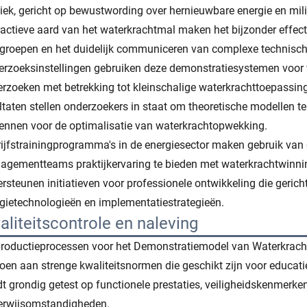
iek, gericht op bewustwording over hernieuwbare energie en mi
ractieve aard van het waterkrachtmal maken het bijzonder effect
groepen en het duidelijk communiceren van complexe technisc
rzoeksinstellingen gebruiken deze demonstratiesystemen voor v
rzoeken met betrekking tot kleinschalige waterkrachttoepassi
ltaten stellen onderzoekers in staat om theoretische modellen t
ennen voor de optimalisatie van waterkrachtopwekking.
ijfstrainingprogramma's in de energiesector maken gebruik van
gementteams praktijkervaring te bieden met waterkrachtwinni
rsteunen initiatieven voor professionele ontwikkeling die gerich
gietechnologieën en implementatiestrategieën.
aliteitscontrole en naleving
roductieprocessen voor het Demonstratiemodel van Waterkrachtc
oen aan strenge kwaliteitsnormen die geschikt zijn voor educat
t grondig getest op functionele prestaties, veiligheidskenmerk
erwijsomstandigheden.