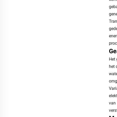
geba
gene
Tran
gede
ener
proc
Ge
Het 
het 
wate
omg
Vari
elek
van 
vers