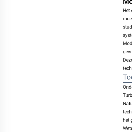
Mo
Het 
meet
stud
syst
Mod
gevo
Deze
tech
To
Onde
Turb
Natu
tech
het 
Wete