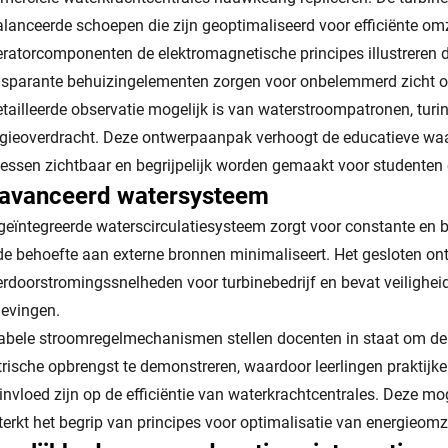
lanceerde schoepen die zijn geoptimaliseerd voor efficiënte omz
ratorcomponenten de elektromagnetische principes illustreren di
sparante behuizingelementen zorgen voor onbelemmerd zicht 
tailleerde observatie mogelijk is van waterstroompatronen, t
gieoverdracht. Deze ontwerpaanpak verhoogt de educatieve wa
essen zichtbaar en begrijpelijk worden gemaakt voor studenten
avanceerd watersysteem
geïntegreerde waterscirculatiesysteem zorgt voor constante en
de behoefte aan externe bronnen minimaliseert. Het gesloten o
rdoorstromingssnelheden voor turbinebedrijf en bevat veiligheid
evingen.
abele stroomregelmechanismen stellen docenten in staat om de
trische opbrengst te demonstreren, waardoor leerlingen praktijk
invloed zijn op de efficiëntie van waterkrachtcentrales. Deze mo
terkt het begrip van principes voor optimalisatie van energieomz