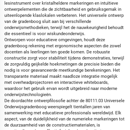
lesinstrument over kristalheldere markeringen en intuïtieve
ontwerpelementen die de zichtbaarheid en gebruiksgemak in
uiteenlopende klaslokalen verbeteren. Het universele ontwerp
van de gradenboog sluit aan bij verschillende
onderwijsmethodieken, terwijl het de nauwkeurigheid behoudt
die essentieel is voor wiskundeonderwijs.
Ontworpen voor educatieve omgevingen, houdt deze
gradenboog rekening met ergonomische aspecten die zowel
docenten als leerlingen ten goede komen. De robuuste
constructie zorgt voor stabiliteit tijdens demonstraties, terwijl
de zorgvuldig geijkelde hoekmetingen de precisie bieden die
nodig is voor geavanceerde meetkundige berekeningen. Het
transparante materiaal maakt naadloze integratie mogelijk
met overheadprojectoren en interactieve whiteboards,
waardoor het gebruik ervan wordt uitgebreid naar moderne
onderwijstechnologieën.
De doordachte ontwerpfilosofie achter de 80111.03 Universele
Onderwijsgradenboog weerspiegelt tientallen jaren van
samenwerking met educatieve professionals wereldwijd. Elk
aspect, van de duidelijkheid van de numerieke markeringen tot
de duurzaamheid van de constructiematerialen, is