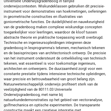
Universele Onderwijsgradenboog in talrijke
onderwijscontexten. Wiskundeklassen gebruiken dit precisie-
instrument voor demonstraties van hoekmetingen, oefeningen
in geometrische constructies en illustraties van
goniometrische functies. De duidelijkheid en nauwkeurigheid
van de gradenboog maken complexe wiskundige concepten
toegankelijker voor leerlingen, waardoor de kloof tussen
abstracte theorie en praktische toepassing wordt overbrugd.
Technische en ingenieursopleidingen integreren deze
gradenboog in lesprogramma's tekenen, mechanisch tekenen
en de basisprincipes van architectonisch ontwerp. De precisie
van het instrument ondersteunt de ontwikkeling van technisch
tekenen, wat essentieel is voor toekomstige ingenieurs,
architecten en ontwerpers. De duurzaamheid zorgt voor een
constante prestatie tijdens intensieve technische opleidingen,
waar precisie en betrouwbaarheid van groot belang zijn.
Natuurwetenschappelijk onderwijs profiteert sterk van de
veelzijdigheid van de 80111.03 Universele
Onderwijsgradenboog, met name bij
natuurkundedemonstraties op het gebied van vectoranalyse,
golfmechanica en optische experimenten. De transparante
constructie maakt een creatieve integratie met