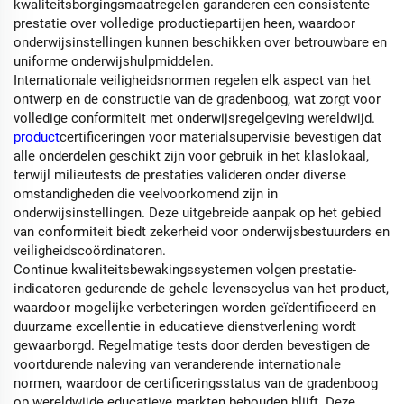
kwaliteitsborgingsmaatregelen garanderen een consistente
prestatie over volledige productiepartijen heen, waardoor
onderwijsinstellingen kunnen beschikken over betrouwbare en
uniforme onderwijshulpmiddelen.
Internationale veiligheidsnormen regelen elk aspect van het
ontwerp en de constructie van de gradenboog, wat zorgt voor
volledige conformiteit met onderwijsregelgeving wereldwijd.
product
certificeringen voor materialsupervisie bevestigen dat
alle onderdelen geschikt zijn voor gebruik in het klaslokaal,
terwijl milieutests de prestaties valideren onder diverse
omstandigheden die veelvoorkomend zijn in
onderwijsinstellingen. Deze uitgebreide aanpak op het gebied
van conformiteit biedt zekerheid voor onderwijsbestuurders en
veiligheidscoördinatoren.
Continue kwaliteitsbewakingssystemen volgen prestatie-
indicatoren gedurende de gehele levenscyclus van het product,
waardoor mogelijke verbeteringen worden geïdentificeerd en
duurzame excellentie in educatieve dienstverlening wordt
gewaarborgd. Regelmatige tests door derden bevestigen de
voortdurende naleving van veranderende internationale
normen, waardoor de certificeringsstatus van de gradenboog
op wereldwijde educatieve markten behouden blijft. Deze