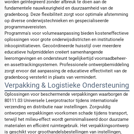
worden geïntegreerd zonder afbreuk te doen aan de
fundamentele nauwkeurigheid en duurzaamheid van de
gradenboog. Deze flexibiliteit zorgt voor optimale afstemming
op diverse onderwijstechnieken en gespecialiseerde
programmavereisten.
Programma's voor volumeaanpassing bieden kosteneffectieve
oplossingen voor grote onderwijsdistricten en institutionele
inkoopinitiatieven. Gecoördineerde huisstijl over meerdere
educatieve hulpmiddelen creëert samenhangende
leeromgevingen en ondersteunt tegelijkertijd voorraadbeheer-
en assettrackingsystemen. Professionele ontwerpbemiddeling
zorgt ervoor dat aanpassing de educatieve effectiviteit van de
gradenboog versterkt in plaats van vermindert.
Verpakking & Logistieke Ondersteuning
Oplossingen voor beschermende verpakkingen waarborgen de
80111.03 Universele Leerprotractor tijdens internationale
verzending en distributie naar instellingen. Zorgvuldig
ontworpen verpakkingen voorkomen schade tijdens transport,
terwijl het milieu-effect wordt geminimaliseerd door duurzame
materialen en efficiënt ruimtegebruik. Het verpakkingsontwerp
is geschikt voor groothandelsbestellingen van instellingen,