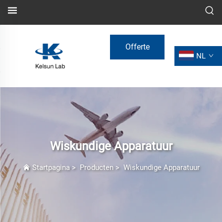
Offerte
NL
aanvragen
Wiskundige Apparatuur
Startpagina
>
Producten
>
Wiskundige Apparatuur