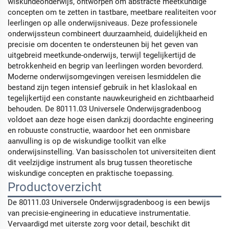
wiskundeonderwijs, ontworpen om abstracte meetkundige
concepten om te zetten in tastbare, meetbare realiteiten voor
leerlingen op alle onderwijsniveaus. Deze professionele
onderwijssteun combineert duurzaamheid, duidelijkheid en
precisie om docenten te ondersteunen bij het geven van
uitgebreid meetkunde-onderwijs, terwijl tegelijkertijd de
betrokkenheid en begrip van leerlingen worden bevorderd.
Moderne onderwijsomgevingen vereisen lesmiddelen die
bestand zijn tegen intensief gebruik in het klaslokaal en
tegelijkertijd een constante nauwkeurigheid en zichtbaarheid
behouden. De 80111.03 Universele Onderwijsgradenboog
voldoet aan deze hoge eisen dankzij doordachte engineering
en robuuste constructie, waardoor het een onmisbare
aanvulling is op de wiskundige toolkit van elke
onderwijsinstelling. Van basisscholen tot universiteiten dient
dit veelzijdige instrument als brug tussen theoretische
wiskundige concepten en praktische toepassing.
Productoverzicht
De 80111.03 Universele Onderwijsgradenboog is een bewijs
van precisie-engineering in educatieve instrumentatie.
Vervaardigd met uiterste zorg voor detail, beschikt dit