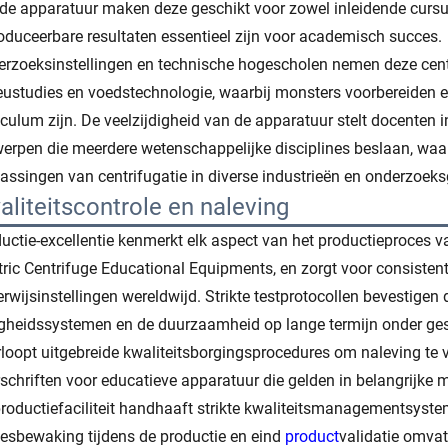
de apparatuur maken deze geschikt voor zowel inleidende curs
oduceerbare resultaten essentieel zijn voor academisch succes.
rzoeksinstellingen en technische hogescholen nemen deze cent
eustudies en voedstechnologie, waarbij monsters voorbereiden 
iculum zijn. De veelzijdigheid van de apparatuur stelt docenten
erpen die meerdere wetenschappelijke disciplines beslaan, waa
assingen van centrifugatie in diverse industrieën en onderzoek
aliteitscontrole en naleving
uctie-excellentie kenmerkt elk aspect van het productieproces 
tric Centrifuge Educational Equipments, en zorgt voor consisten
rwijsinstellingen wereldwijd. Strikte testprotocollen bevestigen 
igheidssystemen en de duurzaamheid op lange termijn onder ge
loopt uitgebreide kwaliteitsborgingsprocedures om naleving te v
schriften voor educatieve apparatuur die gelden in belangrijke 
roductiefaciliteit handhaaft strikte kwaliteitsmanagementsystem
esbewaking tijdens de productie en eind
product
validatie omvat