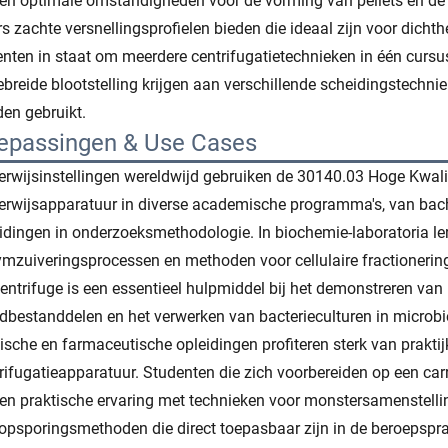
en optimale omstandigheden voor de vorming van pellets en de 
rs zachte versnellingsprofielen bieden die ideaal zijn voor dichth
nten in staat om meerdere centrifugatietechnieken in één curs
ebreide blootstelling krijgen aan verschillende scheidingstechn
en gebruikt.
epassingen & Use Cases
rwijsinstellingen wereldwijd gebruiken de 30140.03 Hoge Kwalit
rwijsapparatuur in diverse academische programma's, van bach
idingen in onderzoeksmethodologie. In biochemie-laboratoria le
mzuiveringsprocessen en methoden voor cellulaire fractionerin
entrifuge is een essentieel hulpmiddel bij het demonstreren van
dbestanddelen en het verwerken van bacterieculturen in microbi
sche en farmaceutische opleidingen profiteren sterk van praktij
rifugatieapparatuur. Studenten die zich voorbereiden op een car
gen praktische ervaring met technieken voor monstersamenstellin
opsporingsmethoden die direct toepasbaar zijn in de beroepspra