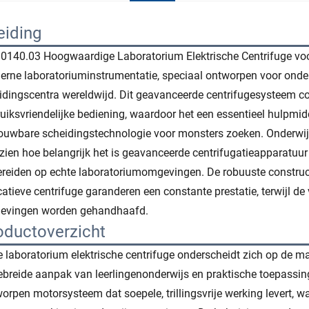
eiding
0140.03 Hoogwaardige Laboratorium Elektrische Centrifuge voo
rne laboratoriuminstrumentatie, speciaal ontworpen voor onder
idingscentra wereldwijd. Dit geavanceerde centrifugesysteem co
uiksvriendelijke bediening, waardoor het een essentieel hulpmid
ouwbare scheidingstechnologie voor monsters zoeken. Onderwij
zien hoe belangrijk het is geavanceerde centrifugatieapparatuu
ereiden op echte laboratoriumomgevingen. De robuuste constru
atieve centrifuge garanderen een constante prestatie, terwijl de
evingen worden gehandhaafd.
oductoverzicht
 laboratorium elektrische centrifuge onderscheidt zich op de m
ebreide aanpak van leerlingenonderwijs en praktische toepassing
orpen motorsysteem dat soepele, trillingsvrije werking levert, w