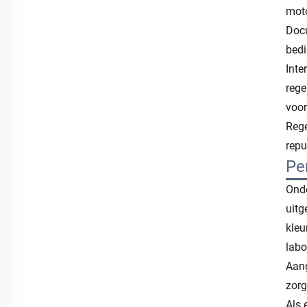
moto
Docu
bedi
Inte
rege
voor
Rege
repu
Pe
Onde
uitg
kleu
labo
Aang
zorg
Als 