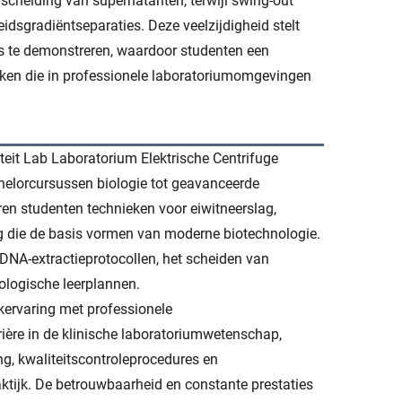
scheiding van supernatanten, terwijl swing-out
eidsgradiëntseparaties. Deze veelzijdigheid stelt
us te demonstreren, waardoor studenten een
ieken die in professionele laboratoriumomgevingen
eit Lab Laboratorium Elektrische Centrifuge
elorcursussen biologie tot geavanceerde
ren studenten technieken voor eiwitneerslag,
g die de basis vormen van moderne biotechnologie.
 DNA-extractieprotocollen, het scheiden van
ologische leerplannen.
kervaring met professionele
rière in de klinische laboratoriumwetenschap,
g, kwaliteitscontroleprocedures en
ktijk. De betrouwbaarheid en constante prestaties