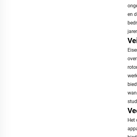
onge
en d
bedr
jare
Ve
Eise
over
roto
werk
bied
wann
stud
Ve
Het 
appa