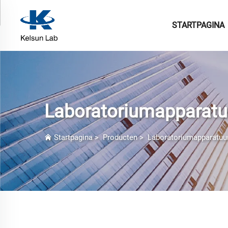
STARTPAGINA
Laboratoriumapparatu
Startpagina
>
Producten
>
Laboratoriumapparatuu