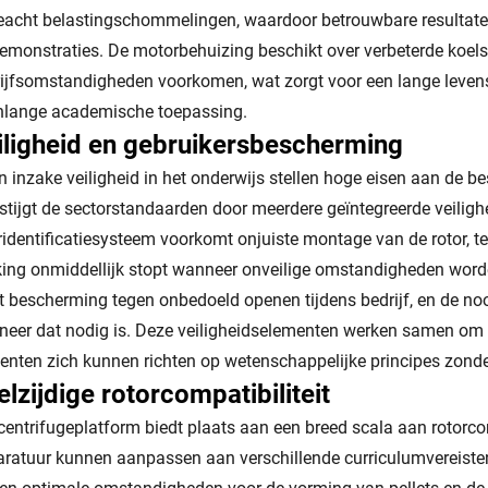
acht belastingschommelingen, waardoor betrouwbare resultat
emonstraties. De motorbehuizing beschikt over verbeterde koelsy
ijfsomstandigheden voorkomen, wat zorgt voor een lange levens
nlange academische toepassing.
iligheid en gebruikersbescherming
n inzake veiligheid in het onderwijs stellen hoge eisen aan de b
stijgt de sectorstandaarden door meerdere geïntegreerde veilig
ridentificatiesysteem voorkomt onjuiste montage van de rotor, 
ing onmiddellijk stopt wanneer onveilige omstandigheden worden
t bescherming tegen onbedoeld openen tijdens bedrijf, en de noo
eer dat nodig is. Deze veiligheidselementen werken samen om e
enten zich kunnen richten op wetenschappelijke principes zonder
elzijdige rotorcompatibiliteit
centrifugeplatform biedt plaats aan een breed scala aan rotorco
ratuur kunnen aanpassen aan verschillende curriculumvereisten