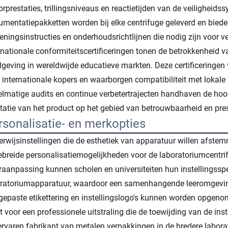
rprestaties, trillingsniveaus en reactietijden van de veiligheid
mentatiepakketten worden bij elke centrifuge geleverd en bieden 
eningsinstructies en onderhoudsrichtlijnen die nodig zijn voor vei
rnationale conformiteitscertificeringen tonen de betrokkenheid v
lgeving in wereldwijde educatieve markten. Deze certificeringen 
 internationale kopers en waarborgen compatibiliteit met lokale v
lmatige audits en continue verbetertrajecten handhaven de ho
tatie van het product op het gebied van betrouwbaarheid en pre
rsonalisatie- en merkopties
rwijsinstellingen die de esthetiek van apparatuur willen afstem
ebreide personalisatiemogelijkheden voor de laboratoriumcentr
raanpassing kunnen scholen en universiteiten hun instellingsspec
ratoriumapparatuur, waardoor een samenhangende leeromgeving o
epaste etikettering en instellingslogo's kunnen worden opgeno
t voor een professionele uitstraling die de toewijding van de inst
ervaren fabrikant van metalen verpakkingen in de bredere laborat