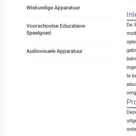
Wiskundige Apparatuur
Inl
De 3
Voorschoolse Educatieve
Speelgoed
mode
ople
gebr
Audiovisuele Apparatuur
betr
inge
te b
educ
omg
Pr
Deze
uitg
ontw