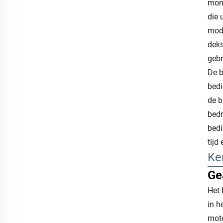
mons
die 
mode
deks
gebr
De b
bedi
de b
bedr
bedi
tijd
Ke
Ge
Het 
in h
moto