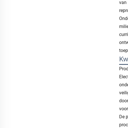
van 
repr
Onde
mili
curr
ontw
toep
Kw
Prod
Elec
onde
veil
door
voor
De p
proc