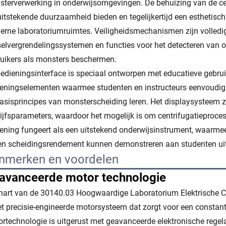
terverwerking in onderwijsomgevingen. De behuizing van de ce
uitstekende duurzaamheid bieden en tegelijkertijd een esthetisch 
rne laboratoriumruimtes. Veiligheidsmechanismen zijn volledi
elvergrendelingssystemen en functies voor het detecteren van o
uikers als monsters beschermen.
edieningsinterface is speciaal ontworpen met educatieve gebruik
eningselementen waarmee studenten en instructeurs eenvoudig 
asisprincipes van monsterscheiding leren. Het displaysysteem zo
ijfsparameters, waardoor het mogelijk is om centrifugatieprocess
ening fungeert als een uitstekend onderwijsinstrument, waarmee i
 en scheidingsrendement kunnen demonstreren aan studenten uit
nmerken en voordelen
avanceerde motor technologie
hart van de 30140.03 Hoogwaardige Laboratorium Elektrische Ce
et precisie-engineerde motorsysteem dat zorgt voor een constan
rtechnologie is uitgerust met geavanceerde elektronische regela