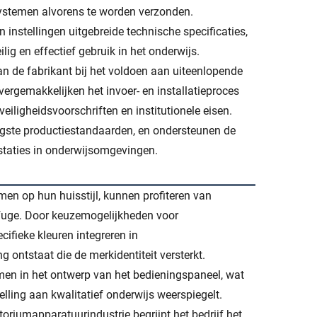
ssystemen alvorens te worden verzonden.
instellingen uitgebreide technische specificaties,
lig en effectief gebruik in het onderwijs.
an de fabrikant bij het voldoen aan uiteenlopende
vergemakkelijken het invoer- en installatieproces
eiligheidsvoorschriften en institutionele eisen.
ogste productiestandaarden, en ondersteunen de
staties in onderwijsomgevingen.
men op hun huisstijl, kunnen profiteren van
ifuge. Door keuzemogelijkheden voor
ifieke kleuren integreren in
ntstaat die de merkidentiteit versterkt.
men in het ontwerp van het bedieningspaneel, wat
elling aan kwalitatief onderwijs weerspiegelt.
oriumapparatuurindustrie begrijpt het bedrijf het