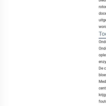
bied
roto
doce
uitg
word
To
Onde
Onde
ople
enzy
De c
bloe
Medi
cent
krij
fout