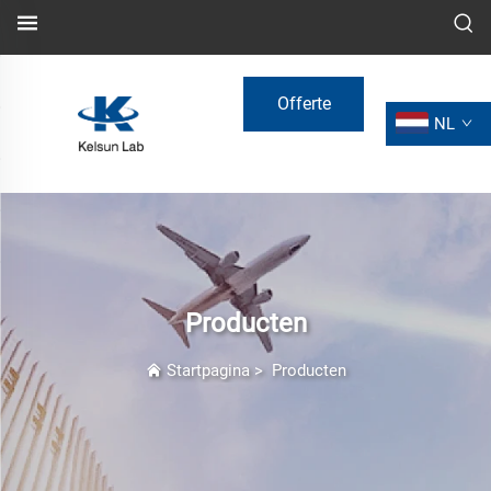
Offerte
NL
aanvragen
Producten
Startpagina
>
Producten