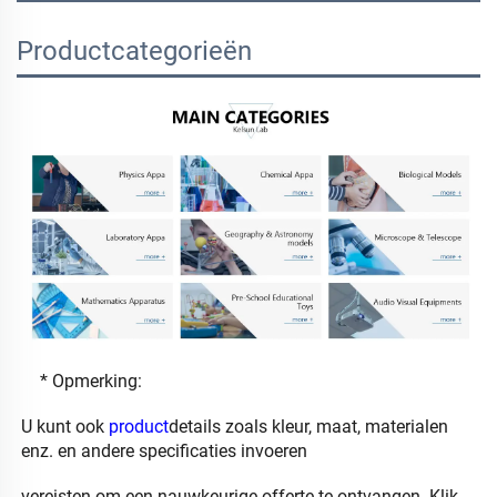
Productcategorieën
* Opmerking: 
U kunt ook 
product
details zoals kleur, maat, materialen 
enz. en andere specificaties invoeren 
vereisten om 
een nauwkeurige offerte te ontvangen. 
Klik 