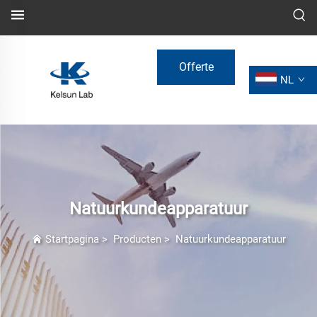
Offerte
NL
aanvragen
Natuurkundeapparatuur
Startpagina
>
Producten
>
Natuurkundeapparatuur