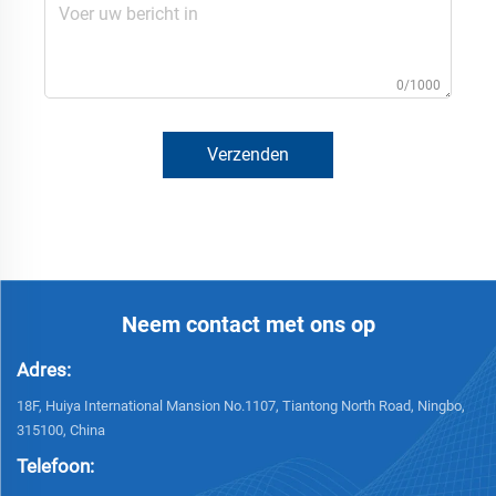
0/1000
Verzenden
Neem contact met ons op
Adres:
18F, Huiya International Mansion No.1107, Tiantong North Road, Ningbo,
315100, China
Telefoon: