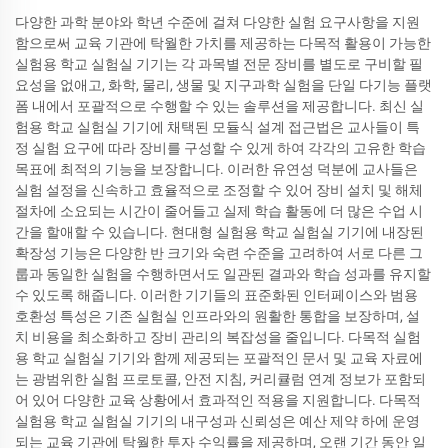
다양한 과학 분야와 학년 수준에 걸쳐 다양한 실험 요구사항을 지원
함으로써 교육 기관에 탁월한 가치를 제공하는 다목적 활용이 가능한
실험용 학교 실험실 기기는 각 과목별 전문 장비를 별도로 구비할 필
요성을 없애고, 화학, 물리, 생물 및 지구과학 실험을 단일 다기능 플랫
폼 내에서 포괄적으로 수행할 수 있는 솔루션을 제공합니다. 최신 실
험용 학교 실험실 기기에 채택된 모듈식 설계 접근법은 교사들이 특
정 실험 요구에 따라 장비를 구성할 수 있게 하여 각각의 고유한 학습
목표에 최적의 기능을 보장합니다. 이러한 유연성 덕분에 교사들은
실험 설정을 신속하고 효율적으로 조정할 수 있어 장비 설치 및 해체
절차에 소요되는 시간이 줄어들고 실제 학습 활동에 더 많은 수업 시
간을 할애할 수 있습니다. 현대형 실험용 학교 실험실 기기에 내장된
확장성 기능은 다양한 반 크기와 숙련 수준을 고려하여 서로 다른 그
룹과 동일한 실험을 수행하면서도 일관된 결과와 학습 성과를 유지할
수 있도록 해줍니다. 이러한 기기들의 표준화된 인터페이스와 범용
호환성 특성은 기존 실험실 인프라와의 원활한 통합을 보장하며, 설
치 비용을 최소화하고 장비 관리의 복잡성을 줄입니다. 다목적 실험
용 학교 실험실 기기와 함께 제공되는 포괄적인 문서 및 교육 자료에
는 광범위한 실험 프로토콜, 안전 지침, 커리큘럼 연계 정보가 포함되
어 있어 다양한 교육 상황에서 효과적인 적용을 지원합니다. 다목적
실험용 학교 실험실 기기의 내구성과 신뢰성은 예산 제약 하에 운영
되는 교육 기관에 탁월한 투자 수익률을 제공하며, 오랜 기간 동안 일