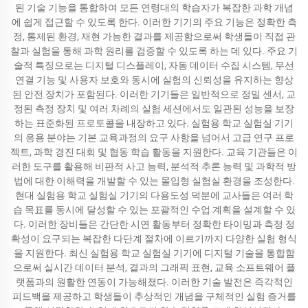
된 기술 기능을 통합하여 모든 연령대의 학습자가 복잡한 과학 개념
에 쉽게 접근할 수 있도록 한다. 이러한 기기의 주요 기능은 정확한 측
정, 통제된 환경, 재현 가능한 결과를 제공함으로써 학생들이 직접 관
찰과 실험을 통해 과학 원리를 검증할 수 있도록 하는 데 있다. 주요 기
술적 특징으로는 디지털 디스플레이, 자동 데이터 수집 시스템, 무선
연결 기능 및 사용자 보호와 동시에 실험의 신뢰성을 유지하는 향상
된 안전 장치가 포함된다. 이러한 기기들은 일반적으로 정밀 센서, 교
정된 측정 장치 및 여러 차례의 실험 세션에서도 일관된 성능을 보장
하는 표준화된 프로토콜을 내장하고 있다. 실험용 학교 실험실 기기
의 응용 분야는 기본 교육과정의 요구 사항을 넘어서 고급 연구 프로
젝트, 과학 경진 대회 및 협동 학습 활동을 지원한다. 교육 기관들은 이
러한 도구를 활용해 비판적 사고 능력, 분석적 추론 능력 및 과학적 방
법에 대한 이해력을 개발할 수 있는 몰입형 실험실 환경을 조성한다.
현대 실험용 학교 실험실 기기의 다용도성 덕분에 교사들은 여러 학
습 목표를 동시에 달성할 수 있는 포괄적인 수업 계획을 설계할 수 있
다. 이러한 장비들은 간단한 시연 활동부터 정확한 타이밍과 측정 정
확성이 요구되는 복잡한 다단계 절차에 이르기까지 다양한 실험 형식
을 지원한다. 최신 실험용 학교 실험실 기기에 디지털 기술을 통합함
으로써 실시간 데이터 분석, 결과의 그래픽 표현, 교육 소프트웨어 플
랫폼과의 원활한 연동이 가능해졌다. 이러한 기술 발전은 즉각적인
피드백을 제공하고 학생들이 추상적인 개념을 구체적인 실험 증거를