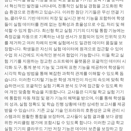
서 혁신적인 발전을 나타내며, 전통적인 실험실 경험을 고도화된 학
습 환경으로 전환하고 있습니다. 이러한 첨단 기기들은 무선 연결 기
능, 클라우드 기반 데이터 저장 및 실시간 분석 기능을 포함하여 학생
들이 실험 데이터를 전례 없는 정확성과 효율성으로 수집, 처리 및 해
석할 수 있게 합니다. 최신형 학교 실험 기기의 디지털 통합 기능에는
측정값을 자동으로 기록하는 내장 센서가 포함되어 있어 인위적 오차
를 제거하고 여러 차례의 반복 실험에서도 일관된 데이터 품질을 보
장합니다. 학생들은 자신의 실험 데이터에 원격으로 접근할 수 있어
수업 외 시간에도 지속적인 분석과 협업이 가능합니다. 이들 학교 실
험 기기를 지원하는 정교한 소프트웨어 플랫폼은 포괄적인 데이터 시
각화 도구, 통계 분석 기능 및 그래픽 표현 기능을 제공하여 학생들이
시각적 학습 방법을 통해 복잡한 과학적 관계를 이해할 수 있도록 돕
습니다. 이러한 디지털 기능은 학생 개개인이 자신의 속도에 맞춰 학
습하면서도 포괄적인 실험 기록과 분석 도구에 접근할 수 있도록 하
여 개인 맞춤형 학습을 지원합니다. 교사들은 디지털 학교 실험 기기
에 통합된 자동 채점 및 평가 기능의 혜택을 받으며, 이를 통해 학생들
의 성과, 실험 정확도 및 학습 진행 상황에 대한 상세한 보고서를 제공
받을 수 있습니다. 기존 교실 기술 인프라와의 호환성은 교육 관리 시
스템과의 원활한 통합을 보장하며, 교사들이 실험 결과를 보다 광범
위한 커리큘럼 평가에 포함시킬 수 있도록 합니다. 이러한 고급 학교
실험 기기의 클라우드 기반 저장 기능은 데이터 보존을 보장하고 장