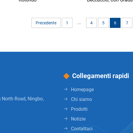
Stampa
...
Precedente
1
4
5
6
7
Collegamenti rapidi
Homepage
g North Road, Ningbo,
Chi siamo
Prodotti
Notizie
Contattaci