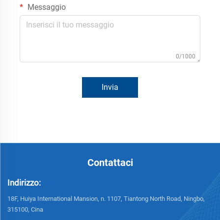
Messaggio
0/1000
Invia
Contattaci
Indirizzo:
18F, Huiya International Mansion, n. 1107, Tiantong North Road, Ningbo,
315100, Cina