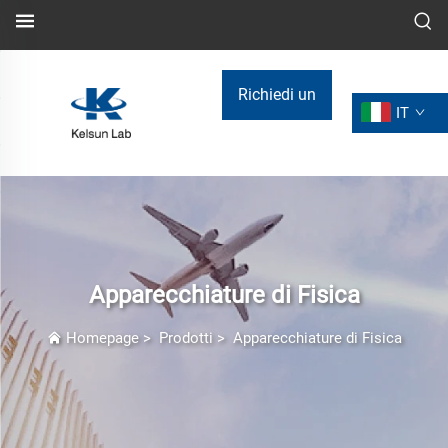
Richiedi un
IT
preventivo
Apparecchiature di Fisica
Homepage
>
Prodotti
>
Apparecchiature di Fisica