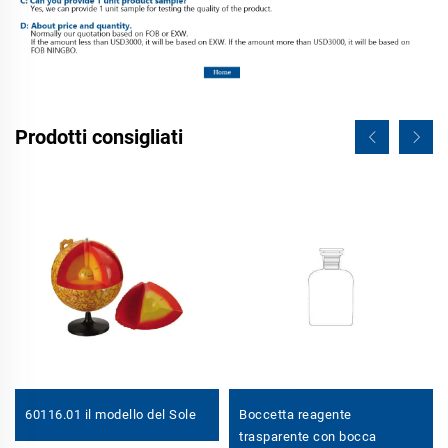
Prodotti consigliati
60116.01 il modello del Sole
Boccetta reagente
trasparente con bocca