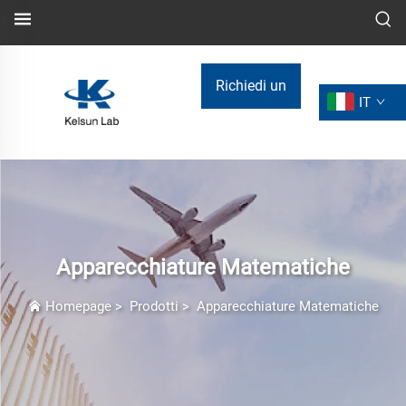
Richiedi un
IT
preventivo
Apparecchiature Matematiche
Homepage
>
Prodotti
>
Apparecchiature Matematiche