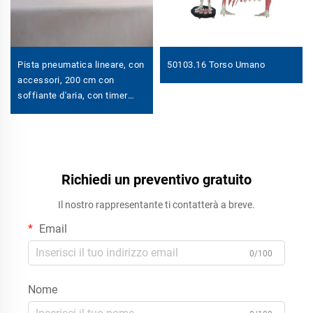
Pista pneumatica lineare, con
50103.16 Torso Umano
accessori, 200 cm con
soffiante d'aria, con timer
digitale
Richiedi un preventivo gratuito
Il nostro rappresentante ti contatterà a breve.
Email
0/100
Nome