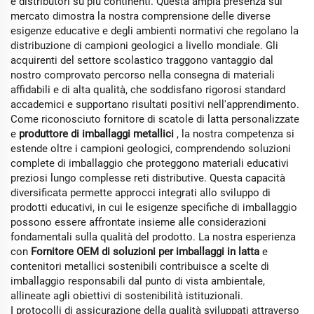
e distributori su più continenti. Questa ampia presenza sul
mercato dimostra la nostra comprensione delle diverse
esigenze educative e degli ambienti normativi che regolano la
distribuzione di campioni geologici a livello mondiale. Gli
acquirenti del settore scolastico traggono vantaggio dal
nostro comprovato percorso nella consegna di materiali
affidabili e di alta qualità, che soddisfano rigorosi standard
accademici e supportano risultati positivi nell'apprendimento.
Come riconosciuto
fornitore di scatole di latta personalizzate
e
produttore di imballaggi metallici
, la nostra competenza si
estende oltre i campioni geologici, comprendendo soluzioni
complete di imballaggio che proteggono materiali educativi
preziosi lungo complesse reti distributive. Questa capacità
diversificata permette approcci integrati allo sviluppo di
prodotti educativi, in cui le esigenze specifiche di imballaggio
possono essere affrontate insieme alle considerazioni
fondamentali sulla qualità del prodotto. La nostra esperienza
con
Fornitore OEM di soluzioni per imballaggi in latta
e
contenitori metallici sostenibili contribuisce a scelte di
imballaggio responsabili dal punto di vista ambientale,
allineate agli obiettivi di sostenibilità istituzionali.
I protocolli di assicurazione della qualità sviluppati attraverso