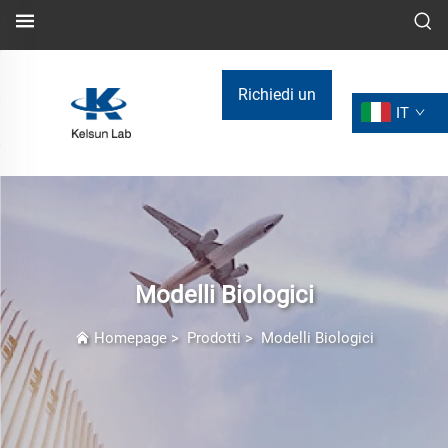
Richiedi un
IT
preventivo
Modelli Biologici
Homepage
>
Prodotti
>
Modelli Biologici