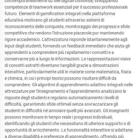
contemporaneamente su tele digitali condivise, sviluppando
competenze di teamwork essenziali per il successo professionale
futuro. Elementi di gamification integrati nella piattaforma
educativa motivano gli studenti attraverso sistemi di
riconoscimento delle conquiste, monitoraggio dei progressi e sfide
competitive che rendono l'istruzione piacevole pur mantenendo
rigore accademico. L'attrezzatura risponde istantaneamente agli
input degli studenti, fornendo un feedback immediato che aiuta gli
apprendenti a comprendere più rapidamente i concetti e a
conservarne più a lungo le informazioni. Le rappresentazioni visive
di concetti astratti diventano tangibili grazie a dimostrazioni
interattive, particolarmente utili in materie come matematica, fisica
e chimica, in cui i principi teorici possono risultare difficili da
comprendere. Gli algoritmi di apprendimento adattivo integrati nelle
attrezzature per l'insegnamento e l'apprendimento analizzano le
risposte degli studenti e regolano automaticamente i livelli di
difficoltà, garantendo sfide ottimali senza sovraccaricare gli
studenti in difficoltà né annoiare quelli più avanzati. Gli insegnanti
possono monitorare in tempo reale i progressi individuali,
identificando gli studenti che necessitano di ulteriore supporto o di
opportunità di arricchimento. Le funzionalità interattive si adattano
a diverse disabilità e preferenze di apprendimento, offrendo più