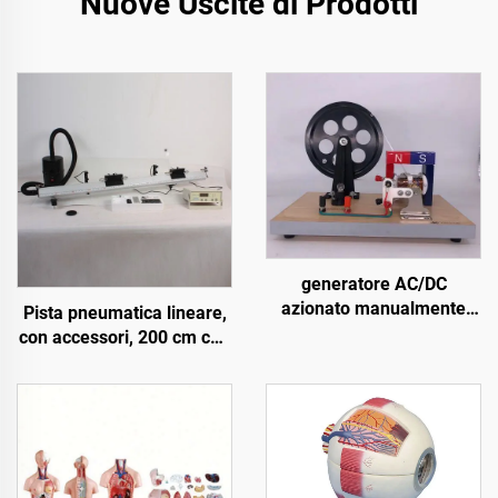
Nuove Uscite di Prodotti
generatore AC/DC
azionato manualmente
Pista pneumatica lineare,
20629.05B
con accessori, 200 cm con
soffiante d'aria, con timer
digitale