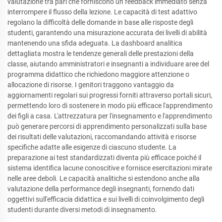
valutazione tra pari che forniscono un feedback immediato senza
interrompere il flusso della lezione. Le capacità di test adattivo
regolano la difficoltà delle domande in base alle risposte degli
studenti, garantendo una misurazione accurata dei livelli di abilità
mantenendo una sfida adeguata. La dashboard analitica
dettagliata mostra le tendenze generali delle prestazioni della
classe, aiutando amministratori e insegnanti a individuare aree del
programma didattico che richiedono maggiore attenzione o
allocazione di risorse. I genitori traggono vantaggio da
aggiornamenti regolari sui progressi forniti attraverso portali sicuri,
permettendo loro di sostenere in modo più efficace l'apprendimento
dei figli a casa. L'attrezzatura per l'insegnamento e l'apprendimento
può generare percorsi di apprendimento personalizzati sulla base
dei risultati delle valutazioni, raccomandando attività e risorse
specifiche adatte alle esigenze di ciascuno studente. La
preparazione ai test standardizzati diventa più efficace poiché il
sistema identifica lacune conoscitive e fornisce esercitazioni mirate
nelle aree deboli. Le capacità analitiche si estendono anche alla
valutazione della performance degli insegnanti, fornendo dati
oggettivi sull'efficacia didattica e sui livelli di coinvolgimento degli
studenti durante diversi metodi di insegnamento.