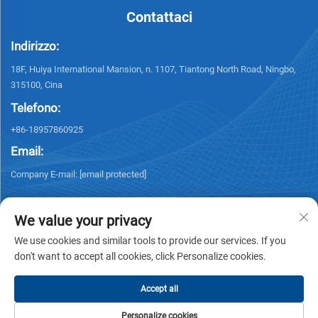
Contattaci
Indirizzo:
18F, Huiya International Mansion, n. 1107, Tiantong North Road, Ningbo,
315100, Cina
Telefono:
+86-18957860925
Email:
Company E-mail:
[email protected]
We value your privacy
We use cookies and similar tools to provide our services. If you
don't want to accept all cookies, click Personalize cookies.
Diritti d'autore © 2025 NINGBO KELSUN INT'L TRADE CO.,LTD. Tutti i diritti
riservati. -
Informativa sulla privacy
Accept all
Personalize cookies