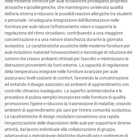
nelle moderne forniture per aule scolastiche privilegiano proprietà
atossiche e ipoallergeniche, che mantengono un'elevata qualità
dell'aria interna e riducono le possibili reazioni allergiche tra studenti
e personale. Un'adeguata integrazione dell'illuminazione nelle
forniture per aule riduce l'affaticamento visivo e supporta la
regolazione del ritmo circadiano, contribuendo a una maggiore
concentrazione e a una minore stanchezza durante la giornata
scolastica. Le caratteristiche acustiche delle moderne forniture per
aule includono materiali fonoassorbenti e tecnologie di riduzione del
rumore che creano ambienti ottimali per l'ascolto e minimizzano le
distrazioni provenienti da fonti esterne. Le capacità di regolazione
della temperatura integrate nelle forniture avanzate per aule
assicurano livelli costanti di comfort, favorendo la concentrazione
ed evitando il disagio associato ad ambienti di apprendimento con
controllo climatico inadeguato. Le superfici antimicrobiche e le
procedure di pulizia semplici incorporate nelle forniture di qualità
promuovono l'igiene e riducono la trasmissione di malattie, creando
ambienti di apprendimento più sani per l'intera comunità scolastica.
Le caratteristiche di design modulare consentono una rapida
riorganizzazione delle disposizioni delle aule per supportare diverse
attività, dal lavoro individuale alla collaborazione di gruppo,
adattandosi a metodologie didattiche diversificate e preferenze di