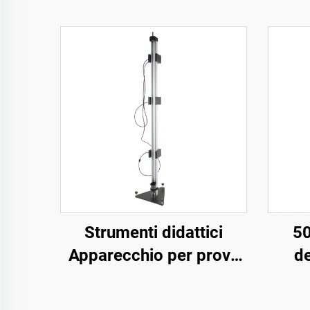
Strumenti didattici
50
Apparecchio per prova
de
d'urto a caduta libera
Strumenti a caduta