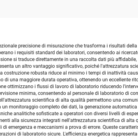
smontabile con or
cezionale precisione di misurazione che trasforma i risultati della
perano i requisiti standard dei laboratori, consentendo ai ricerca
sione si traduce direttamente in una raccolta dati più affidabile,
senta un altro vantaggio significativo, poiché l'attrezzatura scien
costruzione robusta riduce al minimo i tempi di inattività causa
o di una maggiore durata operativa, ottenendo un eccellente ritor
ne ottimizzano i flussi di lavoro di laboratorio riducendo l'inte
sione minima, consentendo al personale di laboratorio di concent
ell'attrezzatura scientifica di alta qualità permettono una comunic
ta un monitoraggio completo dei dati, la generazione automatica di
niche analitiche sofisticate a operatori con diversi livelli di esp
nti alla sicurezza integrati nell'attrezzatura scientifica di alta
li di emergenza e meccanismi a prova di errore. Queste caratteris
erazioni di laboratorio sicure. L'efficienza energetica rappresen