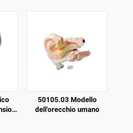
ico
50105.03 Modello
nsioni
dell'orecchio umano
m, 6X
le,