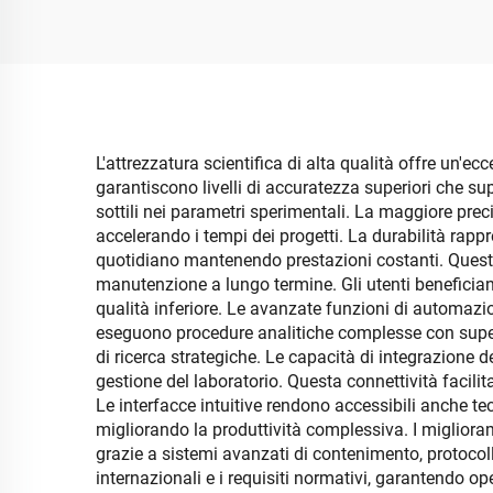
libera per uso didattico
L'attrezzatura scientifica di alta qualità offre un'ec
garantiscono livelli di accuratezza superiori che su
sottili nei parametri sperimentali. La maggiore preci
accelerando i tempi dei progetti. La durabilità rappre
quotidiano mantenendo prestazioni costanti. Questa 
manutenzione a lungo termine. Gli utenti benefician
qualità inferiore. Le avanzate funzioni di automazio
eseguono procedure analitiche complesse con supervi
di ricerca strategiche. Le capacità di integrazione d
gestione del laboratorio. Questa connettività facili
Le interfacce intuitive rendono accessibili anche tec
migliorando la produttività complessiva. I migliorame
grazie a sistemi avanzati di contenimento, protocol
internazionali e i requisiti normativi, garantendo op