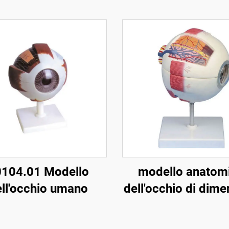
104.01 Modello
modello anatom
ll'occhio umano
dell'occhio di dime
16,5*19,5*16,5 c
grandezza natura