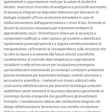
sperimentali o rappresentare rischi per la salute di studenti e
docenti. Interruttori di arresto di emergenza e protocolli automatici
di sicurezza integrati nei dispositivi elettronici per laboratori di
biologia scolastici offrono protezione immediata in caso di
malfunzionamento dell'apparecchiatura o errori d'uso, fornendo ai
docenti la sicurezza necessaria per mantenere ambienti di
apprendimento sicuri. Etichettature chiare per la sicurezza e
componenti codificati a colori aiutano gli studenti a identificare
rapidamente potenziali pericoli e a seguire corrette procedure di
manipolazione, rafforzando la consapevolezza sulla sicurezza che
va oltre la classe e si estende alle future attività scientifiche.
Caratteristiche di controllo della temperatura negli elementi
riscaldanti e nelle attrezzature per incubazione prevengono
surriscaldamenti mantenendo al contempo condizioni ambientali
precise necessarie per esperimenti biologici, unendo sicurezza e
accuratezza scientifica. I materiali non tossici utilizzati nella
costruzione dell'attrezzatura per laboratori di biologia scolastici
soddisfano severi standard di sicurezza educativa garantendo al
contempo durata e longevità che giustificano gli investimenti
formativi. Considerazioni relative alla ventilazione integrate nel
design dell'attrezzatura favoriscono una corretta circolazione
dell'aria intorno agli strumenti che generano calore o richiedono