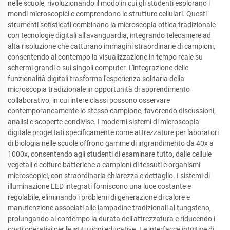
nelle scuole, rivoluzionando il modo in cui gli studenti esplorano i
mondi microscopici e comprendono le strutture cellulari. Questi
strumenti sofisticati combinano la microscopia ottica tradizionale
con tecnologie digitali all'avanguardia, integrando telecamere ad
alta risoluzione che catturano immagini straordinarie di campioni,
consentendo al contempo la visualizzazione in tempo reale su
schermi grandi o sui singoli computer. L'integrazione delle
funzionalità digitali trasforma l'esperienza solitaria della
microscopia tradizionale in opportunità di apprendimento
collaborativo, in cui intere classi possono osservare
contemporaneamente lo stesso campione, favorendo discussioni,
analisi e scoperte condivise. I moderni sistemi di microscopia
digitale progettati specificamente come attrezzature per laboratori
di biologia nelle scuole offrono gamme di ingrandimento da 40x a
1000x, consentendo agli studenti di esaminare tutto, dalle cellule
vegetali e colture batteriche a campioni di tessuti e organismi
microscopici, con straordinaria chiarezza e dettaglio. I sistemi di
illuminazione LED integrati forniscono una luce costante e
regolabile, eliminando i problemi di generazione di calore e
manutenzione associati alle lampadine tradizionali al tungsteno,
prolungando al contempo la durata dell'attrezzatura e riducendo i
costi operativi per le istituzioni educative. Le interfacce intuitive di