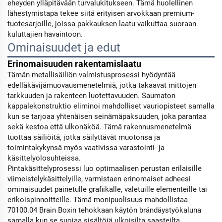
eheyden ylläpitävään turvalukitukseen. Tämä huolellinen
lähestymistapa tekee siitä erityisen arvokkaan premium-
tuotesarjoille, joissa pakkauksen laatu vaikuttaa suoraan
kuluttajien havaintoon.
Ominaisuudet ja edut
Erinomaisuuden rakentamislaatu
Tämän metallisäiliön valmistusprosessi hyödyntää
edelläkävijämuovausmenetelmiä, jotka takaavat mittojen
tarkkuuden ja rakenteen luotettavuuden. Saumaton
kappalekonstruktio eliminoi mahdolliset vauriopisteet samalla
kun se tarjoaa yhtenäisen seinämäpaksuuden, joka parantaa
sekä kestoa että ulkonäköä. Tämä rakennusmenetelmä
tuottaa säiliöitä, jotka säilyttävät muotonsa ja
toimintakykynsä myös vaativissa varastointi- ja
käsittelyolosuhteissa.
Pintakäsittelyprosessi luo optimaalisen perustan erilaisille
viimeistelykäsittelyille, varmistaen erinomaiset adheesi
ominaisuudet painetulle grafiikalle, valetuille elementeille tai
erikoispinnoitteille. Tämä monipuolisuus mahdollistaa
70100.04 Brain Boxin tehokkaan käytön brändäystyökaluna
samalla kun se suojaa sisältöjä ulkoisilta saasteilta,