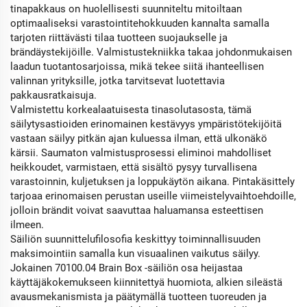
tinapakkaus on huolellisesti suunniteltu mitoiltaan
optimaaliseksi varastointitehokkuuden kannalta samalla
tarjoten riittävästi tilaa tuotteen suojaukselle ja
brändäystekijöille. Valmistustekniikka takaa johdonmukaisen
laadun tuotantosarjoissa, mikä tekee siitä ihanteellisen
valinnan yrityksille, jotka tarvitsevat luotettavia
pakkausratkaisuja.
Valmistettu korkealaatuisesta tinasolutasosta, tämä
säilytysastioiden erinomainen kestävyys ympäristötekijöitä
vastaan säilyy pitkän ajan kuluessa ilman, että ulkonäkö
kärsii. Saumaton valmistusprosessi eliminoi mahdolliset
heikkoudet, varmistaen, että sisältö pysyy turvallisena
varastoinnin, kuljetuksen ja loppukäytön aikana. Pintakäsittely
tarjoaa erinomaisen perustan useille viimeistelyvaihtoehdoille,
jolloin brändit voivat saavuttaa haluamansa esteettisen
ilmeen.
Säiliön suunnittelufilosofia keskittyy toiminnallisuuden
maksimointiin samalla kun visuaalinen vaikutus säilyy.
Jokainen 70100.04 Brain Box -säiliön osa heijastaa
käyttäjäkokemukseen kiinnitettyä huomiota, alkien sileästä
avausmekanismista ja päätymällä tuotteen tuoreuden ja