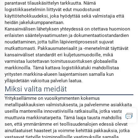
parantavat tilauskäsittelyn tarkkuutta. Nämä
logistiikkasetelmiin liittyvät edut muodostuvat
käyttötehokkuudeksi, joka hyödyttää sekä valmistajia että
heidän jakelukumppaneitaan.
Kansainvälisen lähetyksen yhteydessä on otettava huomioon
erilaisten sääntelyvaatimusten ja dokumentaatiostandardien
noudattaminen, jotta tullin läpivientiprosessit sujuvat
mutkattomasti. Pakkausmateriaalit ja -menetelmät täyttävät
kansainväliset standardit eri kuljetusmuodoille, mikä
varmistaa luotettavan toimitussuorituksen globaaleilla
markkinoilla. Tämä kattava logistiikkatuki mahdollistaa
yritysten markkina-alueen laajentamisen samalla kun
ylläpidetään vakioitua palvelun laatua.
Miksi valita meidät
Yrityksellämme on vuosikymmenten kokemus
metallipakkauksien valmistuksesta, ja palvelemme asiakkaita
useilla mantereilla innovatiivisilla ratkaisuilla, jotka vastaavat
muuttuvia markkinatarpeita. Tämä laaja tausta mahdollistaa
sen, että ymmärrämme eri teollisuudenalojen edessä olevat
ainutlaatuiset haasteet ja voimme kehittää pakkauksia, jotka
vastaavat tietyille toiminnallisille vaatimuksille samalla