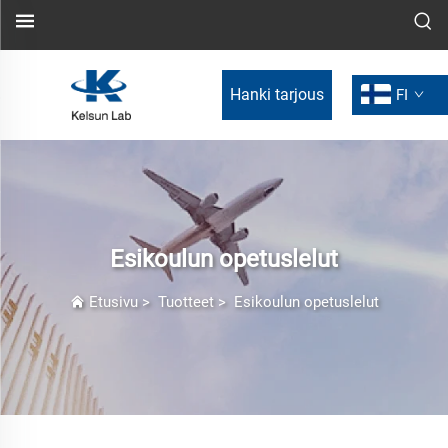
Hanki tarjous
FI
Esikoulun opetuslelut
Etusivu
>
Tuotteet
>
Esikoulun opetuslelut