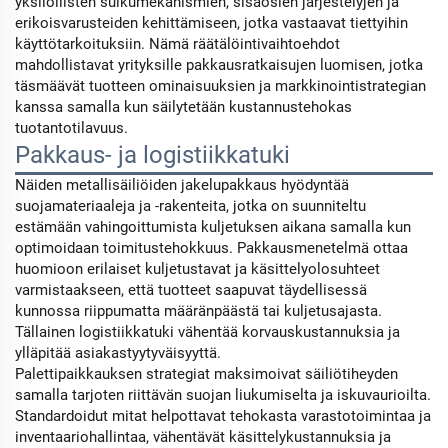
yksilöllisten sulkumekanismien, sisäosien järjestelyjen ja
erikoisvarusteiden kehittämiseen, jotka vastaavat tiettyihin
käyttötarkoituksiin. Nämä räätälöintivaihtoehdot
mahdollistavat yrityksille pakkausratkaisujen luomisen, jotka
täsmäävät tuotteen ominaisuuksien ja markkinointistrategian
kanssa samalla kun säilytetään kustannustehokas
tuotantotilavuus.
Pakkaus- ja logistiikkatuki
Näiden metallisäiliöiden jakelupakkaus hyödyntää
suojamateriaaleja ja -rakenteita, jotka on suunniteltu
estämään vahingoittumista kuljetuksen aikana samalla kun
optimoidaan toimitustehokkuus. Pakkausmenetelmä ottaa
huomioon erilaiset kuljetustavat ja käsittelyolosuhteet
varmistaakseen, että tuotteet saapuvat täydellisessä
kunnossa riippumatta määränpäästä tai kuljetusajasta.
Tällainen logistiikkatuki vähentää korvauskustannuksia ja
ylläpitää asiakastyytyväisyyttä.
Palettipaikkauksen strategiat maksimoivat säiliötiheyden
samalla tarjoten riittävän suojan liukumiselta ja iskuvaurioilta.
Standardoidut mitat helpottavat tehokasta varastotoimintaa ja
inventaariohallintaa, vähentävät käsittelykustannuksia ja