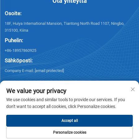
Ota yhteyttä
Osoite:
18F, Huiya International Mansion, Tiantong North Road 1107, Ningbo,
315100, Kiina
Puhelin:
+86-18957860925
Sähköposti:
Company E-mail:
[email protected]
We value your privacy
We use cookies and similar tools to provide our services. If you
don't want to accept all cookies, click Personalize cookies.
Tekijänoikeus © 2026 NINGBO KELSUN INT'L TRADE CO.,LTD. Kaikki
oikeudet pidätetään. -
Tietosuojakäytäntö
Accept all
Personalize cookies