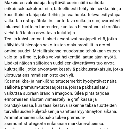
Makeisten valmistajat käyttävät usein näitä säiliöitä
erikoissuklaakokoelmiin, taiteellisesti tehtyihin herkkuihin ja
kausittaisiin lahjapaketteihin, joissa houkutteleva esitystapa
vaikuttaa ostopäätöksiin. Luotettava sulku ja suojavarusteet
takaavat tuotteen tuoreuden, kun taas hienostunut ulkonäkö
viehättää laatua arvostavia kuluttajia.
Tea- ja kahvi-ammattilaiset arvostavat suojapeitteitä, jotka
säilyttävät hienojen sekoitusten makuprosfiilit ja aromi-
ominaisuudet. Metallirakenne muodostaa tehokkaan esteen
valolta ja ilmalle, jotka voivat heikentää laatua ajan myötä.
Lisäksi näiden säiliöiden uudelleenkäytettävyys tuo arvoa
kuluttajille, jotka arvostavat kestäviä pakkausratkaisuja, jotka
ulottuvat ensimmäisen ostoksen yli.
Kosmetiikka- ja henkilöhoitatuotemerkit hyödyntävät näitä
säiliöitä premium-tuotesarjoissa, joissa pakkauslaatu
vaikuttaa suoraan brändin imagoon. Sileä pinta tarjoaa
erinomaisen alustan viimeistelylle grafiikassa ja
brändäyksessä, kun taas kestävä rakenne takaa tuotteiden
turvallisuuden kuljetuksen ja vähittäismyyntinäytön aikana.
Ammattimainen ulkonäkö tukee premium-
asemointistrategioita erilaisissa markkina-alueissa.