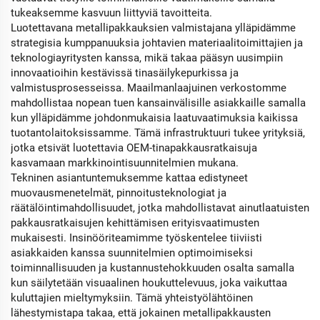
tukeaksemme kasvuun liittyviä tavoitteita.
Luotettavana metallipakkauksien valmistajana ylläpidämme
strategisia kumppanuuksia johtavien materiaalitoimittajien ja
teknologiayritysten kanssa, mikä takaa pääsyn uusimpiin
innovaatioihin kestävissä tinasäilykepurkissa ja
valmistusprosesseissa. Maailmanlaajuinen verkostomme
mahdollistaa nopean tuen kansainvälisille asiakkaille samalla
kun ylläpidämme johdonmukaisia laatuvaatimuksia kaikissa
tuotantolaitoksissamme. Tämä infrastruktuuri tukee yrityksiä,
jotka etsivät luotettavia OEM-tinapakkausratkaisuja
kasvamaan markkinointisuunnitelmien mukana.
Tekninen asiantuntemuksemme kattaa edistyneet
muovausmenetelmät, pinnoitusteknologiat ja
räätälöintimahdollisuudet, jotka mahdollistavat ainutlaatuisten
pakkausratkaisujen kehittämisen erityisvaatimusten
mukaisesti. Insinööriteamimme työskentelee tiiviisti
asiakkaiden kanssa suunnitelmien optimoimiseksi
toiminnallisuuden ja kustannustehokkuuden osalta samalla
kun säilytetään visuaalinen houkuttelevuus, joka vaikuttaa
kuluttajien mieltymyksiin. Tämä yhteistyölähtöinen
lähestymistapa takaa, että jokainen metallipakkausten