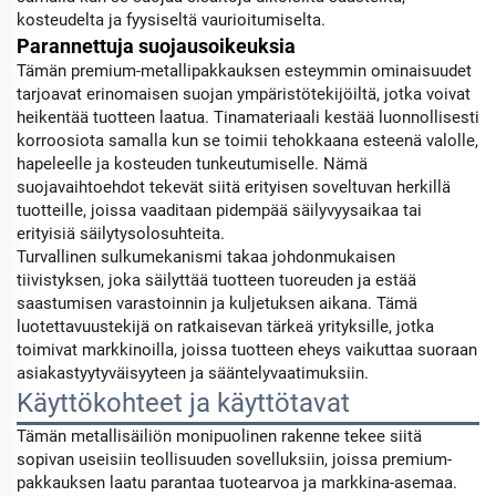
kosteudelta ja fyysiseltä vaurioitumiselta.
Parannettuja suojausoikeuksia
Tämän premium-metallipakkauksen esteymmin ominaisuudet
tarjoavat erinomaisen suojan ympäristötekijöiltä, jotka voivat
heikentää tuotteen laatua. Tinamateriaali kestää luonnollisesti
korroosiota samalla kun se toimii tehokkaana esteenä valolle,
hapeleelle ja kosteuden tunkeutumiselle. Nämä
suojavaihtoehdot tekevät siitä erityisen soveltuvan herkillä
tuotteille, joissa vaaditaan pidempää säilyvyysaikaa tai
erityisiä säilytysolosuhteita.
Turvallinen sulkumekanismi takaa johdonmukaisen
tiivistyksen, joka säilyttää tuotteen tuoreuden ja estää
saastumisen varastoinnin ja kuljetuksen aikana. Tämä
luotettavuustekijä on ratkaisevan tärkeä yrityksille, jotka
toimivat markkinoilla, joissa tuotteen eheys vaikuttaa suoraan
asiakastyytyväisyyteen ja sääntelyvaatimuksiin.
Käyttökohteet ja käyttötavat
Tämän metallisäiliön monipuolinen rakenne tekee siitä
sopivan useisiin teollisuuden sovelluksiin, joissa premium-
pakkauksen laatu parantaa tuotearvoa ja markkina-asemaa.