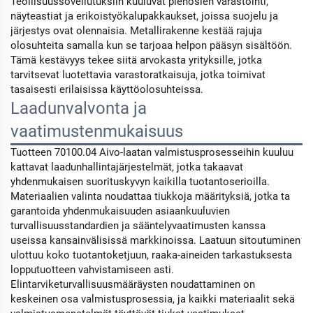
Teollisuussovellutuksiin kuuluvat pienosien varastointi,
näyteastiat ja erikoistyökalupakkaukset, joissa suojelu ja
järjestys ovat olennaisia. Metallirakenne kestää rajuja
olosuhteita samalla kun se tarjoaa helpon pääsyn sisältöön.
Tämä kestävyys tekee siitä arvokasta yrityksille, jotka
tarvitsevat luotettavia varastoratkaisuja, jotka toimivat
tasaisesti erilaisissa käyttöolosuhteissa.
Laadunvalvonta ja
vaatimustenmukaisuus
Tuotteen 70100.04 Aivo-laatan valmistusprosesseihin kuuluu
kattavat laadunhallintajärjestelmät, jotka takaavat
yhdenmukaisen suorituskyvyn kaikilla tuotantoserioilla.
Materiaalien valinta noudattaa tiukkoja määrityksiä, jotka ta
garantoida yhdenmukaisuuden asiaankuuluvien
turvallisuusstandardien ja sääntelyvaatimusten kanssa
useissa kansainvälisissä markkinoissa. Laatuun sitoutuminen
ulottuu koko tuotantoketjuun, raaka-aineiden tarkastuksesta
lopputuotteen vahvistamiseen asti.
Elintarviketurvallisuusmääräysten noudattaminen on
keskeinen osa valmistusprosessia, ja kaikki materiaalit sekä