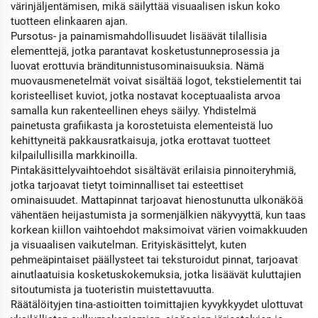
värinjäljentämisen, mikä säilyttää visuaalisen iskun koko
tuotteen elinkaaren ajan.
Pursotus- ja painamismahdollisuudet lisäävät tilallisia
elementtejä, jotka parantavat kosketustunneprosessia ja
luovat erottuvia bränditunnistusominaisuuksia. Nämä
muovausmenetelmät voivat sisältää logot, tekstielementit tai
koristeelliset kuviot, jotka nostavat koceptuaalista arvoa
samalla kun rakenteellinen eheys säilyy. Yhdistelmä
painetusta grafiikasta ja korostetuista elementeistä luo
kehittyneitä pakkausratkaisuja, jotka erottavat tuotteet
kilpailullisilla markkinoilla.
Pintakäsittelyvaihtoehdot sisältävät erilaisia pinnoiteryhmiä,
jotka tarjoavat tietyt toiminnalliset tai esteettiset
ominaisuudet. Mattapinnat tarjoavat hienostunutta ulkonäköä
vähentäen heijastumista ja sormenjälkien näkyvyyttä, kun taas
korkean kiillon vaihtoehdot maksimoivat värien voimakkuuden
ja visuaalisen vaikutelman. Erityiskäsittelyt, kuten
pehmeäpintaiset päällysteet tai teksturoidut pinnat, tarjoavat
ainutlaatuisia kosketuskokemuksia, jotka lisäävät kuluttajien
sitoutumista ja tuoteristin muistettavuutta.
Räätälöityjen tina-astioitten toimittajien kyvykkyydet ulottuvat