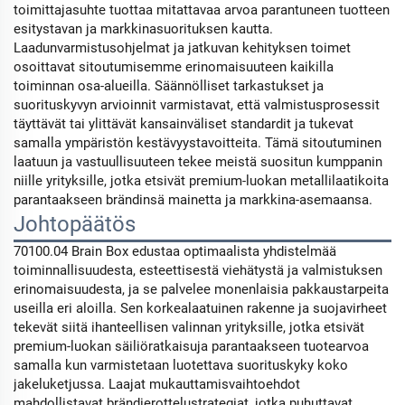
toimittajasuhte tuottaa mitattavaa arvoa parantuneen tuotteen
esitystavan ja markkinasuorituksen kautta.
Laadunvarmistusohjelmat ja jatkuvan kehityksen toimet
osoittavat sitoutumisemme erinomaisuuteen kaikilla
toiminnan osa-alueilla. Säännölliset tarkastukset ja
suorituskyvyn arvioinnit varmistavat, että valmistusprosessit
täyttävät tai ylittävät kansainväliset standardit ja tukevat
samalla ympäristön kestävyystavoitteita. Tämä sitoutuminen
laatuun ja vastuullisuuteen tekee meistä suositun kumppanin
niille yrityksille, jotka etsivät premium-luokan metallilaatikoita
parantaakseen brändinsä mainetta ja markkina-asemaansa.
Johtopäätös
70100.04 Brain Box edustaa optimaalista yhdistelmää
toiminnallisuudesta, esteettisestä viehätystä ja valmistuksen
erinomaisuudesta, ja se palvelee monenlaisia pakkaustarpeita
useilla eri aloilla. Sen korkealaatuinen rakenne ja suojavirheet
tekevät siitä ihanteellisen valinnan yrityksille, jotka etsivät
premium-luokan säiliöratkaisuja parantaakseen tuotearvoa
samalla kun varmistetaan luotettava suorituskyky koko
jakeluketjussa. Laajat mukauttamisvaihtoehdot
mahdollistavat brändierottelustrategiat, jotka puhuttavat