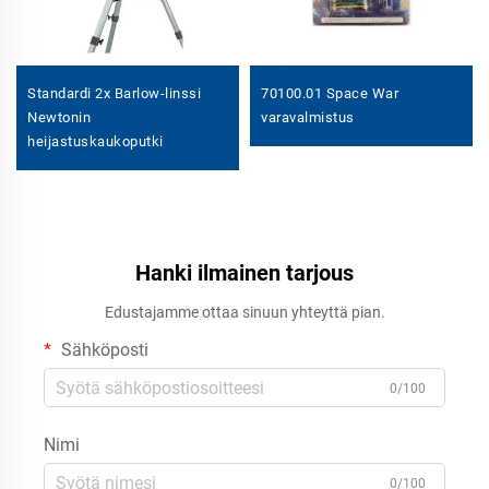
Standardi 2x Barlow-linssi
70100.01 Space War
Newtonin
varavalmistus
heijastuskaukoputki
Hanki ilmainen tarjous
Edustajamme ottaa sinuun yhteyttä pian.
Sähköposti
0/100
Nimi
0/100