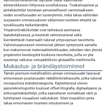
valmistusmenetelmät täyttävät tiukat vaatimukset
elintarvikkeisiin liittyvissä sovelluksissa. Tinakalvopinnat ja
pintakäsittelyt testataan perusteellisesti varmistaakseen
niiden soveltuvuuden eri tuoteryhmiin, mikä takaa säiliöiden
suojaavien ominaisuuksien säilymisen tuotteen eheyttä tai
turvallisuutta heikentämättä.
Ympäristönäkökohdat ovat tärkeässä asemassa
laatukehyksessä, ja kestävät valmistustavat sekä
kierrätettävät materiaalit tukevat yritysvastuun tavoitteita.
Valmistusprosessit minimoivat jätteen syntymistä samalla
kun maksimoivat materiaalitehokkuuden, edistäen näin yleistä
ympäristön kestävyyttä koskevia tavoitteita, joilla on yhä
suurempi vaikutus ostopäätöksiin globaalilla markkinoilla.
Mukautus- ja brändäystoiminnot
Tämän premium-metallisäiliön pinnan ominaisuudet tarjoavat
erinomaisen joustavuuden räätälöintiratkaisuille, jotka tukevat
monipuolisia brändistrategioita. Käytettävissä oleviin
painoteknologioihin kuuluvat offset-litografia, digitaalipaino ja
erikoispintakäsittelyt, jotka saavuttavat voimakkaat värit ja
kehittyneet visuaaliset vaikutukset. Sileä tinasäiliön pinta
takaa erinomaisen musteen sitoutumisen ja