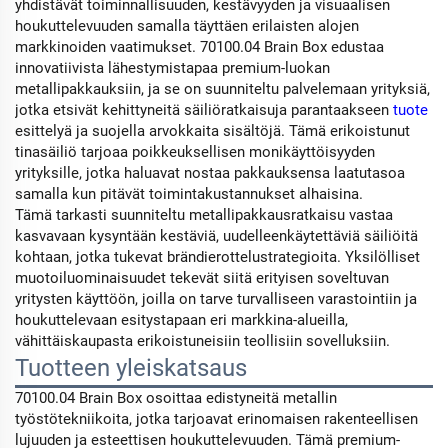
yhdistävät toiminnallisuuden, kestävyyden ja visuaalisen
houkuttelevuuden samalla täyttäen erilaisten alojen
markkinoiden vaatimukset. 70100.04 Brain Box edustaa
innovatiivista lähestymistapaa premium-luokan
metallipakkauksiin, ja se on suunniteltu palvelemaan yrityksiä,
jotka etsivät kehittyneitä säiliöratkaisuja parantaakseen
tuote
esittelyä ja suojella arvokkaita sisältöjä. Tämä erikoistunut
tinasäiliö tarjoaa poikkeuksellisen monikäyttöisyyden
yrityksille, jotka haluavat nostaa pakkauksensa laatutasoa
samalla kun pitävät toimintakustannukset alhaisina.
Tämä tarkasti suunniteltu metallipakkausratkaisu vastaa
kasvavaan kysyntään kestäviä, uudelleenkäytettäviä säiliöitä
kohtaan, jotka tukevat brändierottelustrategioita. Yksilölliset
muotoiluominaisuudet tekevät siitä erityisen soveltuvan
yritysten käyttöön, joilla on tarve turvalliseen varastointiin ja
houkuttelevaan esitystapaan eri markkina-alueilla,
vähittäiskaupasta erikoistuneisiin teollisiin sovelluksiin.
Tuotteen yleiskatsaus
70100.04 Brain Box osoittaa edistyneitä metallin
työstötekniikoita, jotka tarjoavat erinomaisen rakenteellisen
lujuuden ja esteettisen houkuttelevuuden. Tämä premium-